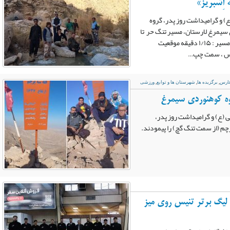
اِشبریز»
) و گرامیداشت روز پدر، گروه
سیمرغ لارستان، مسیر تنگ حر تا
چشمه اِشبریز را پیمودند. مدّت زمان پیمایش مسیر : ۱/۱۵ دقیقه موقعیت
فارس
,
برگزیده ها
,
شهرستان ها و توابع
,
ورزشی
ه کوهنوردی سیمرغ
 (ع) و گرامیداشت روز پدر،
م (از سمت تنگ گچ) را پیمودند.
ر لیگ برتر تنیس روی میز