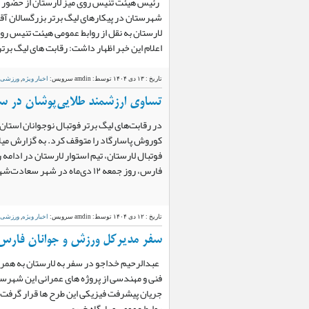
رئیس هیئت تنیس روی میز لارستان از حضور با
شهرستان در پیکارهای لیگ برتر بزرگسالان آقا
لارستان به نقل از روابط عمومی هیئت تنیس روی
اعلام این خبر اظهار داشت: رقابت های لیگ بر
تاریخ : ۱۳ دی ۱۴۰۴
توسط: amdin
سرویس:
اخبار ویژه
,
ورزشی
تساوی ارزشمند طلایی‌پوشان در س
در رقابت‌های لیگ برتر فوتبال نوجوانان استان
کوروش پاسارگاد را متوقف کرد. به گزارش میلا
فوتبال لارستان، تیم استوار لارستان در ادامه 
فارس، روز جمعه ۱۲ دی‌ماه در شهر سعادت‌شهر مقابل تیم کوروش پاسارگاد…
تاریخ : ۱۲ دی ۱۴۰۴
توسط: amdin
سرویس:
اخبار ویژه
,
ورزشی
سفر مدیرکل ورزش و جوانان فارس 
عبدالرحیم خداجو در سفر به لارستان به همرا
فنی و مهندسی از پروژه های عمرانی این شهرست
جریان پیشرفت فیزیکی این طرح ها قرار گرفت. ب
روابط عمومی و پایگاه خبری…