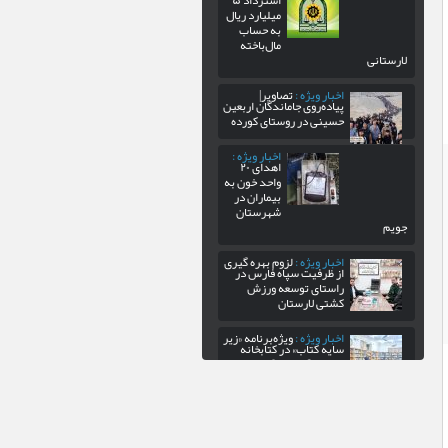
استرداد ۵
میلیارد ریال
به حساب
مال‌باخته
لارستانی
اخبار ویژه :
تصاویر|
پیاده‌روی جاماندگان اربعین
حسینی در روستای کورده
اخبار ویژه :
اهدای ۲۰
واحد خون به
بیماران در
شهرستان
جویم
اخبار ویژه :
لزوم بهره‌ گیری
از ظرفیت سپاه فارس در
راستای توسعه ورزش
کشتی لارستان
اخبار ویژه :
ویژه‌برنامه «زیر
سایه کتاب» در کتابخانه
عمومی گنج شایگان لار
اخبار ویژه :
واحد سیار
مرکز کانون
پرورش