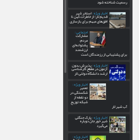
رسمیت شناخته شود
اخبار ویژه :
استخر شهر
قدیم لار؛ از خاطرات کهن تا
افق‌های مبهم برای بازسازی
اجتماعی :
مشارکت
مردم،
پشتوانه‌ای
ارزشمند
برای پشتیبانی از رزمندگان است
اخبار ویژه :
پذیرش بدون
آزمون در مقطع کارشناسی
ارشد دانشگاه دولتی لار
اخبار ویژه :
تعمیر
شکستگی در
دو نقطه از
شبکه توزیع
آب شهر لار
اخبار ویژه :
پارک جنگلی
شهر خور جان دوباره
می‌گیرد
اخبار ویژه :