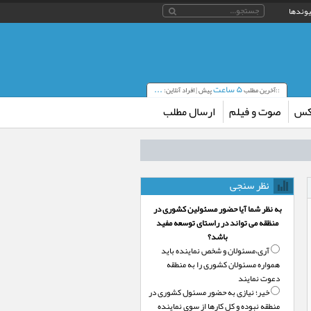
یوندها
۵ ساعت
...
::آخرین مطلب
پیش | افراد آنلاین:
کس
صوت و فیلم
ارسال مطلب
نظر سنجی
به نظر شما آیا حضور مسئولین کشوری در
منظقه می تواند در راستای توسعه مفید
باشد؟
آری،‌مسئولان و شخص نماینده باید
همواره مسئولان کشوری را به منطقه
دعوت نمایند
خیر؛‌ نیازی به حضور مسئول کشوری در
منطقه نبوده و کل کارها از سوی نماینده