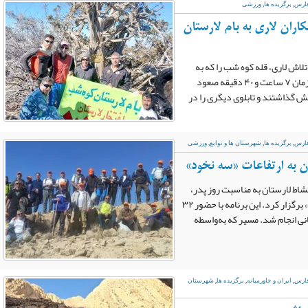
فارس
,
برگزیده ها
,
ورزشی
اران لاری به بام لارستان
شکاران پر تلاش لاری، قله کوه شب را که به
داشتن مسیر طولانی زبانزد می باشد ، با مدت زمان ۷ ساعت و ۴۰ دقیقه صعود
ایش گذاشتند و تابلوی دیگری را در
فارس
,
برگزیده ها
,
شهرستان ها و توابع
,
ورزشی
 به ارتفاعات «سه نخود»
، گروه کوهنوردی نشاط لارستان به مناسبت روز پدر،
برنامه‌ای صعودی به ارتفاعات زیبای «سه نخود» برگزار کرد. این برنامه با حضور ۳۲
انی انجام شد. مسیر که به‌واسطه
فارس
,
ایران و خاورمیانه
,
برگزیده ها
,
شهرستان