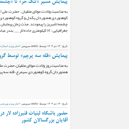
پیمایش مسیر «تنگ حر» تا «چشمه 
به مناسبت ولادت مولای متقیان ، حضرت علی (ع
کوهنوردی همنوردان یکدل و گروه کوهنوردی 
جغرافیایی : ۱۸ کیلومتری جاده لار __ بندر عباس ، سمت چپ…
تاریخ : ۱۴ دی ۱۴۰۴
توسط: amdin
سرویس:
اخبار ویژه
,
استان 
پیمایش «قله سه پرچم» توسط گرو
به مناسبت روز ولادت مولای متقیان،حضرت علی
همنوردان گروه کوهنوردی سیمرغ، قله سه پرچ
تاریخ : ۱۳ دی ۱۴۰۴
توسط: amdin
سرویس:
اخبار ویژه
,
ورزشی
حضور باشگاه لبنیات قنبرزاده لار د
آقایان بزرگسالان کشور