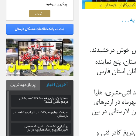
پیگیری می شود
ق به…
رس خوش درخشیدند‌.
ان، پنج نماینده
نان استان فارس
آخرین اخبار
پربازدیدترین
 اثنی‌عشری، هلیا
مسئولان برای رفع مشکلات معیشتی
مردم تلاش کنند
و محیا زارع* به سرپرستی *عارفه مسلمانی* از تاریخ ۱۶ مهرماه در اردوهای
کن لارستانی در بین
سرقت موتورسیکلت در داراب و کشف در
لارستان
برگزاری نشست علمی-تخصصی
«خبرنگاری و رسانه‌داری» در لار
دریغ کادر فنی و