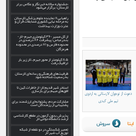
«جشنواره سالانه خبرنگار و عکاس برتر
لارستان» برگزار می‌شود
راهیابی ۱۱ نماینده علوم پزشکی لارستان
به مرحله نهایی کشوری مسابقات قرآن و
عترت وزارت بهداشت
از کل مسیر ۳۶۰ کیلومتری جهرم-لار-
بندرعباس؛ پیشرفت ۸۶ درصدی در
محدوده فارس و ۷۱ درصدی در محدوده
هرمزگان
۱۱.۵ کیلومتر از محور جهرم ـ لار زیر بار
ترافیک رفت
ظرفیت‌های فرهنگی و رسانه‌ای لارستان
به رسمیت شناخته شود
استخر شهر قدیم لار؛ از خاطرات کهن تا
افق‌های مبهم برای بازسازی
دعوت از نوجوان لارستانی به اردوی
مشارکت مردم، پشتوانه‌ای ارزشمند برای
تیم ملی کبدی
پشتیبانی از رزمندگان است
پذیرش بدون آزمون در مقطع کارشناسی
ارشد دانشگاه دولتی لار
تعمیر شکستگی در دو نقطه از شبکه
توزیع آب شهر لار