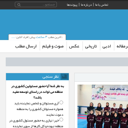
تماس با ما
درباره ما
پیوندها
۴ ساعت
...
::آخرین مطلب
پیش | افراد آنلاین:
مقاله
ادبی
تاریخی
عکس
صوت و فیلم
ارسال مطلب
نظر سنجی
به نظر شما آیا حضور مسئولین کشوری در
منظقه می تواند در راستای توسعه مفید
باشد؟
آری،‌مسئولان و شخص نماینده باید
همواره مسئولان کشوری را به منطقه
دعوت نمایند
خیر؛‌ نیازی به حضور مسئول کشوری در
منطقه نبوده و کل کارها از سوی نماینده