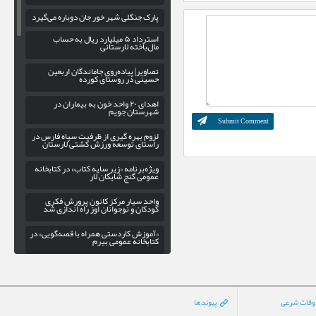
پارک جنگلی شهر خور جان دوباره می‌گیرد
استرداد ۵ میلیارد ریال به حساب
مال‌باخته لارستانی
تصاویر| پیاده‌روی جاماندگان اربعین
حسینی در روستای کورده
اهدای ۲۰ واحد خون به بیماران در
شهرستان جویم
لزوم بهره‌ گیری از ظرفیت سپاه فارس در
راستای توسعه ورزش کشتی لارستان
ویژه‌برنامه «زیر سایه کتاب» در کتابخانه
عمومی گنج شایگان لار
واحد سیار مرکز کانون پرورش فکری
کودکان و نوجوانان اوز راه اندازی شد
«آموزش کاردستی همراه با قصه‌گویی» در
کتابخانه عمومی بیرم
تسویه حساب با فروشندگان همکار طرح
کالابرگ الکترونیکی در لارستان
صعود جوان لاری به قله علم‌کوه مازندران
وقات شرعی
پیوندها