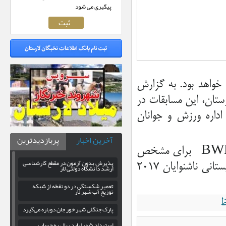
پیگیری می شود
 خواهد بود. به گزارش
ستان، این مسابقات در
الن شهدای اداره ورزش و جوانان
آخرین اخبار
پربازدیدترین
گفتنی است این مسابقات به صورت انفرادی و بر اساس قوانین BWF برای مشخص
پذیرش بدون آزمون در مقطع کارشناسی
شدن منتخب تیم بانوان ایران در بیست و سومین دوره المپیک تابستانی ناشنوایان ۲۰۱۷
ارشد دانشگاه دولتی لار
تعمیر شکستگی در دو نقطه از شبکه
توزیع آب شهر لار
پارک جنگلی شهر خور جان دوباره می‌گیرد
استرداد ۵ میلیارد ریال به حساب