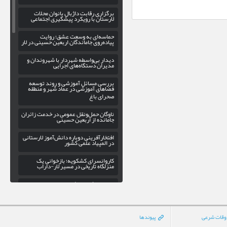
برگزاری رقابت داژبال بانوان محلات
لارستان با رویکرد پیشگیری اجتماعی
حماسه‌ای به وسعت عشق؛ روایت
پیاده‌روی جاماندگان اربعین حسینی در لار
دیدار بی‌واسطه شهردار با شهروندان و
مدیران دستگاه‌های اجرایی
بررسی مسائل آموزشی و روند توسعه
فضاهای آموزشی در عماد شهر و منطقه
صحرای باغ
ناوگان حمل‌ونقل عمومی در خدمت زائران
جامانده از اربعین حسینی
افتخارآفرینی دوباره دانش‌آموز لارستانی
در المپیاد علمی کشور
کاروانسرای کشکویه؛ بازخوانی یک
منزلگاه تاریخی در مسیر لار-داراب
پاسخ به شایعات فضای مجازی؛ وزیر
اطلاعات در دادگستری لار نبود/جنگ
الکترونیک دشمن، دوربینها را کور کرد
گسترش عدالت فرهنگی در اوز با
وقات شرعی
پیوندها
راه‌اندازی کتابخانه سیار