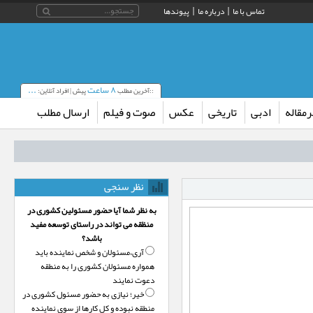
تماس با ما
درباره ما
پیوندها
۸ ساعت
...
::آخرین مطلب
پیش | افراد آنلاین:
مقاله
ادبی
تاریخی
عکس
صوت و فیلم
ارسال مطلب
نظر سنجی
به نظر شما آیا حضور مسئولین کشوری در
منظقه می تواند در راستای توسعه مفید
باشد؟
آری،‌مسئولان و شخص نماینده باید
همواره مسئولان کشوری را به منطقه
دعوت نمایند
خیر؛‌ نیازی به حضور مسئول کشوری در
منطقه نبوده و کل کارها از سوی نماینده