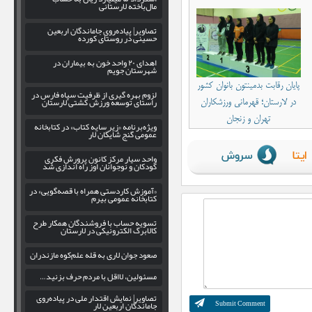
مال‌باخته لارستانی
تصاویر| پیاده‌روی جاماندگان اربعین
حسینی در روستای کورده
اهدای ۲۰ واحد خون به بیماران در
شهرستان جویم
پایان رقابت بدمینتون‌ بانوان کشور
لزوم بهره‌ گیری از ظرفیت سپاه فارس در
راستای توسعه ورزش کشتی لارستان
در لارستان؛ قهرمانی ورزشکاران
تهران و زنجان
ویژه‌برنامه «زیر سایه کتاب» در کتابخانه
عمومی گنج شایگان لار
واحد سیار مرکز کانون پرورش فکری
کودکان و نوجوانان اوز راه اندازی شد
«آموزش کاردستی همراه با قصه‌گویی» در
کتابخانه عمومی بیرم
تسویه حساب با فروشندگان همکار طرح
کالابرگ الکترونیکی در لارستان
صعود جوان لاری به قله علم‌کوه مازندران
مسئولین، لااقل با مردم حرف بزنید…
تصاویر| نمایش اقتدار ملی در پیاده‌روی
جاماندگان اربعین لار