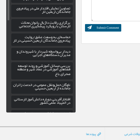
تصاویر| نمایش اقتدار ملی در پیاده‌روی
جاماندگان اربعین لار
برگزاری رقابت داژبال بانوان محلات
لارستان با رویکرد پیشگیری اجتماعی
حماسه‌ای به وسعت عشق؛ روایت
پیاده‌روی جاماندگان اربعین حسینی در لار
دیدار بی‌واسطه شهردار با شهروندان و
مدیران دستگاه‌های اجرایی
بررسی مسائل آموزشی و روند توسعه
فضاهای آموزشی در عماد شهر و منطقه
صحرای باغ
ناوگان حمل‌ونقل عمومی در خدمت زائران
جامانده از اربعین حسینی
افتخارآفرینی دوباره دانش‌آموز لارستانی
در المپیاد علمی کشور
کاروانسرای کشکویه؛ بازخوانی یک
منزلگاه تاریخی در مسیر لار-داراب
پاسخ به شایعات فضای مجازی؛ وزیر
اطلاعات در دادگستری لار نبود/جنگ
وقات شرعی
پیوندها
الکترونیک دشمن، دوربینها را کور کرد