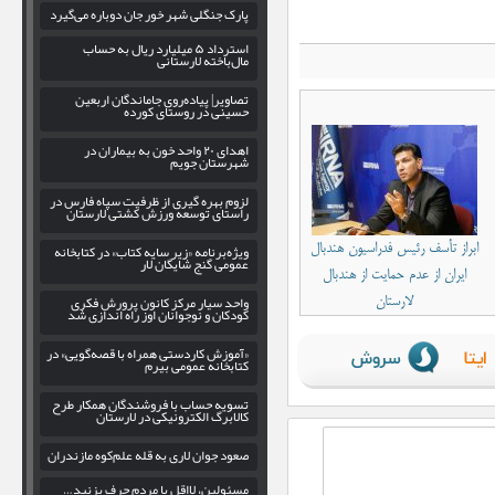
پارک جنگلی شهر خور جان دوباره می‌گیرد
استرداد ۵ میلیارد ریال به حساب
مال‌باخته لارستانی
تصاویر| پیاده‌روی جاماندگان اربعین
حسینی در روستای کورده
اهدای ۲۰ واحد خون به بیماران در
شهرستان جویم
لزوم بهره‌ گیری از ظرفیت سپاه فارس در
راستای توسعه ورزش کشتی لارستان
ویژه‌برنامه «زیر سایه کتاب» در کتابخانه
ابراز تأسف رئیس فدراسیون هندبال
عمومی گنج شایگان لار
ایران از عدم حمایت از هندبال
واحد سیار مرکز کانون پرورش فکری
لارستان
کودکان و نوجوانان اوز راه اندازی شد
«آموزش کاردستی همراه با قصه‌گویی» در
کتابخانه عمومی بیرم
تسویه حساب با فروشندگان همکار طرح
کالابرگ الکترونیکی در لارستان
صعود جوان لاری به قله علم‌کوه مازندران
مسئولین، لااقل با مردم حرف بزنید…