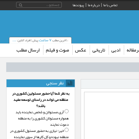
تماس با ما
درباره ما
پیوندها
۷ ساعت
...
::آخرین مطلب
پیش | افراد آنلاین:
مقاله
ادبی
تاریخی
عکس
صوت و فیلم
ارسال مطلب
نظر سنجی
به نظر شما آیا حضور مسئولین کشوری در
منظقه می تواند در راستای توسعه مفید
باشد؟
آری،‌مسئولان و شخص نماینده باید
همواره مسئولان کشوری را به منطقه
دعوت نمایند
خیر؛‌ نیازی به حضور مسئول کشوری در
منطقه نبوده و کل کارها از سوی نماینده