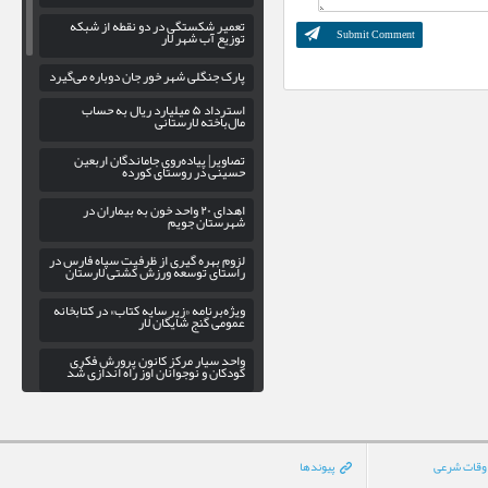
تعمیر شکستگی در دو نقطه از شبکه
توزیع آب شهر لار
پارک جنگلی شهر خور جان دوباره می‌گیرد
استرداد ۵ میلیارد ریال به حساب
مال‌باخته لارستانی
تصاویر| پیاده‌روی جاماندگان اربعین
حسینی در روستای کورده
اهدای ۲۰ واحد خون به بیماران در
شهرستان جویم
لزوم بهره‌ گیری از ظرفیت سپاه فارس در
راستای توسعه ورزش کشتی لارستان
ویژه‌برنامه «زیر سایه کتاب» در کتابخانه
عمومی گنج شایگان لار
واحد سیار مرکز کانون پرورش فکری
کودکان و نوجوانان اوز راه اندازی شد
«آموزش کاردستی همراه با قصه‌گویی» در
کتابخانه عمومی بیرم
تسویه حساب با فروشندگان همکار طرح
وقات شرعی
پیوندها
کالابرگ الکترونیکی در لارستان