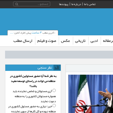
تماس با ما
درباره ما
پیوندها
۴ ساعت
...
::آخرین مطلب
پیش | افراد آنلاین:
مقاله
ادبی
تاریخی
عکس
صوت و فیلم
ارسال مطلب
نظر سنجی
به نظر شما آیا حضور مسئولین کشوری در
منظقه می تواند در راستای توسعه مفید
باشد؟
آری،‌مسئولان و شخص نماینده باید
همواره مسئولان کشوری را به منطقه
دعوت نمایند
خیر؛‌ نیازی به حضور مسئول کشوری در
منطقه نبوده و کل کارها از سوی نماینده