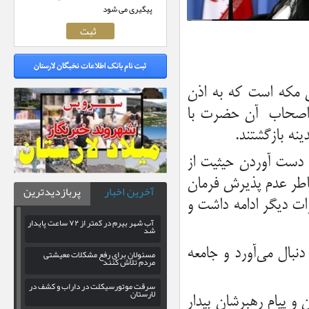
پیگیری می شود
ن مكه است كه به اذن
 و اصحاب آن حضرت با
 دست آوردن حيثيت از
اطر عدم پذيرش فرمان
آخرین اخبار
پربازدیدترین
ت ديگر ادامه داشت و
آب شهر بیرم در کمتر از ۷۲ ساعت پایدار
شد
نبال مي‌آورد و جامعه
مسئولان برای رفع مشکلات معیشتی
مردم تلاش کنند
سرقت موتورسیکلت در داراب و کشف در
لارستان
و پيام رهبرشان بيدار