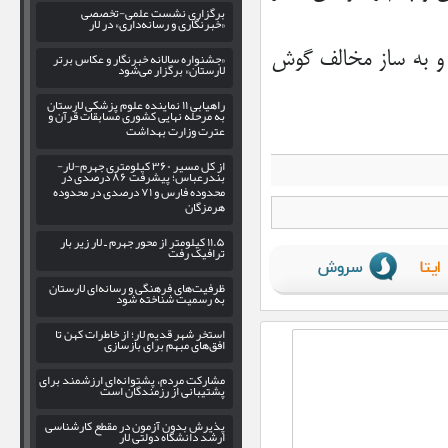
برگزاری نشست علمی-تخصصی
«خبرنگاری و رسانه‌داری» در لار
 و به ساز مخالف گوش
«جشنواره سالانه خبرنگار و عکاس برتر
لارستان» برگزار می‌شود
راهیابی ۱۱ نماینده علوم پزشکی لارستان
به مرحله نهایی کشوری مسابقات قرآن و
عترت وزارت بهداشت
از کل مسیر ۳۶۰ کیلومتری جهرم-لار-
بندرعباس؛ پیشرفت ۸۶ درصدی در
محدوده فارس و ۷۱ درصدی در محدوده
هرمزگان
۱۱.۵ کیلومتر از محور جهرم ـ لار زیر بار
ترافیک رفت
ظرفیت‌های فرهنگی و رسانه‌ای لارستان
به رسمیت شناخته شود
استخر شهر قدیم لار؛ از خاطرات کهن تا
افق‌های مبهم برای بازسازی
مشارکت مردم، پشتوانه‌ای ارزشمند برای
پشتیبانی از رزمندگان است
پذیرش بدون آزمون در مقطع کارشناسی
ارشد دانشگاه دولتی لار