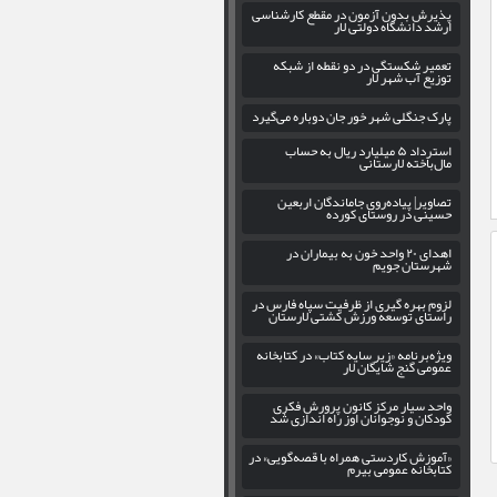
پذیرش بدون آزمون در مقطع کارشناسی
ارشد دانشگاه دولتی لار
تعمیر شکستگی در دو نقطه از شبکه
توزیع آب شهر لار
پارک جنگلی شهر خور جان دوباره می‌گیرد
استرداد ۵ میلیارد ریال به حساب
مال‌باخته لارستانی
تصاویر| پیاده‌روی جاماندگان اربعین
حسینی در روستای کورده
اهدای ۲۰ واحد خون به بیماران در
شهرستان جویم
لزوم بهره‌ گیری از ظرفیت سپاه فارس در
راستای توسعه ورزش کشتی لارستان
ویژه‌برنامه «زیر سایه کتاب» در کتابخانه
عمومی گنج شایگان لار
واحد سیار مرکز کانون پرورش فکری
کودکان و نوجوانان اوز راه اندازی شد
«آموزش کاردستی همراه با قصه‌گویی» در
کتابخانه عمومی بیرم