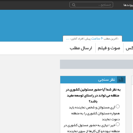
یوندها
۶ ساعت
...
::آخرین مطلب
پیش | افراد آنلاین:
کس
صوت و فیلم
ارسال مطلب
نظر سنجی
به نظر شما آیا حضور مسئولین کشوری در
منظقه می تواند در راستای توسعه مفید
باشد؟
آری،‌مسئولان و شخص نماینده باید
همواره مسئولان کشوری را به منطقه
دعوت نمایند
خیر؛‌ نیازی به حضور مسئول کشوری در
منطقه نبوده و کل کارها از سوی نماینده