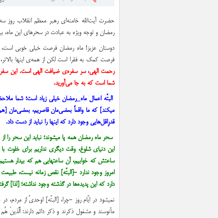
لزوم بهره‌ گیری از ظرف
رمضان و توجه ویژه به عبادت در سحرهای این ماه، بیا
دوستان عزیز! ماه رمضان فرصت خیلی خوبی است، ف
فرصت کمک به فقرا است لکن از همه‌ی اینها بالاتر
رحمت الهی،‌ سر سفره‌ی ضیافت الهی است. این سفره
شما است که به جا می‌آورید.
البتّه اعمال ماه_رمضان خیلی زیاد است؛ شما ملاحظ
میکند] که ما واقعاً بعضی‌مان قاصریم، بعضی‌مان [ه
قدرِ‌اقل‌هایی وجود دارد که اینها را نباید از دست داد.
سحر ماه رمضان همه پا میشوند؛ نباید این سحر را از
ساعتش که خوابیم، آن ساعتهایی هم که بیدار هستیم، 
امروز وجود ندارد -[البتّه] نقص زمانه نیست، طبیعت
دارد که این پدیده‌ها در گذشته وجود نداشته؛ [لذا] گرف
نمیشود در ایّام روز -چرا، [البتّه] اوحدیّ از مردم، 
مأنوسند و مشغول ذکرند و ذکر دائم دارند: اَلَّذینَ هُ