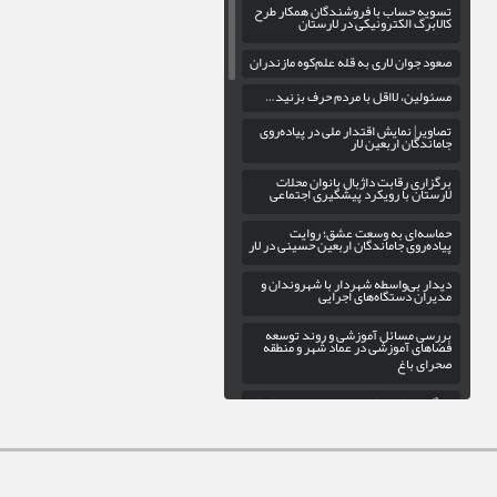
تسویه حساب با فروشندگان همکار طرح
کالابرگ الکترونیکی در لارستان
صعود جوان لاری به قله علم‌کوه مازندران
مسئولین، لااقل با مردم حرف بزنید…
تصاویر| نمایش اقتدار ملی در پیاده‌روی
جاماندگان اربعین لار
برگزاری رقابت داژبال بانوان محلات
لارستان با رویکرد پیشگیری اجتماعی
حماسه‌ای به وسعت عشق؛ روایت
پیاده‌روی جاماندگان اربعین حسینی در لار
دیدار بی‌واسطه شهردار با شهروندان و
مدیران دستگاه‌های اجرایی
بررسی مسائل آموزشی و روند توسعه
فضاهای آموزشی در عماد شهر و منطقه
صحرای باغ
ناوگان حمل‌ونقل عمومی در خدمت زائران
جامانده از اربعین حسینی
افتخارآفرینی دوباره دانش‌آموز لارستانی
در المپیاد علمی کشور