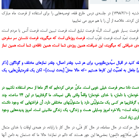
یت سپاه فارس در راستای توسعه ورزش کشتی لارستان
حضرت آیت‌الله خامنه‌ای رهبر معظم انقلاب روز سه‌شنبه (۱۳۹۸/۲/۱۰) در جلسه‌ی درس خارج فقه، توصیه‌هایی را برای استفاده از فرصت ماه مبارک
ن کردند. خلاصه از آن را با هم مرور می نماییم:
رصت بسیار خوبی است. البتّه فرصت تبلیغ است، فرصت تببین است، فرصت اُنس با مردم است،
، فرصت تعبّد است، فرصت تقرّب است،
فرصت روزه‌ای است که میگیرید، فرصت نشستن سر سفره‌ی
‌ی ضیافتی که میگویند، این ضیافت، همین روزه‌ی شما است، همین نافله‌ی شما است، همین نماز
ه کنید در اقبال سیّدبن‌طاووس، برای هر شب چقدر اعمال، چقدر نمازهای مختلف و گوناگون [ذکر
م] جاهل به اهمّیّت این کارها هستیم -که حالا محلّ [بحث نیست]- لکن یک قدرِ‌‌‌متیقّن‌هایی، یک
 دست داد؛ سحر فرصت خیلی خوبی است. مکرّر عرض کرده‌ایم که اگر ماها از سحر استفاده نکنیم، در
این دنیای شلوغ، وقت دیگری نداریم برای خلوت با خودمان، با دلمان، با خدای خودمان؛ واقعاً وقتی باقی نمیماند. ما گرفتاریم؛ در این ۲۴ ساعت، چند
گرفتاریم؛ هر کسی یک مشغولیّتی دارد یا مشغولیّتهای مختلفی دارد. آن فراغتهایی که وجود داشت،
 زمانه است- بالاخره امروز وسایلی هست و زندگی، یک زندگی ماشینی است. امروز پدیده‌هایی وجود
تاری زیاد است.
در حال حرکت، در حال معامله، در حال کار فنّی، در حال کار با رایانه، در همه‌ی اوقات با خدای متعال
م عَلی صَلاتِهِم دائِمون؛ بعضی‌ها این ‌جور هستند که دائم در نمازند؛ حالا ما که دستمان به دامن آنها