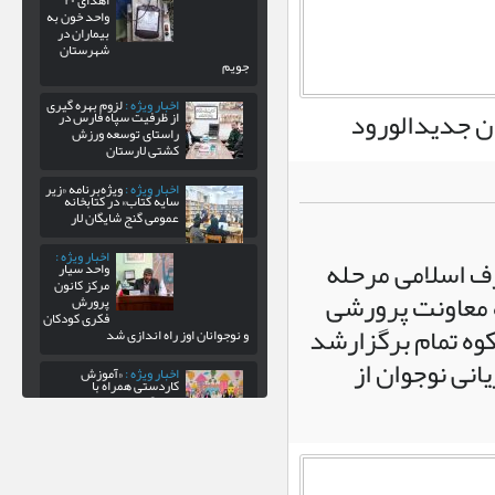
اهدای ۲۰
واحد خون به
بیماران در
شهرستان
جویم
اخبار ویژه :
لزوم بهره‌ گیری
ان جدیدالورود
از ظرفیت سپاه فارس در
راستای توسعه ورزش
کشتی لارستان
اخبار ویژه :
ویژه‌برنامه «زیر
سایه کتاب» در کتابخانه
عمومی گنج شایگان لار
اخبار ویژه :
ف اسلامی مرحله
واحد سیار
مرکز کانون
ه معاونت پرورشی
پرورش
فکری کودکان
ه تمام برگزارشد
و نوجوانان اوز راه اندازی شد
انی نوجوان از
اخبار ویژه :
«آموزش
کاردستی همراه با
قصه‌گویی» در کتابخانه
عمومی بیرم
اخبار ویژه :
تسویه حساب با
فروشندگان همکار طرح
کالابرگ الکترونیکی در