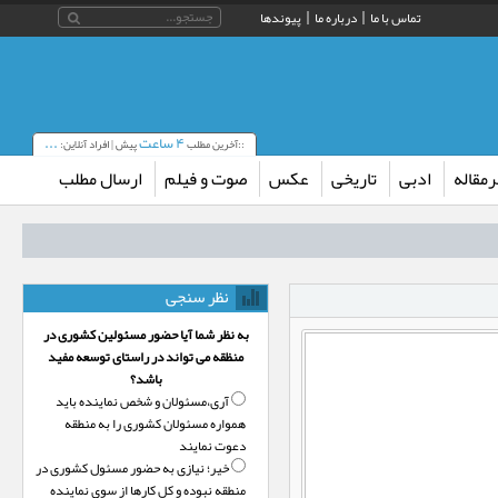
تماس با ما
درباره ما
پیوندها
۴ ساعت
...
::آخرین مطلب
پیش | افراد آنلاین:
مقاله
ادبی
تاریخی
عکس
صوت و فیلم
ارسال مطلب
نظر سنجی
به نظر شما آیا حضور مسئولین کشوری در
منظقه می تواند در راستای توسعه مفید
باشد؟
آری،‌مسئولان و شخص نماینده باید
همواره مسئولان کشوری را به منطقه
دعوت نمایند
خیر؛‌ نیازی به حضور مسئول کشوری در
منطقه نبوده و کل کارها از سوی نماینده