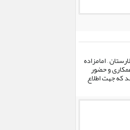
اخبار ویژه :
بررسی مسائل
آموزشی و روند توسعه فضاهای آموزشی
در عماد شهر و منطقه صحرای باغ
اجتماعی :
ناوگان حمل‌ونقل
عمومی در خدمت زائران
جامانده از اربعین حسینی
اخبار ویژه :
افتخارآفرینی
دوباره
دانش‌آموز
ارستان – امامزاده
لارستانی در
المپیاد علمی کشور
همکاری و حضور
اخبار ویژه :
کاروانسرای
د که جهت اطلاع
کشکویه؛ بازخوانی یک
منزلگاه تاریخی در مسیر
لار-داراب
اجتماعی :
پاسخ به شایعات
فضای مجازی؛ وزیر اطلاعات
در دادگستری لار نبود/
جنگ الکترونیک دشمن،
دوربینها را کور کرد
اخبار ویژه :
گسترش
عدالت فرهنگی در اوز با
راه‌اندازی کتابخانه سیار