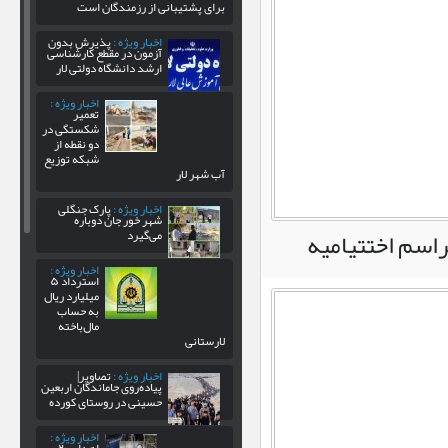
برای پشتیبانی از رزمندگان است
اخبار ویژه :
پذیرش بدون
آزمون در مقطع کارشناسی
ارشد دانشگاه دولتی لار
اخبار ویژه :
تعمیر
شکستگی در
دو نقطه از
شبکه توزیع
آب شهر لار
اخبار ویژه :
پارک جنگلی
شهر خور جان دوباره
راسم اختتیامیه
می‌گیرد
اخبار ویژه :
استرداد ۵
میلیارد ریال
به حساب
مال‌باخته
لارستانی
اخبار ویژه :
تصاویر|
پیاده‌روی جاماندگان اربعین
حسینی در روستای کورده
اخبار ویژه :