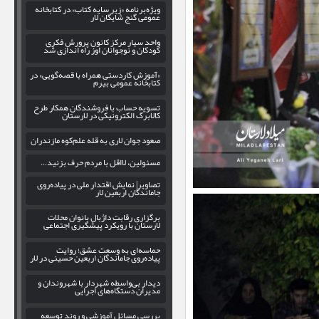
ویژه‌برنامه «زیر سایه کتاب» در کتابخانه
عمومی گنج شایگان لار
واحد سیار مرکز کانون پرورش فکری
کودکان و نوجوانان اوز راه اندازی شد
«آموزش کاردستی همراه با قصه‌گویی» در
کتابخانه عمومی بیرم
تسویه حساب با فروشندگان همکار طرح
کالابرگ الکترونیکی در لارستان
صعود جوان لاری به قله علم‌کوه مازندران
مسئولین، لااقل با مردم حرف بزنید…
تصاویر| نمایش اقتدار ملی در پیاده‌روی
جاماندگان اربعین لار
برگزاری رقابت داژبال بانوان محلات
لارستان با رویکرد پیشگیری اجتماعی
حماسه‌ای به وسعت عشق؛ روایت
پیاده‌روی جاماندگان اربعین حسینی در لار
دیدار بی‌واسطه شهردار با شهروندان و
مدیران دستگاه‌های اجرایی
بررسی مسائل آموزشی و روند توسعه