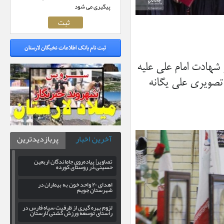
پیگیری می شود
وز شهادت امام علی علیه
 تصویری علی یگانه
آخرین اخبار
پربازدیدترین
تصاویر| پیاده‌روی جاماندگان اربعین
حسینی در روستای کورده
اهدای ۲۰ واحد خون به بیماران در
شهرستان جویم
لزوم بهره‌ گیری از ظرفیت سپاه فارس در
راستای توسعه ورزش کشتی لارستان