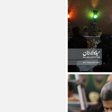
انتقال داروخانه داروهای خاص و
صعب‌العلاج دکتر بیدخ به درمانگاه
هاشمی‌زاده لار
حضور مربی لارستانی در دوره ارتقای
مربیگری سه به دو کشتی آزاد
ارستان، میزبانِ سمینار تخصصی
«مکمل‌های ورزشی و آنتی‌دوپینگ
پیگیری افزایش تسهیلات حمایتی در
شهرستان اوز
جلسه تشریح برنامه ملی پزشکی خانواده
و نظام ارجاع جهت پزشکان عمومی شهر لار
ناوگان آمبولانس بیمارستان امام رضا (ع)
لار تقویت شد
راوی فتح باشیم نه ضعف/ پهلوانی‌های
فرزندان ایران در سکوت خبری می‌ماند