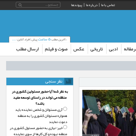
تماس با ما
درباره ما
پیوندها
۵ ساعت
...
::آخرین مطلب
پیش | افراد آنلاین:
مقاله
ادبی
تاریخی
عکس
صوت و فیلم
ارسال مطلب
نظر سنجی
به نظر شما آیا حضور مسئولین کشوری در
منظقه می تواند در راستای توسعه مفید
باشد؟
آری،‌مسئولان و شخص نماینده باید
همواره مسئولان کشوری را به منطقه
دعوت نمایند
خیر؛‌ نیازی به حضور مسئول کشوری در
منطقه نبوده و کل کارها از سوی نماینده