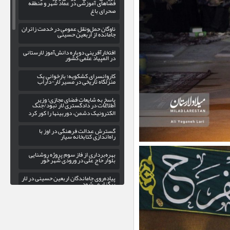
فضاهای آموزشی در عماد شهر و منطقه
صحرای باغ
ناوگان حمل‌ونقل عمومی در خدمت زائران
جامانده از اربعین حسینی
افتخارآفرینی دوباره دانش‌آموز لارستانی
در المپیاد علمی کشور
کاروانسرای کشکویه؛ بازخوانی یک
منزلگاه تاریخی در مسیر لار-داراب
پاسخ به شایعات فضای مجازی؛ وزیر
اطلاعات در دادگستری لار نبود/جنگ
الکترونیک دشمن، دوربینها را کور کرد
گسترش عدالت فرهنگی در اوز با
راه‌اندازی کتابخانه سیار
بهره‌برداری از فاز سوم پروژه روشنایی
بلوار حاج علی در ورودی شهر خور
پیاده‌روی جاماندگان اربعین حسینی در لار
برگزار می‌شود
رشته‌های گرافیک و تئاتر در هنرستان
دخترانه هنرهای زیبای لار
ساماندهی تابلوهای تبلیغاتی شهر لار