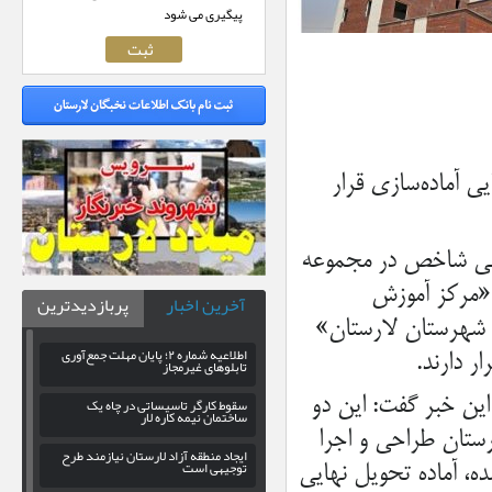
پیگیری می شود
 آماده‌سازی قرار
مرانی شاخص در مجموعه
 «مرکز آموزش
آخرین اخبار
پربازدیدترین
 «مرکز بهداشت شهرستان لارستان»
اطلاعیه شماره ۲؛ پایان مهلت جمع‌آوری
تابلوهای غیرمجاز
این خبر گفت: این دو
سقوط کارگر تاسیساتی در چاه یک
ساختمان نیمه کاره لار
ستان طراحی و اجرا
ایجاد منطقه آزاد لارستان نیازمند طرح
توجیهی است
ده، آماده تحویل نهایی