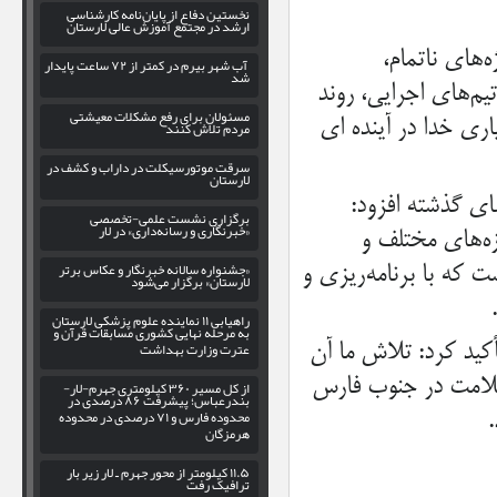
نخستین دفاع از پایان‌نامه کارشناسی
ارشد در مجتمع آموزش عالی لارستان
های ناتمام،
آب شهر بیرم در کمتر از ۷۲ ساعت پایدار
شد
م‌های اجرایی، روند
مسئولان برای رفع مشکلات معیشتی
اری خدا در آینده ای
مردم تلاش کنند
سرقت موتورسیکلت در داراب و کشف در
لارستان
ای گذشته افزود:
برگزاری نشست علمی-تخصصی
«خبرنگاری و رسانه‌داری» در لار
ه‌های مختلف و
«جشنواره سالانه خبرنگار و عکاس برتر
 که با برنامه‌ریزی و
لارستان» برگزار می‌شود
راهیابی ۱۱ نماینده علوم پزشکی لارستان
به مرحله نهایی کشوری مسابقات قرآن و
عترت وزارت بهداشت
کید کرد: تلاش ما آن
سلامت در جنوب فارس
از کل مسیر ۳۶۰ کیلومتری جهرم-لار-
بندرعباس؛ پیشرفت ۸۶ درصدی در
محدوده فارس و ۷۱ درصدی در محدوده
هرمزگان
۱۱.۵ کیلومتر از محور جهرم ـ لار زیر بار
ترافیک رفت