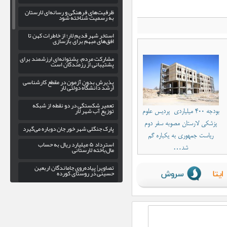
ظرفیت‌های فرهنگی و رسانه‌ای لارستان
به رسمیت شناخته شود
استخر شهر قدیم لار؛ از خاطرات کهن تا
افق‌های مبهم برای بازسازی
مشارکت مردم، پشتوانه‌ای ارزشمند برای
پشتیبانی از رزمندگان است
پذیرش بدون آزمون در مقطع کارشناسی
ارشد دانشگاه دولتی لار
تعمیر شکستگی در دو نقطه از شبکه
توزیع آب شهر لار
بودجه ۴۰۰ میلیاردی پردیس علوم
پزشکی لارستان مصوبه سفر دوم
پارک جنگلی شهر خور جان دوباره می‌گیرد
ریاست جمهوری به یکباره گم
استرداد ۵ میلیارد ریال به حساب
شد…
مال‌باخته لارستانی
تصاویر| پیاده‌روی جاماندگان اربعین
حسینی در روستای کورده
اهدای ۲۰ واحد خون به بیماران در
شهرستان جویم
لزوم بهره‌ گیری از ظرفیت سپاه فارس در
راستای توسعه ورزش کشتی لارستان