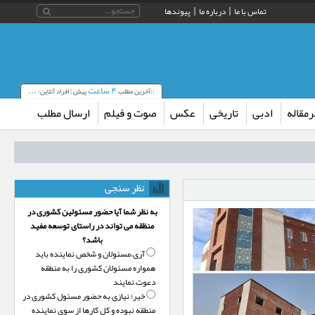
تماس با ما
درباره ما
پیوندها
۴ ساعت
...
::آخرین مطلب
پیش | افراد آنلاین:
مقاله
ادبی
تاریخی
عکس
صوت و فیلم
ارسال مطلب
نظر سنجی
به نظر شما آیا حضور مسئولین کشوری در
منظقه می تواند در راستای توسعه مفید
باشد؟
آری،‌مسئولان و شخص نماینده باید
همواره مسئولان کشوری را به منطقه
دعوت نمایند
خیر؛‌ نیازی به حضور مسئول کشوری در
منطقه نبوده و کل کارها از سوی نماینده