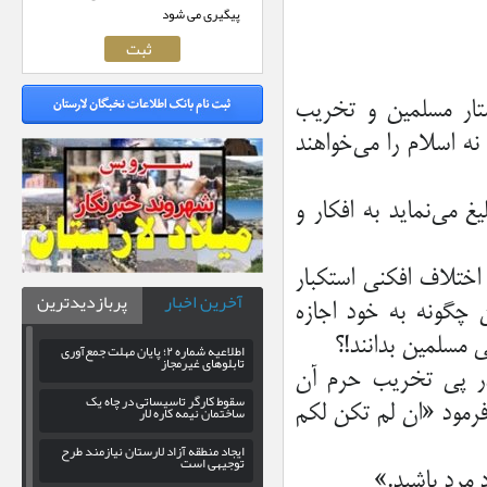
پیگیری می شود
شتار مسلمين و تخريب
نه اسلام را مي‌خواهند
غ مي‌نمايد به افكار و
اختلاف افكني استكبار
آخرین اخبار
پربازدیدترین
ن چگونه به خود اجازه
ي مسلمين بدانند!؟
اطلاعیه شماره ۲؛ پایان مهلت جمع‌آوری
تابلوهای غیرمجاز
ن در پي تخريب حرم آن
سقوط کارگر تاسیساتی در چاه یک
فرمود «ان لم تكن لكم
ساختمان نیمه کاره لار
ایجاد منطقه آزاد لارستان نیازمند طرح
توجیهی است
 مرد باشيد.»