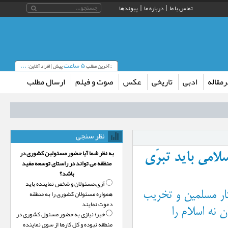
تماس با ما
درباره ما
پیوندها
۵ ساعت
...
::آخرین مطلب
پیش | افراد آنلاین:
مقاله
ادبی
تاریخی
عکس
صوت و فیلم
ارسال مطلب
نظر سنجی
به نظر شما آیا حضور مسئولین کشوری در
۱- شماره ۴۷۹ (علماي اسلامي بايد تبرّي
منظقه می تواند در راستای توسعه مفید
باشد؟
آری،‌مسئولان و شخص نماینده باید
همواره مسئولان کشوری را به منطقه
تار مسلمين و تخريب
دعوت نمایند
 نه اسلام را
خیر؛‌ نیازی به حضور مسئول کشوری در
منطقه نبوده و کل کارها از سوی نماینده