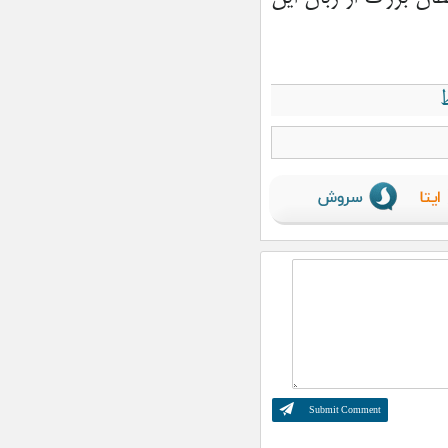
ویژه‌برنامه «زیر سایه کتاب» در کتابخانه
عمومی گنج شایگان لار
واحد سیار مرکز کانون پرورش فکری
کودکان و نوجوانان اوز راه اندازی شد
«آموزش کاردستی همراه با قصه‌گویی» در
کتابخانه عمومی بیرم
تسویه حساب با فروشندگان همکار طرح
کالابرگ الکترونیکی در لارستان
صعود جوان لاری به قله علم‌کوه مازندران
مسئولین، لااقل با مردم حرف بزنید…
تصاویر| نمایش اقتدار ملی در پیاده‌روی
جاماندگان اربعین لار
برگزاری رقابت داژبال بانوان محلات
لارستان با رویکرد پیشگیری اجتماعی