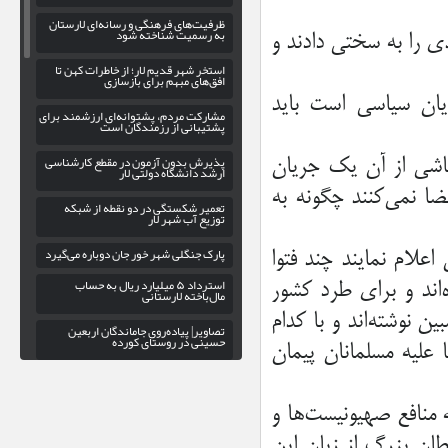
ظرفیت‌های فرهنگی و رسانه‌ای لارستان
به رسمیت شناخته شود
ي را به سختي دادند و
استخر شهر قدیم لار؛ از خاطرات کهن تا
افق‌های مبهم برای بازسازی
ريان سياسي است بايد
مشارکت مردم، پشتوانه‌ای ارزشمند برای
پشتیبانی از رزمندگان است
پذیرش بدون آزمون در مقطع کارشناسی
اشي از آن يك جريان
ارشد دانشگاه دولتی لار
ا نمي‌كنند چگونه به
تعمیر شکستگی در دو نقطه از شبکه
توزیع آب شهر لار
پارک جنگلی شهر خور جان دوباره می‌گیرد
اعلام نمايند چند فتوا
استرداد ۵ میلیارد ریال به حساب
اند و براي طرد كشور
مال‌باخته لارستانی
ن نوشته‌اند و با كدام
تصاویر| پیاده‌روی جاماندگان اربعین
حسینی در روستای کورده
عليه مسلمانان پيمان
اهدای ۲۰ واحد خون به بیماران در
شهرستان جویم
 منافع صهيونيست‌ها و
لزوم بهره‌ گیری از ظرفیت سپاه فارس در
راستای توسعه ورزش کشتی لارستان
طان بزرگ از زبان اين