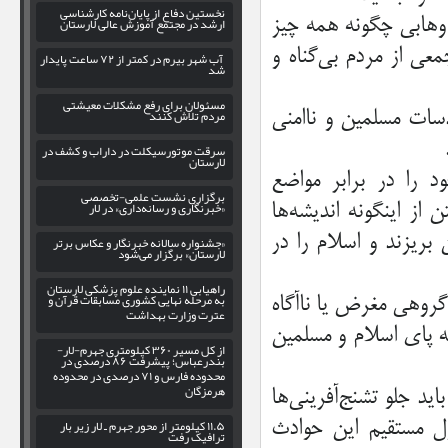
نخستین دفاع از پایان‌نامه کارشناسی
 وهابي چگونه همه چيز
ارشد در مجتمع آموزش عالی لارستان
عي از مردم بي‌گناه و
آب شهر بیرم در کمتر از ۷۲ ساعت پایدار
شد
مسئولان برای رفع مشکلات معیشتی
مردم تلاش کنند
سات مسلمين و ناامني
سرقت موتورسیکلت در داراب و کشف در
لارستان
 را در برابر مواضع
برگزاری نشست علمی-تخصصی
«خبرنگاری و رسانه‌داری» در لار
ز اينگونه انديشه‌‌ها
بريزند و اسلام را در
«جشنواره سالانه خبرنگار و عکاس برتر
لارستان» برگزار می‌شود
راهیابی ۱۱ نماینده علوم پزشکی لارستان
به مرحله نهایی کشوری مسابقات قرآن و
گروهي مغرض يا ناآگاه
عترت وزارت بهداشت
ه پاي اسلام و مسلمين
از کل مسیر ۳۶۰ کیلومتری جهرم-لار-
بندرعباس؛ پیشرفت ۸۶ درصدی در
محدوده فارس و ۷۱ درصدی در محدوده
هرمزگان
د جلو تشنج‌آفريني‌ها
۱۱.۵ کیلومتر از محور جهرم ـ لار زیر بار
ول مستقيم اين حوادث
ترافیک رفت