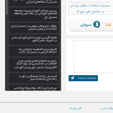
مدیران دستگاه‌های اجرایی
ممنوعیت استفاده از نماهای پرده ای
بررسی مسائل آموزشی و روند توسعه
در ساختمان های شهر لار
فضاهای آموزشی در عماد شهر و منطقه
صحرای باغ
ناوگان حمل‌ونقل عمومی در خدمت زائران
جامانده از اربعین حسینی
افتخارآفرینی دوباره دانش‌آموز لارستانی
در المپیاد علمی کشور
کاروانسرای کشکویه؛ بازخوانی یک
منزلگاه تاریخی در مسیر لار-داراب
پاسخ به شایعات فضای مجازی؛ وزیر
اطلاعات در دادگستری لار نبود/جنگ
الکترونیک دشمن، دوربینها را کور کرد
گسترش عدالت فرهنگی در اوز با
راه‌اندازی کتابخانه سیار
بهره‌برداری از فاز سوم پروژه روشنایی
بلوار حاج علی در ورودی شهر خور
پیاده‌روی جاماندگان اربعین حسینی در لار
برگزار می‌شود
وقات شرعی
پیوندها
رشته‌های گرافیک و تئاتر در هنرستان