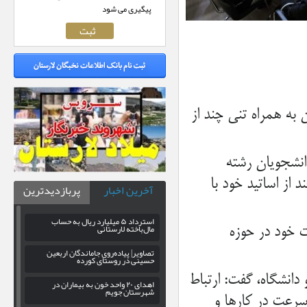
پیگیری می شود
ه همراه تنی چند از
انشجویان رشته
از اساتید خود با
آخرین اخبار
پربازدیدترین
استرداد ۵ میلیارد ریال به حساب
مال‌باخته لارستانی
ات خود در حوزه
تصاویر| پیاده‌روی جاماندگان اربعین
حسینی در روستای کورده
دانشگاه، گفت: ارتباط
اهدای ۲۰ واحد خون به بیماران در
شهرستان جویم
سرعت در کارها و