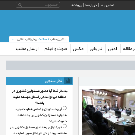
تماس با ما
درباره ما
پیوندها
۶ ساعت
...
::آخرین مطلب
پیش | افراد آنلاین:
مقاله
ادبی
تاریخی
عکس
صوت و فیلم
ارسال مطلب
نظر سنجی
به نظر شما آیا حضور مسئولین کشوری در
منظقه می تواند در راستای توسعه مفید
باشد؟
آری،‌مسئولان و شخص نماینده باید
همواره مسئولان کشوری را به منطقه
دعوت نمایند
خیر؛‌ نیازی به حضور مسئول کشوری در
منطقه نبوده و کل کارها از سوی نماینده