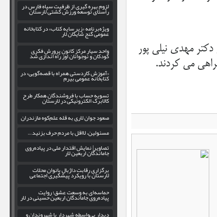
لزوم بهره‌ گیری از ظرفیت سپاه فارس در
راستای توسعه ورزش کشتی لارستان
ویژه‌برنامه «زیر سایه کتاب» در کتابخانه
عمومی گنج شایگان لار
دکتر مهدی نیلی پور
واحد سیار مرکز کانون پرورش فکری
کودکان و نوجوانان اوز راه اندازی شد
راهی می کردند.
«آموزش کاردستی همراه با قصه‌گویی» در
کتابخانه عمومی بیرم
تسویه حساب با فروشندگان همکار طرح
کالابرگ الکترونیکی در لارستان
صعود جوان لاری به قله علم‌کوه مازندران
مسئولین، لااقل با مردم حرف بزنید…
تصاویر| نمایش اقتدار ملی در پیاده‌روی
جاماندگان اربعین لار
برگزاری رقابت داژبال بانوان محلات
لارستان با رویکرد پیشگیری اجتماعی
حماسه‌ای به وسعت عشق؛ روایت
پیاده‌روی جاماندگان اربعین حسینی در لار
دیدار بی‌واسطه شهردار با شهروندان و