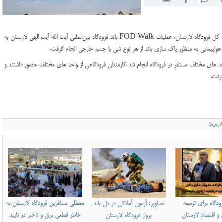
قصه‌گویی» در کتابخانه عمومی بیرم
به گزارش میلاد لارستان به نقل از روابط عمومی اداره کل فرودگاه لارستان، عملیات FOD Walk باند فرودگاه بین‌المللی آیت الله آیت الهی لارستان به
واپیمایی به منظور پاک سازی باند از هر نوع شی یا جسم خارجی انجام گرفت.
حد های مختلف مستقر در فرودگاه انجام شد کارمندان فرودگاهی از واحد های مختلف حضور داشتند و
رفت.
دگاه برای توسعه
معطلی مسافرین فرودگاه لارستان به
تصاویر: آزمون آمادگی در دل باند
 اقتصادِ لارستان
خاطر قطعی برق و تاخیر در تایید
پرواز فرودگاه لارستان