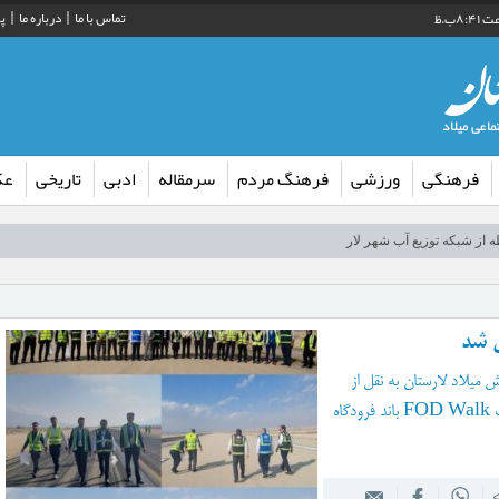
تماس با ما
درباره ما
پ
فرهنگی
ورزشی
فرهنگ مردم
سرمقاله
ادبی
تاریخی
ع
ع کارشناسی ارشد دانشگاه دولتی لار
 از شبکه توزیع آب شهر لار
دوباره می‌گیرد
گان اربعین حسینی در روستای کورده
ی شد
 میلاد لارستان به نقل از
یت سپاه فارس در راستای توسعه ورزش کشتی لارستان
روابط عمومی اداره کل فرودگاه لارستان، عملیات FOD Walk باند فرودگاه
ب» در کتابخانه عمومی گنج شایگان لار
رش فکری کودکان و نوجوانان اوز راه اندازی شد