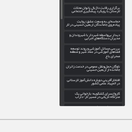
برگزاری رقابت داژبال بانوان محلات
لارستان با رویکرد پیشگیری اجتماعی
حماسه‌ای به وسعت عشق؛ روایت
پیاده‌روی جاماندگان اربعین حسینی در لار
دیدار بی‌واسطه شهردار با شهروندان و
مدیران دستگاه‌های اجرایی
بررسی مسائل آموزشی و روند توسعه
فضاهای آموزشی در عماد شهر و منطقه
صحرای باغ
ناوگان حمل‌ونقل عمومی در خدمت زائران
جامانده از اربعین حسینی
افتخارآفرینی دوباره دانش‌آموز لارستانی
در المپیاد علمی کشور
کاروانسرای کشکویه؛ بازخوانی یک
منزلگاه تاریخی در مسیر لار-داراب
پاسخ به شایعات فضای مجازی؛ وزیر
اطلاعات در دادگستری لار نبود/جنگ
الکترونیک دشمن، دوربینها را کور کرد
گسترش عدالت فرهنگی در اوز با
راه‌اندازی کتابخانه سیار