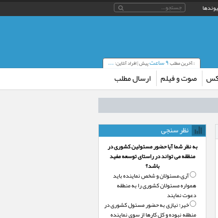
یوندها
۹ ساعت
...
::آخرین مطلب
پیش | افراد آنلاین:
کس
صوت و فیلم
ارسال مطلب
نظر سنجی
به نظر شما آیا حضور مسئولین کشوری در
منظقه می تواند در راستای توسعه مفید
باشد؟
آری،‌مسئولان و شخص نماینده باید
همواره مسئولان کشوری را به منطقه
دعوت نمایند
خیر؛‌ نیازی به حضور مسئول کشوری در
منطقه نبوده و کل کارها از سوی نماینده