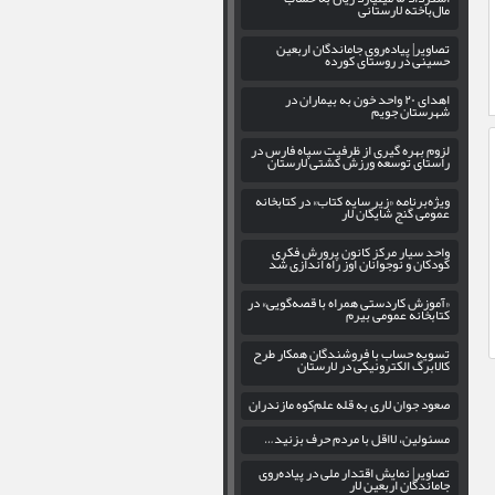
مال‌باخته لارستانی
تصاویر| پیاده‌روی جاماندگان اربعین
حسینی در روستای کورده
اهدای ۲۰ واحد خون به بیماران در
شهرستان جویم
لزوم بهره‌ گیری از ظرفیت سپاه فارس در
راستای توسعه ورزش کشتی لارستان
ویژه‌برنامه «زیر سایه کتاب» در کتابخانه
عمومی گنج شایگان لار
واحد سیار مرکز کانون پرورش فکری
کودکان و نوجوانان اوز راه اندازی شد
«آموزش کاردستی همراه با قصه‌گویی» در
کتابخانه عمومی بیرم
تسویه حساب با فروشندگان همکار طرح
کالابرگ الکترونیکی در لارستان
صعود جوان لاری به قله علم‌کوه مازندران
مسئولین، لااقل با مردم حرف بزنید…
تصاویر| نمایش اقتدار ملی در پیاده‌روی
جاماندگان اربعین لار