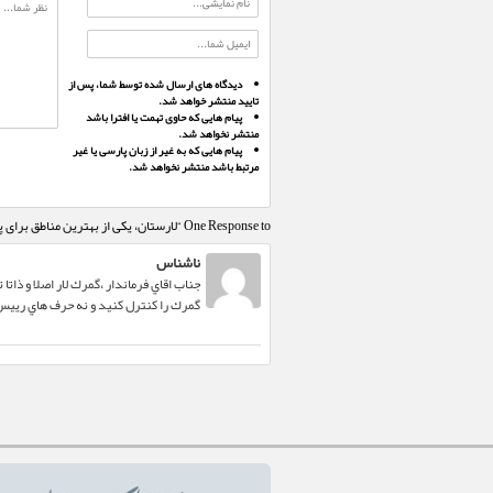
دیدگاه های ارسال شده توسط شما، پس از
تایید منتشر خواهد شد.
پیام هایی که حاوی تهمت یا افترا باشد
منتشر نخواهد شد.
پیام هایی که به غیر از زبان پارسی یا غیر
مرتبط باشد منتشر نخواهد شد.
One Response to “لارستان، یکی از بهترین مناطق برای پرورش زنبورعسل به شمار می‌رود”
ناشناس
جناب اقاي فرماندار ،گمرك لار اصلا و ذات
گمرك را كنترل كنيد و نه حرف هاي رييس