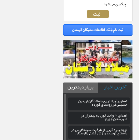
پیگیری می شود
آخرین اخبار
پربازدیدترین
تصاویر| پیاده‌روی جاماندگان اربعین
حسینی در روستای کورده
اهدای ۲۰ واحد خون به بیماران در
شهرستان جویم
لزوم بهره‌ گیری از ظرفیت سپاه فارس در
راستای توسعه ورزش کشتی لارستان