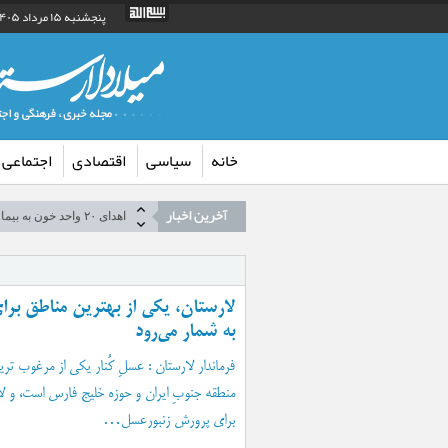
پنجشنبه ۱۵ مرداد ۱۴۰۵ ساعت ۶:۰۶ق.ظ
خانه
سیاسی
اقتصادی
اجتماعی
تصاویر| پیاده‌روی جاماند
اهدای ۲۰ واحد خون به بیماران در شهرستان جویم
لزوم بهره‌ گیری از ظرف
ویژه‌برنامه «زیر سایه کتا
واحد سیار مرکز کانون پرو
لارستان، یکی از بهترین مناطق بر
به شمار می‌رود
«آموزش کاردستی همراه با 
تسویه حساب با فروشندگان
فرماندار لارستان : عسلِ کُنار یکی از مرغوب ت
منطقه جنوبِ ایران و حوزه خلیج فارس است، و ل
صعود جوان لاری به قله علم
برای پرورش زنبورعسل…
مسئولین، لااقل با مردم 