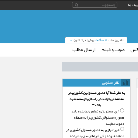
یوندها
۸ ساعت
...
::آخرین مطلب
پیش | افراد آنلاین:
کس
صوت و فیلم
ارسال مطلب
نظر سنجی
به نظر شما آیا حضور مسئولین کشوری در
منظقه می تواند در راستای توسعه مفید
باشد؟
آری،‌مسئولان و شخص نماینده باید
همواره مسئولان کشوری را به منطقه
دعوت نمایند
خیر؛‌ نیازی به حضور مسئول کشوری در
منطقه نبوده و کل کارها از سوی نماینده