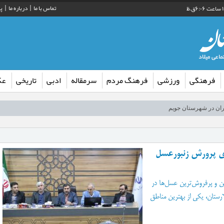
تماس با ما
درباره ما
پ
فرهنگی
ورزشی
فرهنگ مردم
سرمقاله
ادبی
تاریخی
ع
گان اربعین حسینی در روستای کورده
یت سپاه فارس در راستای توسعه ورزش کشتی لارستان
ب» در کتابخانه عمومی گنج شایگان لار
رش فکری کودکان و نوجوانان اوز راه اندازی شد
ای پرورش زنبورعسل
قصه‌گویی» در کتابخانه عمومی بیرم
 همکار طرح کالابرگ الکترونیکی در لارستان
رین و پرفروش‌ترین عسل‌ها در
ارستان، یکی از بهترین مناطق
‌کوه مازندران
حرف بزنید…