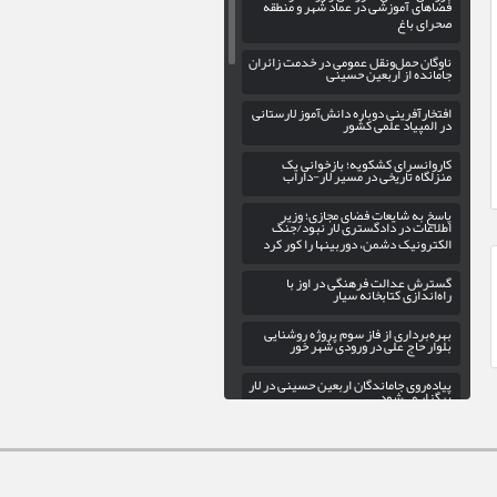
فضاهای آموزشی در عماد شهر و منطقه
صحرای باغ
ناوگان حمل‌ونقل عمومی در خدمت زائران
جامانده از اربعین حسینی
افتخارآفرینی دوباره دانش‌آموز لارستانی
در المپیاد علمی کشور
کاروانسرای کشکویه؛ بازخوانی یک
منزلگاه تاریخی در مسیر لار-داراب
پاسخ به شایعات فضای مجازی؛ وزیر
اطلاعات در دادگستری لار نبود/جنگ
الکترونیک دشمن، دوربینها را کور کرد
گسترش عدالت فرهنگی در اوز با
راه‌اندازی کتابخانه سیار
بهره‌برداری از فاز سوم پروژه روشنایی
بلوار حاج علی در ورودی شهر خور
پیاده‌روی جاماندگان اربعین حسینی در لار
برگزار می‌شود
رشته‌های گرافیک و تئاتر در هنرستان
دخترانه هنرهای زیبای لار
ساماندهی تابلوهای تبلیغاتی شهر لار