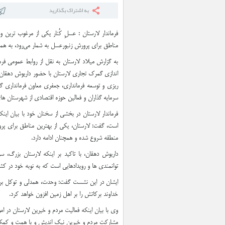
تصاویر| نمایش اقتدار ملی د
فرماندار لارستان : عسلِ کُنار یکی از مرغوب ترین 
مناطق برای پرورش زنبورعسل به شمار می‌رود، به هم
به گزارش میلاد لارستان به نقل از روابط عمومی فر
اندازی گمرک تجاری لارستان با حضور داریوش دهقان ف
ریزی و توسعه فرمانداری، جعفری معاون فرمانداری گر
سرمایه گذاران و فعالین حوزه اقتصادی از شهرستان ها
فرماندار لارستان در بخشی از سخنان خود با بیان این
است، گفت: لارستان، یکی از بهترین مناطق برای پر
منطقه شروع شده و همچنان ادامه دارد.
داریوش دهقان، با تاکید بر اینکه لارستان بزرگ،
توانمندی ها و رویدادهایی است که به نوبه خود در کش
ایشان در این نشست گفت: وحدت، همدلی و توکل بر خ
خداوند برکاتش را بر اهل زمین افزون خواهد کرد.
وی با بیان اینکه فعالیت مردم و خیرین لارستان در ام
مشارکت مردم و خیرین نیک اندیش و با همت و کمک آن