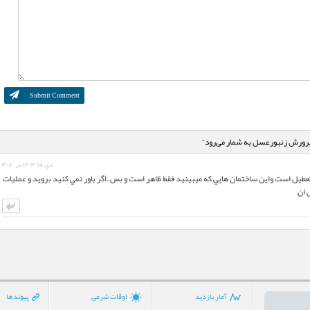
دی ۱۸, ۱۴۰۳ در ۳۰:۱۰
ا تعطيل است واين ساختمان هايي كه ميبينيد فقط ظاهر است و بس .اگر باور نمي كنيد برويد و عمليات
 ان
آمار بازدید
اوقات شرعی
پیوندها