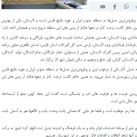
ر پیاده‌روی جاماندگان اربعین لار
و پرفروش‌ترین عسل‌ها در منطقه جنوبِ ایران و حوزه خلیج فارس است، و لارستان، یکی از بهترین
ین خاطر کاشت درخت کنار در دهها هکتار از زمین های این منطقه شروع شده و همچنان ادامه دارد.
مانداری ویژه لارستان، نخستین همایش شناخت فرصت های تجاری، بازرگانی و سرمایه گذاری با راه
رماندار فرمانداری ویژه لارستان، زارعی مدیر کل گمرکات استان فارس، احسان طاهری معاون برنامه
اش، امینی رییس گمرک لارستان، جمعی از مسئولین، تجار، بازرگانان، صادرکنندگان، تولید کنندگان،
ی لارستان، گراش، اوز، خنج و وجویم در سالن رضوان شهر لار برگزار شد.
که عسلِ کُنار یکی از مرغوب ترین و پرفروش‌ترین عسل‌ها در منطقه جنوبِ ایران و حوزه خلیج فارس
ورش زنبورعسل به شمار می‌رود، به همین خاطر کاشت درخت کنار در دهها هکتار از زمین های این
 سرزمین فرصت ها و ظرفیت های ناب و چشمگیر است، گفت: این خطه کهن، مملو از استعدادها،
ور مثال زدنی است.
دا رمز موفقیت است و قطعا هر جایی که همدلی باشد، وحدت باشد و نگاهها هم به آسمان باشد،
ور خیر از مرحله احساسات فراتر رفته و به یک فرهنگ و اندیشه تبدیل شده اظهار کرد: امروز به برکت
ها شاهد اتفاقات و اقدامات قابل توجهی در این شهرستان هستیم.