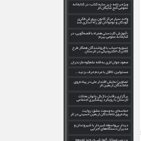
ویژه‌برنامه «زیر سایه کتاب» در کتابخانه
عمومی گنج شایگان لار
واحد سیار مرکز کانون پرورش فکری
کودکان و نوجوانان اوز راه اندازی شد
«آموزش کاردستی همراه با قصه‌گویی» در
کتابخانه عمومی بیرم
تسویه حساب با فروشندگان همکار طرح
کالابرگ الکترونیکی در لارستان
صعود جوان لاری به قله علم‌کوه مازندران
مسئولین، لااقل با مردم حرف بزنید…
تصاویر| نمایش اقتدار ملی در پیاده‌روی
جاماندگان اربعین لار
برگزاری رقابت داژبال بانوان محلات
لارستان با رویکرد پیشگیری اجتماعی
حماسه‌ای به وسعت عشق؛ روایت
پیاده‌روی جاماندگان اربعین حسینی در لار
دیدار بی‌واسطه شهردار با شهروندان و
مدیران دستگاه‌های اجرایی
بررسی مسائل آموزشی و روند توسعه