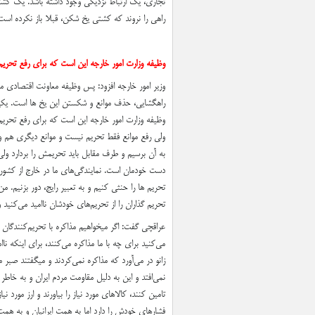
تجاری، یک ارتباط نزدیکی وجود داشته باشد. یک کشت
راهی را نروند که کشتی‌ یخ شکن، قبلا باز نکرده است
وظیفه وزارت امور خارجه این است که برای رفع تحریم
وزیر امور خارجه افزود: پس وظیفه معاونت اقتصادی م
راهگشایی، حذف موانع و شکستن این یخ ها است. یکی ا
وظیفه وزارت امور خارجه این است که برای رفع تحری
ولی رفع موانع فقط تحریم نیست و موانع دیگری هم وج
به آن برسیم و طرف مقابل باید تحریمش را بردارد و
دست خودمان است. نمایندگی‌های ما در خارج از کشور و
تحریم ها را حنثی کنیم و به تعبیر رایج، دور بزنیم. 
تحریم گذاران را از تحریم‌های خودشان ناامید می‌کنید 
عراقچی گفت: اگر میخواهیم مذاکره با تحریم‌کنندگان خوب
می‌کنید برای چه با ما مذاکره می‌کنند، برای اینکه ناام
زانو در می‌آورد که مذاکره نمی‌کردند و میگفتند صبر 
نمی‌افتد و این به دلیل مقاومت مردم ایران و به خاطر 
تامین کنند، کالاهای مورد نیاز را بیاورند و ارز مورد ن
فشارهای خودش را دارد اما به همت ایرانیان و به همت 