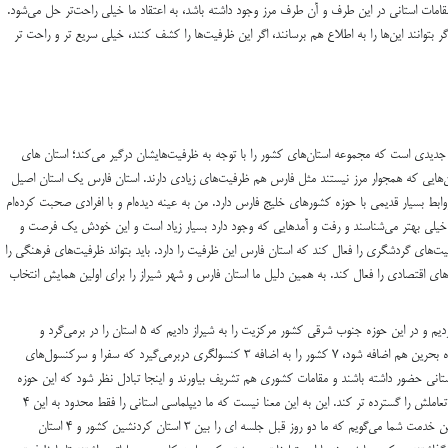
مات استانی در این طرف و آن طرف مرز وجود داشته باشد، به اعتقاد ما خیلی راحت‌تر حل می‌شود.
ر بتوانند این‌ها را به اطلاع هم برسانند، اگر این ظرفیت‌ها را کشف کنند، خیلی سریع تر و راحت تر
دیدی است که مجموعه استان‌های کشور را با توجه به ظرفیت‌هایشان درگیر می‌کند؛ استان های
هایی که همجوار مرز نیستند مثل فارس هم ظرفیت‌های زیادی دارند. استان فارس یک استان اصیل
 روابط بسیار قدیمی با حوزه کشورهای خلیج فارس دارد. من به عینه دیده‌ام و با افرادی صحبت کرده‌ام
را خیلی بهتر می‌شناسند و رفت و آمدهایی که وجود دارد بسیار زیاد است و این خودش یک فرصت و
فیت‌های گردشگری را فعال کند که استان فارس این ظرفیت را دارد. باید بتواند ظرفیت‌های فرهنگی را
‌های اقتصادی را فعال کند. به همین دلیل ما استان فارس و شهر شیراز را برای اولین همایش انتخاب
وی افزود: ما ۴ همایش را در ۴ گوشه کشور طراحی کردیم و در این حوزه جنوب شرقی کشور مرکزیت را به شیراز دادیم که ۵ استان را در برمی‌گرد و
استانداران محترم حضور دارند. ۶ کشور را و اگر در آینده بحرین هم اضافه شود، ۷ کشور را به اضافه ۳ کنسولگری دربرمی‌گیرد که سفرا و سرکنسول‌های
انی حضور داشته باشند و مقامات کشوری هم تشریف بیاورند و اینجا تبادل نظر شود که این حوزه
استانی کشور با کشورهای همجوار خود چگونه میتواند تعاملش را گسترده تر کند. این به این معنا نیست که ما دیپلماسی استانی را فقط محدود به این ۴
همایش کردیم، این روند بصورت مستمر جریان دارد. من خدمت شما می‌گویم که ما دو روز قبل جلسه ای را بین ۳ استان کردنشین کشور و ۴ استان