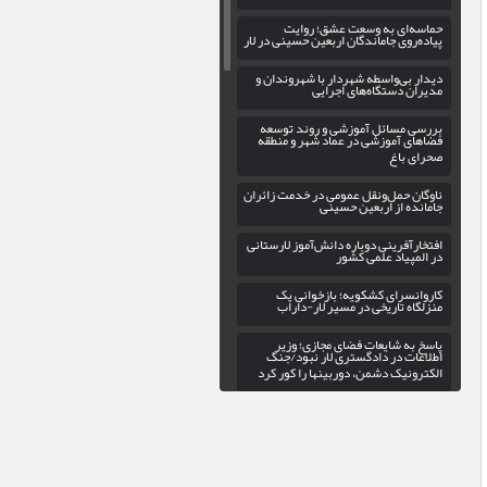
حماسه‌ای به وسعت عشق؛ روایت
پیاده‌روی جاماندگان اربعین حسینی در لار
دیدار بی‌واسطه شهردار با شهروندان و
مدیران دستگاه‌های اجرایی
بررسی مسائل آموزشی و روند توسعه
فضاهای آموزشی در عماد شهر و منطقه
صحرای باغ
ناوگان حمل‌ونقل عمومی در خدمت زائران
جامانده از اربعین حسینی
افتخارآفرینی دوباره دانش‌آموز لارستانی
در المپیاد علمی کشور
کاروانسرای کشکویه؛ بازخوانی یک
منزلگاه تاریخی در مسیر لار-داراب
پاسخ به شایعات فضای مجازی؛ وزیر
اطلاعات در دادگستری لار نبود/جنگ
الکترونیک دشمن، دوربینها را کور کرد
گسترش عدالت فرهنگی در اوز با
راه‌اندازی کتابخانه سیار
بهره‌برداری از فاز سوم پروژه روشنایی
بلوار حاج علی در ورودی شهر خور