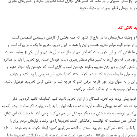
ی یخ شکن مسیری را باز نکند که کشتی‌های تجاری اساسا احتیاجی ندارند و کشتی‌های تجاری
 و به یخ‌های قطور بخوردند و متوقف شوند.
‌ها تلاش کند
ا و وظیفه سفارت‌های ما در خارج از کشور که همه بخشی از کارشان دیپلماسی اقتصادی است،
ز موانع البته موانع تحریم هاست و این را همه ما قبول داریم، تحریم ها یک مانع بزرگ است و
م ها تلاش کند و این کاری است که الان هم در حال انجام آن هستیم و این یکی از وظایف ماست
ود دارد که رفع آن‌ها به تعبیر مقام معظم رهبری دست خودمان است. رفع تحریم را باید در مذاکره
لی خنثی کردن و دور زدن تحریم، وظیفه خودمان است و کاری است که خودمان باید انجام دهیم و
 سفرای ما وظیفه دارند که به شما کمک کنند که راه های غیر تحریمی را پیدا کنید و بتوانیم
من این را به عنوان وزیر امور خارجه عرض کنم که هرچه شما در خنثی کردن تحریم‌ها موفق‌تر باشید،
و به این ترتیب به ما در مذاکره کمک می‌کنید.
 پیش برود، باید تحریم‌کنندگان را از ابزار تحریم ناامید کنیم کمااینکه ناامید کرده‌ایم. فکر
ید شده‌اند که تحریم‌های ظالمانه آن‌ها مردم و دولت ایران را به زانو دربیاورد. اگر مطمئن بودند که به
می‌کنیم، دوماه، سه ماه یا شش ماه دیگر خودشان سر خم می‌کنند و می آیند اما دیدند که این اتفاق
کسانی مثل شماست که توانستند راهگشایی کنند، تحریم‌ها را دور بزنند و نیازهای مردم ایران را
یاز را تامین کنند. نمی‌گویم تحریم‌ها سختی نداشته، نمی‌گویم کمبود ایجاد نکرده، هزینه خودش را دارد،
مردم ایران و به همت بازرگانان و تجار، همه دست به دست همه دادند و نگذاشتند تحریم‌ها ما را