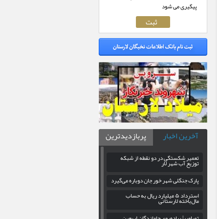
پیگیری می شود
آخرین اخبار
پربازدیدترین
تعمیر شکستگی در دو نقطه از شبکه
توزیع آب شهر لار
پارک جنگلی شهر خور جان دوباره می‌گیرد
استرداد ۵ میلیارد ریال به حساب
مال‌باخته لارستانی
تصاویر| پیاده‌روی جاماندگان اربعین