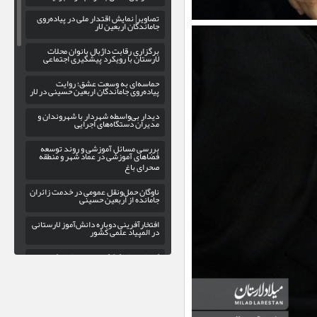
تصاویر| نمایش اقتدار ملی در پیاده‌روی
جاماندگان اربعین لار
برگزاری رقابت داژبال بانوان محلات
لارستان با رویکرد پیشگیری اجتماعی
حماسه‌ای به وسعت عشق؛ روایت
پیاده‌روی جاماندگان اربعین حسینی در لار
دیدار بی‌واسطه شهردار با شهروندان و
مدیران دستگاه‌های اجرایی
بررسی مسائل آموزشی و روند توسعه
فضاهای آموزشی در عماد شهر و منطقه
صحرای باغ
ناوگان حمل‌ونقل عمومی در خدمت زائران
جامانده از اربعین حسینی
افتخارآفرینی دوباره دانش‌آموز لارستانی
در المپیاد علمی کشور
کاروانسرای کشکویه؛ بازخوانی یک
منزلگاه تاریخی در مسیر لار-داراب
پاسخ به شایعات فضای مجازی؛ وزیر
اطلاعات در دادگستری لار نبود/جنگ
الکترونیک دشمن، دوربینها را کور کرد