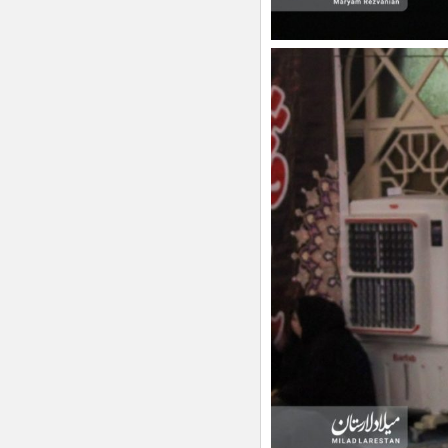
گسترش عدالت فرهنگی در اوز با
راه‌اندازی کتابخانه سیار
بهره‌برداری از فاز سوم پروژه روشنایی
بلوار حاج علی در ورودی شهر خور
پیاده‌روی جاماندگان اربعین حسینی در لار
برگزار می‌شود
رشته‌های گرافیک و تئاتر در هنرستان
دخترانه هنرهای زیبای لار
ساماندهی تابلوهای تبلیغاتی شهر لار
انتقال داروخانه داروهای خاص و
صعب‌العلاج دکتر بیدخ به درمانگاه
هاشمی‌زاده لار
حضور مربی لارستانی در دوره ارتقای
مربیگری سه به دو کشتی آزاد