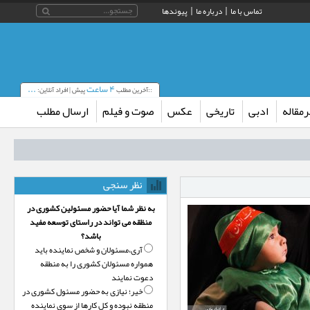
تماس با ما
درباره ما
پیوندها
۴ ساعت
...
::آخرین مطلب
پیش | افراد آنلاین:
مقاله
ادبی
تاریخی
عکس
صوت و فیلم
ارسال مطلب
نظر سنجی
به نظر شما آیا حضور مسئولین کشوری در
منظقه می تواند در راستای توسعه مفید
باشد؟
آری،‌مسئولان و شخص نماینده باید
همواره مسئولان کشوری را به منطقه
دعوت نمایند
خیر؛‌ نیازی به حضور مسئول کشوری در
منطقه نبوده و کل کارها از سوی نماینده