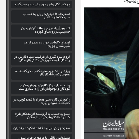
بینیم:
پارک جنگلی شهر خور جان دوباره می‌گیرد
استرداد ۵ میلیارد ریال به حساب
مال‌باخته لارستانی
تصاویر| پیاده‌روی جاماندگان اربعین
حسینی در روستای کورده
اهدای ۲۰ واحد خون به بیماران در
شهرستان جویم
لزوم بهره‌ گیری از ظرفیت سپاه فارس در
راستای توسعه ورزش کشتی لارستان
ویژه‌برنامه «زیر سایه کتاب» در کتابخانه
عمومی گنج شایگان لار
واحد سیار مرکز کانون پرورش فکری
کودکان و نوجوانان اوز راه اندازی شد
«آموزش کاردستی همراه با قصه‌گویی» در
کتابخانه عمومی بیرم
تسویه حساب با فروشندگان همکار طرح
کالابرگ الکترونیکی در لارستان
صعود جوان لاری به قله علم‌کوه مازندران
مسئولین، لااقل با مردم حرف بزنید…