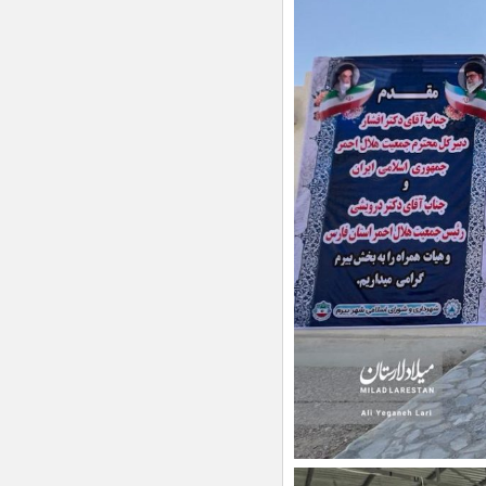
۱۱.۵ کیلومتر از محور جهرم ـ لار زیر بار
ترافیک رفت
ظرفیت‌های فرهنگی و رسانه‌ای لارستان
به رسمیت شناخته شود
استخر شهر قدیم لار؛ از خاطرات کهن تا
افق‌های مبهم برای بازسازی
مشارکت مردم، پشتوانه‌ای ارزشمند برای
پشتیبانی از رزمندگان است
پذیرش بدون آزمون در مقطع کارشناسی
ارشد دانشگاه دولتی لار
تعمیر شکستگی در دو نقطه از شبکه
توزیع آب شهر لار
پارک جنگلی شهر خور جان دوباره می‌گیرد
استرداد ۵ میلیارد ریال به حساب
مال‌باخته لارستانی
تصاویر| پیاده‌روی جاماندگان اربعین
حسینی در روستای کورده