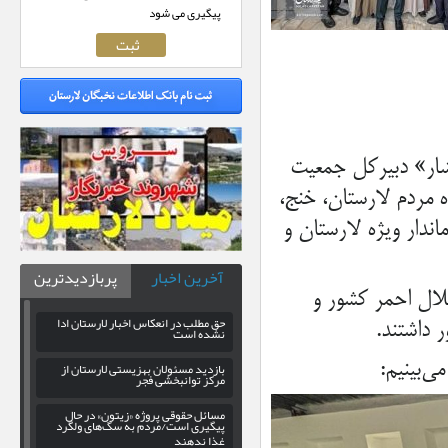
پیگیری می شود
شار» دبیرکل جمعیت
 مردم لارستان، خنج،
دار ویژه لارستان و
آخرین اخبار
پربازدیدترین
لال احمر کشور و
حق مطلب در انعکاس اخبار لارستان ادا
داشتند.
نشده است
ی‌بینیم:
بازدید مسئولان بهزیستی لارستان از
مرکز توانبخشی فجر
مسائل حقوقی پروژه «زیتون» در حال
پیگیری است/مردم به سگ‌های ولگرد
غذا ندهند