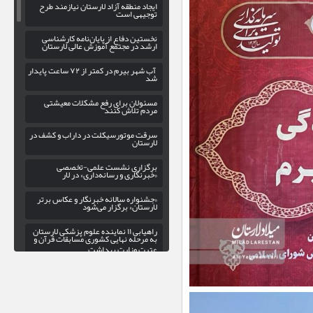
ایجاد منطقه آزاد لارستان نیازمند طرح
توجیهی است
نخستین دفاع از پایان‌نامه کارشناسی
ارشد در مجتمع آموزش عالی لارستان
آب شهر بیرم در کمتر از ۷۲ ساعت پایدار
شد
مسئولان برای رفع مشکلات معیشتی
مردم تلاش کنند
سرقت موتورسیکلت در داراب و کشف در
لارستان
برگزاری نشست علمی-تخصصی
«خبرنگاری و رسانه‌داری» در لار
«جشنواره سالانه خبرنگار و عکاس برتر
لارستان» برگزار می‌شود
راهیابی ۱۱ نماینده علوم پزشکی لارستان
به مرحله نهایی کشوری مسابقات قرآن و
عترت وزارت بهداشت
از کل مسیر ۳۶۰ کیلومتری جهرم-لار-
بندرعباس؛ پیشرفت ۸۶ درصدی در
محدوده فارس و ۷۱ درصدی در محدوده
هرمزگان