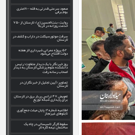
صعود سرعتی قدرتی به قله ۱۸۰۰متری
بوم برفی
روایت «بنت‌الحسین(ع)» لارستان از ۷۵۰
خدمت روزانه در کربلا
سرقت موتورسیکلت در داراب و کشف در
لارستان
۵۲ پروژه عمرانی شهرداری لار هفته
دولت افتتاح می‌شود
روز خبرنگار با یک دیدار متفاوت؛ رئیس
دانشکده علوم پزشکی لارستان به دیدار
اصحاب رسانه رفت
تصاویر/آیین تجلیل از خبرنگاران در
لارستان
تعویض ۴۷ ترانس پربار برق در لارستان
برای پایداری شبکه توزیع
اطلاعیه شماره ۲؛ پایان مهلت جمع‌آوری
تابلوهای غیرمجاز
سقوط کارگر تاسیساتی در چاه یک
ساختمان نیمه کاره لار