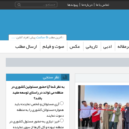
تماس با ما
درباره ما
پیوندها
۵ ساعت
...
::آخرین مطلب
پیش | افراد آنلاین:
مقاله
ادبی
تاریخی
عکس
صوت و فیلم
ارسال مطلب
ند
نظر سنجی
به نظر شما آیا حضور مسئولین کشوری در
منظقه می تواند در راستای توسعه مفید
باشد؟
اصحاب رسانه رفت
آری،‌مسئولان و شخص نماینده باید
همواره مسئولان کشوری را به منطقه
دعوت نمایند
خیر؛‌ نیازی به حضور مسئول کشوری در
منطقه نبوده و کل کارها از سوی نماینده