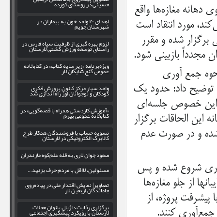
حسینی در روستای کورده
ی دهانه مغازه‌ها واقع
اهدای ۲۰ واحد خون به بیماران در
کند، مورد انتقاد است
شهرستان جویم
 برگزار شده و مقرر
لزوم بهره‌ گیری از ظرفیت سپاه فارس در
راستای توسعه ورزش کشتی لارستان
مجدداً بازبینی شود.
ویژه‌برنامه «زیر سایه کتاب» در کتابخانه
عمومی گنج شایگان لار
حوه جمع آوری
ا توضیح داد: حدود یک
واحد سیار مرکز کانون پرورش فکری
کودکان و نوجوانان اوز راه اندازی شد
ر این خصوص جلسه‌ای
«آموزش کاردستی همراه با قصه‌گویی» در
کتابخانه عمومی بیرم
ه این الحاقات برگزار
تسویه حساب با فروشندگان همکار طرح
شده و در صورت عدم
کالابرگ الکترونیکی در لارستان
صعود جوان لاری به قله علم‌کوه مازندران
اری شروع شده و پس
مسئولین، لااقل با مردم حرف بزنید…
ها از جلو مغازه‌ها
تصاویر| نمایش اقتدار ملی در پیاده‌روی
جاماندگان اربعین لار
 پیشرفت پروژه، از
برگزاری رقابت داژبال بانوان محلات
 جمع‌آوری کنند.
لارستان با رویکرد پیشگیری اجتماعی