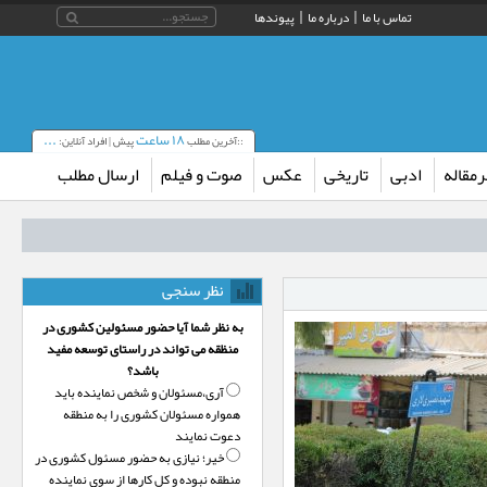
تماس با ما
درباره ما
پیوندها
۱۸ ساعت
...
::آخرین مطلب
پیش | افراد آنلاین:
مقاله
ادبی
تاریخی
عکس
صوت و فیلم
ارسال مطلب
نظر سنجی
به نظر شما آیا حضور مسئولین کشوری در
منظقه می تواند در راستای توسعه مفید
باشد؟
آری،‌مسئولان و شخص نماینده باید
همواره مسئولان کشوری را به منطقه
دعوت نمایند
خیر؛‌ نیازی به حضور مسئول کشوری در
منطقه نبوده و کل کارها از سوی نماینده