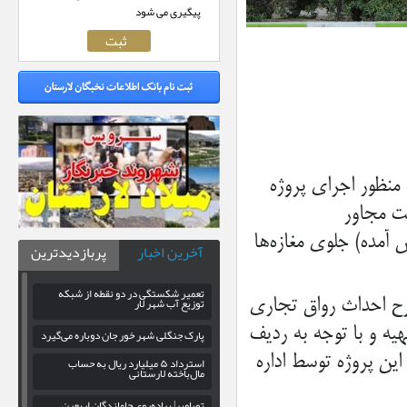
پیگیری می شود
نظور اجرای پروژه
ت مجاور
 آمده) جلوی مغازه‌ها
آخرین اخبار
پربازدیدترین
تعمیر شکستگی در دو نقطه از شبکه
توزیع آب شهر لار
رح احداث رواق تجاری
در میدان شهید نصیری لار، توسط شهرداری در سال ۱۳۹۲ تهیه و با توجه به ردیف
پارک جنگلی شهر خور جان دوباره می‌گیرد
ین پروژه توسط اداره
استرداد ۵ میلیارد ریال به حساب
مال‌باخته لارستانی
تصاویر| پیاده‌روی جاماندگان اربعین