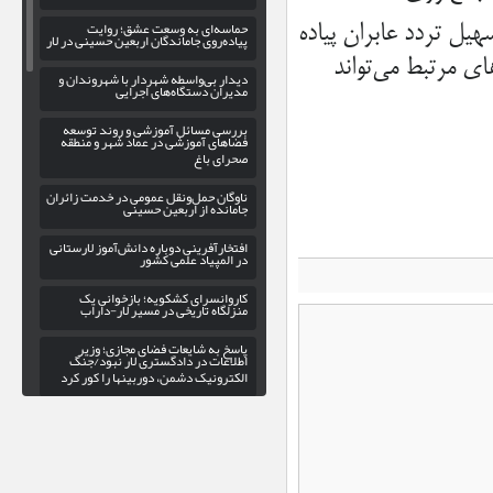
حماسه‌ای به وسعت عشق؛ روایت
یل تردد عابران پیاده
پیاده‌روی جاماندگان اربعین حسینی در لار
ی مرتبط می‌تواند
دیدار بی‌واسطه شهردار با شهروندان و
مدیران دستگاه‌های اجرایی
بررسی مسائل آموزشی و روند توسعه
فضاهای آموزشی در عماد شهر و منطقه
صحرای باغ
ناوگان حمل‌ونقل عمومی در خدمت زائران
جامانده از اربعین حسینی
افتخارآفرینی دوباره دانش‌آموز لارستانی
در المپیاد علمی کشور
کاروانسرای کشکویه؛ بازخوانی یک
منزلگاه تاریخی در مسیر لار-داراب
پاسخ به شایعات فضای مجازی؛ وزیر
اطلاعات در دادگستری لار نبود/جنگ
الکترونیک دشمن، دوربینها را کور کرد
گسترش عدالت فرهنگی در اوز با
راه‌اندازی کتابخانه سیار
بهره‌برداری از فاز سوم پروژه روشنایی
بلوار حاج علی در ورودی شهر خور