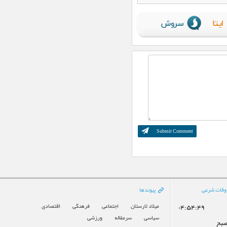
پیاده‌روی جاماندگان اربعین حسینی در لار
برگزار می‌شود
رشته‌های گرافیک و تئاتر در هنرستان
دخترانه هنرهای زیبای لار
ساماندهی تابلوهای تبلیغاتی شهر لار
انتقال داروخانه داروهای خاص و
صعب‌العلاج دکتر بیدخ به درمانگاه
هاشمی‌زاده لار
حضور مربی لارستانی در دوره ارتقای
مربیگری سه به دو کشتی آزاد
ارستان، میزبانِ سمینار تخصصی
«مکمل‌های ورزشی و آنتی‌دوپینگ
پیگیری افزایش تسهیلات حمایتی در
شهرستان اوز
وقات شرعی
پیوندها
میلاد لارستان
اجتماعی
فرهنگی
اقتصادی
۰۴:۵۴:۴۹
سیاسی
سرمقاله
ورزشی
صبح