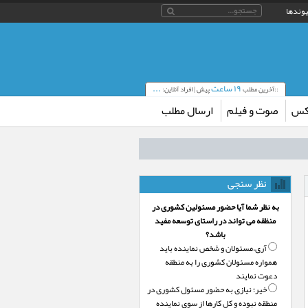
یوندها
۱۹ ساعت
...
::آخرین مطلب
پیش | افراد آنلاین:
کس
صوت و فیلم
ارسال مطلب
نظر سنجی
به نظر شما آیا حضور مسئولین کشوری در
منظقه می تواند در راستای توسعه مفید
باشد؟
آری،‌مسئولان و شخص نماینده باید
همواره مسئولان کشوری را به منطقه
دعوت نمایند
خیر؛‌ نیازی به حضور مسئول کشوری در
منطقه نبوده و کل کارها از سوی نماینده