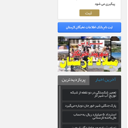
پیگیری می شود
آخرین اخبار
پربازدیدترین
تعمیر شکستگی در دو نقطه از شبکه
توزیع آب شهر لار
پارک جنگلی شهر خور جان دوباره می‌گیرد
استرداد ۵ میلیارد ریال به حساب
مال‌باخته لارستانی
تصاویر| پیاده‌روی جاماندگان اربعین