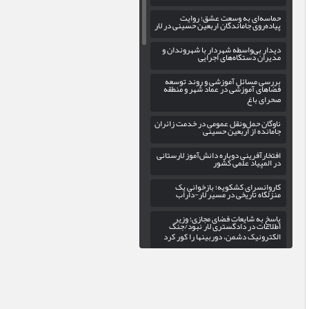
حماسه‌ای به وسعت عشق؛ روایت
پیاده‌روی جاماندگان اربعین حسینی در لار
دیدار بی‌واسطه شهردار با شهروندان و
مدیران دستگاه‌های اجرایی
بررسی مسائل آموزشی و روند توسعه
فضاهای آموزشی در عماد شهر و منطقه
صحرای باغ
ناوگان حمل‌ونقل عمومی در خدمت زائران
جامانده از اربعین حسینی
افتخارآفرینی دوباره دانش‌آموز لارستانی
در المپیاد علمی کشور
کاروانسرای کشکویه؛ بازخوانی یک
منزلگاه تاریخی در مسیر لار-داراب
پاسخ به شایعات فضای مجازی؛ وزیر
اطلاعات در دادگستری لار نبود/جنگ
الکترونیک دشمن، دوربینها را کور کرد
گسترش عدالت فرهنگی در اوز با
راه‌اندازی کتابخانه سیار
بهره‌برداری از فاز سوم پروژه روشنایی
بلوار حاج علی در ورودی شهر خور