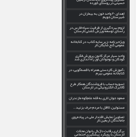
حسینی در روستای کورده
اهدای ۲۰ واحد خون به بیماران در
شهرستان جویم
لزوم بهره‌ گیری از ظرفیت سپاه فارس در
راستای توسعه ورزش کشتی لارستان
ویژه‌برنامه «زیر سایه کتاب» در کتابخانه
عمومی گنج شایگان لار
واحد سیار مرکز کانون پرورش فکری
کودکان و نوجوانان اوز راه اندازی شد
«آموزش کاردستی همراه با قصه‌گویی» در
کتابخانه عمومی بیرم
تسویه حساب با فروشندگان همکار طرح
کالابرگ الکترونیکی در لارستان
صعود جوان لاری به قله علم‌کوه مازندران
مسئولین، لااقل با مردم حرف بزنید…
تصاویر| نمایش اقتدار ملی در پیاده‌روی
جاماندگان اربعین لار
برگزاری رقابت داژبال بانوان محلات
لارستان با رویکرد پیشگیری اجتماعی