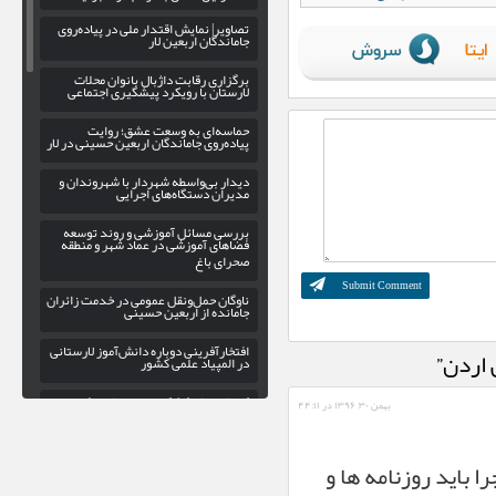
تصاویر| نمایش اقتدار ملی در پیاده‌روی
جاماندگان اربعین لار
برگزاری رقابت داژبال بانوان محلات
لارستان با رویکرد پیشگیری اجتماعی
حماسه‌ای به وسعت عشق؛ روایت
پیاده‌روی جاماندگان اربعین حسینی در لار
دیدار بی‌واسطه شهردار با شهروندان و
مدیران دستگاه‌های اجرایی
بررسی مسائل آموزشی و روند توسعه
فضاهای آموزشی در عماد شهر و منطقه
صحرای باغ
ناوگان حمل‌ونقل عمومی در خدمت زائران
جامانده از اربعین حسینی
افتخارآفرینی دوباره دانش‌آموز لارستانی
در المپیاد علمی کشور
کاروانسرای کشکویه؛ بازخوانی یک
بهمن ۳۰, ۱۳۹۶ در ۴۴:۱۱
منزلگاه تاریخی در مسیر لار-داراب
پاسخ به شایعات فضای مجازی؛ وزیر
اطلاعات در دادگستری لار نبود/جنگ
 باید روزنامه ها و
الکترونیک دشمن، دوربینها را کور کرد