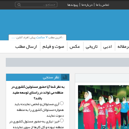
تماس با ما
درباره ما
پیوندها
۷ ساعت
...
::آخرین مطلب
پیش | افراد آنلاین:
مقاله
ادبی
تاریخی
عکس
صوت و فیلم
ارسال مطلب
نظر سنجی
به نظر شما آیا حضور مسئولین کشوری در
منظقه می تواند در راستای توسعه مفید
باشد؟
آری،‌مسئولان و شخص نماینده باید
همواره مسئولان کشوری را به منطقه
دعوت نمایند
خیر؛‌ نیازی به حضور مسئول کشوری در
منطقه نبوده و کل کارها از سوی نماینده