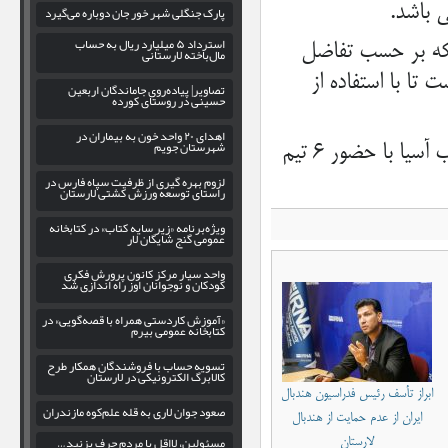
 باشد.
پارک جنگلی شهر خور جان دوباره می‌گیرد
استرداد ۵ میلیارد ریال به حساب
 که بر حسب تفاضل
مال‌باخته لارستانی
تا با استفاده از
تصاویر| پیاده‌روی جاماندگان اربعین
حسینی در روستای کورده
اهدای ۲۰ واحد خون به بیماران در
شهرستان جویم
به گزارش میلاد لارستان، دومین دوره مسابقات هندبال بانوان غرب آسیا با حضور ۶ تیم
لزوم بهره‌ گیری از ظرفیت سپاه فارس در
راستای توسعه ورزش کشتی لارستان
ویژه‌برنامه «زیر سایه کتاب» در کتابخانه
عمومی گنج شایگان لار
واحد سیار مرکز کانون پرورش فکری
کودکان و نوجوانان اوز راه اندازی شد
«آموزش کاردستی همراه با قصه‌گویی» در
کتابخانه عمومی بیرم
تسویه حساب با فروشندگان همکار طرح
کالابرگ الکترونیکی در لارستان
ابراز تأسف رئیس فدراسیون هندبال
صعود جوان لاری به قله علم‌کوه مازندران
ایران از عدم حمایت از هندبال
مسئولین، لااقل با مردم حرف بزنید…
لارستان