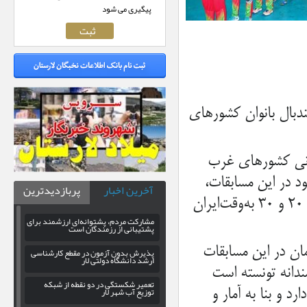
پیگیری می شود
دبال بانوان کشورهای
مانی کشورهای غرب
د در این مسابقات،
آخرین اخبار
پربازدیدترین
عصر امروز ۳۰ بهمن‌ماه ۹۶ از ساعت ۱۹ به وقت اردن و از ساعت ۲۰ و ۳۰ به‌وقت‌ایران
مشارکت مردم، پشتوانه‌ای ارزشمند برای
پشتیبانی از رزمندگان است
ان در این مسابقات
پذیرش بدون آزمون در مقطع کارشناسی
ارشد دانشگاه دولتی لار
ندانه تونسته است
تعمیر شکستگی در دو نقطه از شبکه
توزیع آب شهر لار
د و بنا به آمار و