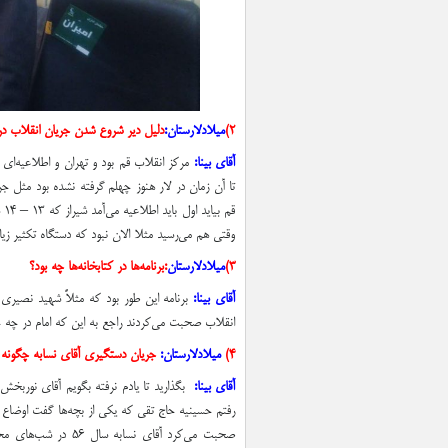
۲)‌
میلادلارستان:‌
دليل دير شروع شدن جريان انقلاب در 
آقای بینا:‌
مركز انقلاب قم بود و تهران و اطلاعيه‌اي
تا آن زمان در لار هنوز چهلم گرفته نشده بود مثل جري
وقتي هم مي‌رسيد مثلا الان نبود كه دستگاه تكثير زي
۳)
میلادلارستان
:‌
برنامه‌ها در كتابخانه‌ها چه بود؟
آقای بینا:‌
برنامه اين طور بود كه مثلاً شهيد نصيري
انقلاب صحبت مي‌كردند راجع به اين كه امام در چه ح
۴)
میلادلارستان:‌
جریان دستگیری آقای نسابه چگونه 
آقای بینا:‌
بگذارید تا یادم نرفته بگویم آقای نوربخش 
رفتم حسينيه حاج تقي كه يكي از بچه‌ها گفت اوضاع پسه
صحبت مي‌كرد آقاي ن