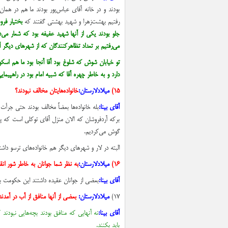
بودند و در خانه آقاي عباس‌پور بودند ما هم در همان
رفتيم بهشت‌زهرا و شهيد بهشتي گفتند كه
بختيار فرود
جلو بودند يكي از آنها شهيد عفيفه بود كه شعار مي‌دا
مي‌رفتيم بر تعداد تظاهركنندگان كه از شهرهاي ديگر آم
تو خيابان شوش كه شلوغ بود آقا آنجا بود ما هم اسكورت
دارد و به خاطر چهره آقا كه شبيه امام بود در راهپيما
۱۵)
میلادلارستان:
خانواده‌هايتان مخالف نبودند؟
آقای بینا:‌
بله خانواده‌ها بعضاً مخالف بودند حتي جرأت
گوش مي‌كرديم.
البته در لار و شهرهاي ديگر هم خانواده‌هاي ترسو داشتي
۱۶)
میلادلارستان:
به نظر شما جوانان به خاطر شور انق
آقای بینا:‌
بعضي از جوانان عقيده داشتند اين حكومت به
۱۷)
میلادلارستان:
بعضي از آنها منافق از آب در ‌آمدند
آقای بینا:‌
نه آنهايي كه منافق بودند بچه‌هايي نبودند 
بايد بكنند.