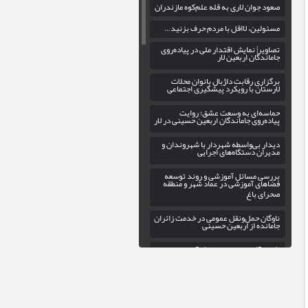
صعود جوان لاری به قله علم‌کوه مازندران
مسئولین، لااقل با مردم حرف بزنید…
تصاویر| نمایش اقتدار ملی در پیاده‌روی
جاماندگان اربعین لار
برگزاری رقابت داژبال بانوان محلات
لارستان با رویکرد پیشگیری اجتماعی
حماسه‌ای به وسعت عشق؛ روایت
پیاده‌روی جاماندگان اربعین حسینی در لار
دیدار بی‌واسطه شهردار با شهروندان و
مدیران دستگاه‌های اجرایی
بررسی مسائل آموزشی و روند توسعه
فضاهای آموزشی در عماد شهر و منطقه
صحرای باغ
ناوگان حمل‌ونقل عمومی در خدمت زائران
جامانده از اربعین حسینی
افتخارآفرینی دوباره دانش‌آموز لارستانی
در المپیاد علمی کشور
کاروانسرای کشکویه؛ بازخوانی یک
منزلگاه تاریخی در مسیر لار-داراب