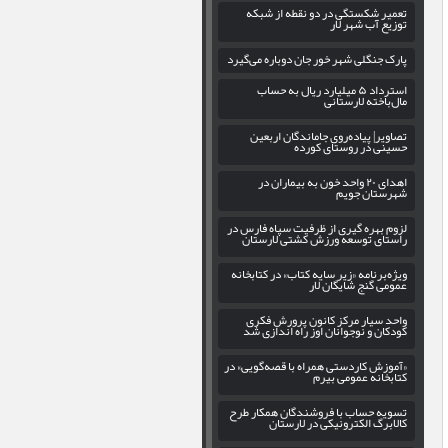
تعمیر شکستگی در دو نقطه از شبکه
توزیع آب شهر لار
پارک جنگلی شهر خور جان دوباره می‌گیرد
استرداد ۵ میلیارد ریال به حساب
مال‌باخته لارستانی
تصاویر| پیاده‌روی جاماندگان اربعین
حسینی در روستای کورده
اهدای ۲۰ واحد خون به بیماران در
شهرستان جویم
لزوم بهره‌ گیری از ظرفیت سپاه فارس در
راستای توسعه ورزش کشتی لارستان
ویژه‌برنامه «زیر سایه کتاب» در کتابخانه
عمومی گنج شایگان لار
واحد سیار مرکز کانون پرورش فکری
کودکان و نوجوانان اوز راه اندازی شد
«آموزش کاردستی همراه با قصه‌گویی» در
کتابخانه عمومی بیرم
تسویه حساب با فروشندگان همکار طرح
کالابرگ الکترونیکی در لارستان