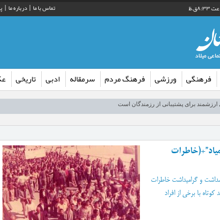
تماس با ما
درباره ما
پ
فرهنگی
ورزشی
فرهنگ مردم
سرمقاله
ادبی
تاریخی
ع
اطرات کهن تا افق‌های مبهم برای بازسازی
ارزشمند برای پشتیبانی از رزمندگان است
ع کارشناسی ارشد دانشگاه دولتی لار
 از شبکه توزیع آب شهر لار
دوباره می‌گیرد
 مياد”+(خاطرات
گان اربعین حسینی در روستای کورده
اسداشت و گرامیداشت خاطرات
وتاه با برخی از افراد
یت سپاه فارس در راستای توسعه ورزش کشتی لارستان
ب» در کتابخانه عمومی گنج شایگان لار