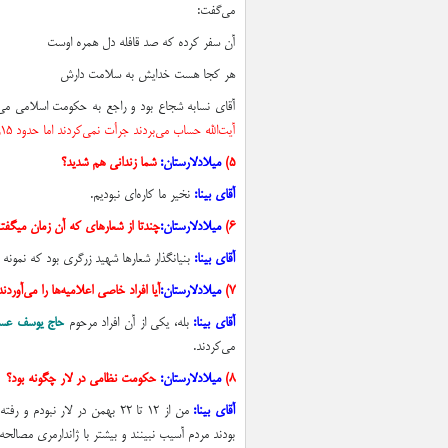
مي‌گفت:
آن سفر كرده كه صد قافله دل همره اوست
هر كجا هست خدايش به سلامت دارش
آقاي نسابه شجاع بود و راجع به حكومت اسلامي م
آيت‌الله حساب مي‌بردند جرأت نمي‌كردند اما حدود ۱۵روزي آقاي نسابه را بردند.
۵)
میلادلارستان:‌
شما زنداني هم شديد؟
آقای بینا:‌
نخير ما كاره‌اي نبوديم.
۶)
میلادلارستان:‌
چندتا از شعارهاي كه آن زمان ميگفتند
آقای بینا:‌
بنيانگذار شعارها شهيد زرگري بود كه نمونه 
۷
)
میلادلارستان:‌
آيا افراد خاصي اعلاميه‌ها را مي‌آوردند
آقای بینا:‌
بله، يكي از آن افراد مرحوم
حاج يوسف عسكري
مي‌كردند.
۸)
میلادلارستان:
حكومت نظامي در لار چگونه بود؟
آقای بینا:‌
من از ۱۲ تا ۲۲ بهمن در لار نب
بودند مردم آسيب نبينند و بيشتر با ژاندارمري مصالحه