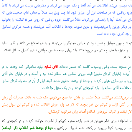
انه مهدي مي‌شد اطلاعات مي‌آمد آنجا و يك جوري مي‌كردند و دفترهايي درست مي‌كردند با كاغذ
زوه رياضي كه در صفحات اول آن چيزي نبود اما چند ورق بعد مثلاً پيام‌هاي امام، صحبت‌هايي كه
امام كرده بود نوشته شده بود و بچه‌هايي كه از دبيرستان مي‌آمدند آنها را راهنمايي مي‌كردند مثلاً مي‌گفتند جزوه رياضي كه روي ميز ۵ گذاشته را بخوانيد
اي بار ديگر جريان را مي‌فهميدند و بدين صورت بچه‌ها با انقلاب آشنا مي‌شدند و هسته مركزي تشكيل
ي چه كاري انجام داده است.
دند و چون موبايل و تلفن نبود در خيابان همديگر را مي‌ديدند و به هم اطلاع مي‌دادند و آقاي نسابه
لاب و مبارزه با ظلم و ستم هم مي‌پرداختند يا شبهاي جمعه ضمن خواندن دعاي كميل مسائل انقلاب
 شدند.
ِ مسجد بسته، وقتي پرسيدند گفتند كه دستور داده‌اند
اقاي نسابه
نبايد سخنراني كند بچه‌ها به در
ون آوردند (خیابان گردان سابق) البته نيروي نظامي هم مطلع شده بود و آمدند و در خيابان جلو آقاي
ويد و تيراندازي هوايي كردند و چندتا از بچه‌ها متفرق شدند البته قبل از آن در سه راه گردان سابق
. خلاصه آقاي نسابه را وارد كوچه‌اي كردند و در يك منزل جا دادند.
د برمي‌گشتند مي‌گفتند مثلاً امشب در فلان جا جمع مي‌شويم. يك شب به بانك صادرات آن زمان
 را آتش نزنند و كم‌كم اين خبر پيچيد كه لار هم وارد جريان انقلاب شده و كم‌كم اين سوال پيش
لار نباشد و كم‌كم نيروهاي كماندو آمدند براي سركوب كردنشان.
امامزاده براي شام غريبان در شب يازده محرم كم‌كم از امامزاده حركت كردند و در كوچه‌اي كه
كس مي‌پرسيد كجا مي‌رويد مي‌گفتند شام غريبان مي‌كنيم و
دوتا از بچه‌ها شعر انقلاب (فی البداهه)