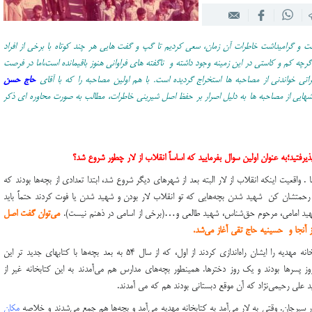
ت و گرامیداشت خاطرات آن زمان،‌ سعی کردیم تا گپ و گفت هایی هر چند کوتاه با برخی از افراد
اگرچه کم و کاستی در این زمینه وجود داشته و ناگفته های فراوانی هنوز باقیمانده است،‌اما در فرصت
 خواندنی از مصاحبه ها استخراج گردیده است. با هم اولین مصاحبه را که با آقای
حاج حسن
بخشهایی از مصاحبه ها به دلیل اصرار بر حفظ اصل شیرینی خاطرات،‌ مطالب به صورت محاوره ای ذکر
تید‌؛‌به عنوان اولین سوال بفرمایید که اساساً‌ انقلاب از لار چطور شروع شد؟
 واقعیت اینکه انقلاب از لار البته بعد از شهرهاي ديگر شروع شد،‌ ابتدا تعدادي از بچه‌ها بودند که
 رحمتشان كن شهيد شدن بچه‌هايي كه تو انقلاب لار بودن و شهيد شدن يا فوت كردند حتماً بايد
شهيد امامي، مرحوم حق‌شناس، شهيد طالعي و…(برخی از اسامی در ذهنم نیست).
مي‌توان گفت اصل
از آنجا و حسينيه حاج تقي آغاز مي‌شد.
البته يادي بايد بكنيم از حاج مهدي رحيمي‌نژاد كتابخانه مهديه را ايشان راه‌اندازي كردند از اول، كه از سال ۵۴ به بعد بچه‌ها با کتابهای جدید تر این
وز پسرها بودند و يك روز دخترها. همينطور بچه‌هاي مدارس هم مي‌آمدند به اين كتابخانه غير از
د علي رحيمي‌نژاد كه آن موقع دبستاني بودند هم که می آمدند.
يرجان. وقتي به لار مي‌آمد به كتابخانه مهديه مي‌آمد و بچه‌ها هم جمع مي‌شدند و خلاصه
مكان