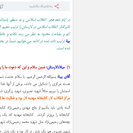
در ایام دهه فجر انقلاب اسلامی و به منظور پاسداش
تاثیرگذار انقلاب اسلامی در لارستان را ترتیب دهیم. 
کم و بضاعت محدود به نظر می رسد نکات و خاطراتی
بینا
ترتیب داده شده در ادامه می خوانیم. ضمناً‌ در 
شده است.
۱)
میلادلارستان:
ضمن سلام و این که دعوت ما را پذیرف
آقای بینا:‌
بسم‌الله الرحمن الرحيم. با سلام خدمت شما .
هسته مرکزی را تشکیل می دادند،‌ برخی از آنها خدا
اسمشان را ببريم مثلاً شهيد نصيري، شهيد زرگري، 
مركز انقلاب لار كتابخانه مهديه لار بود و فعالیت ها 
کتابخانه را بروزتر کردند. كتابخانه مهديه كه يك ر
بچه‌هاي رحيمي‌نژاد مثل شهيد محمد رحيمي‌نژاد، شهي
شهيد نصيري هم يك پایش در لار بود و يك پایش در س