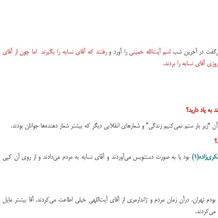
ي‌گفت در آخرين شب
اسم آيت‌الله خميني
را آورد و
رفتند كه آقاي نسابه را بگيرند اما چون از آقاي
 به ياد داريد؟
آن “زير بار ستم نمي‌كنيم زندگي” و شعارهاي انقلابي ديگر كه بيشتر شعار دهنده‌ها جوانان بودند.
؟
‌زاده(۱)
بود يا به صورت دستنويس مي‌آوردند و آقاي نسابه به مردم مي‌دادند و از روي آن كپي
ودم و رفته بودم تهران. درآن زمان مردم و ژاندارمري از آقاي آيت‌اللهی خيلي اطاعت مي‌كردند. آقا بيشتر مايل
 مي‌كردند.