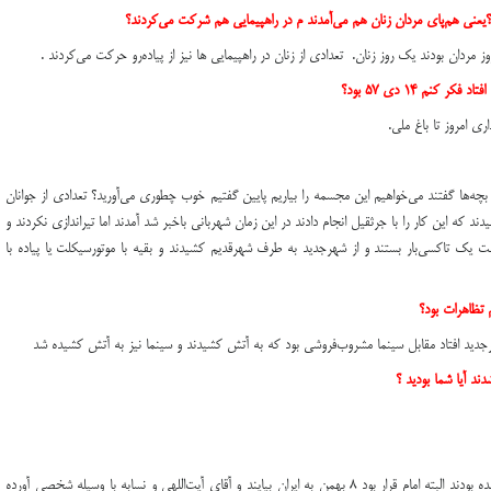
؟يعني هم‌پاي مردان زنان هم مي‌‌آمدند م در راهپيمايي هم شركت مي‌كردند؟
 مردان بودند يك روز زنان. تعدادي از زنان در راهپیمایی ها نیز از پياده‌رو حركت مي‌كردند .
 كنم ۱۴ دي ۵۷ بود؟
ي امروز تا باغ ملي.
بچه‌ها گفتند مي‌خواهيم اين مجسمه را بياريم پايين گفتيم خوب چطوري مي‌آوريد؟ تعدادي از جوانان
ند كه اين كار را با جرثقيل انجام دادند در اين زمان شهرباني باخبر شد آمدند اما تيراندازي نكردند و
شت يك تاكسي‌بار بستند و از شهرجديد به طرف شهرقديم كشيدند و بقيه با موتورسيكلت يا پياده با
 تظاهرات بود؟
هرجديد افتاد مقابل سينما مشروب‌فروشي بود كه به آتش كشيدند و سينما نيز به آتش كشيده شد
دند آيا شما بوديد ؟
در آن زمان بچه‌هاي لاري با دو اتوبوس آمده بودند البته امام قرار بود ۸ بهمن به ايران بيايند و آقاي آيت‌اللهي و نسابه با وسيله شخصي آورده