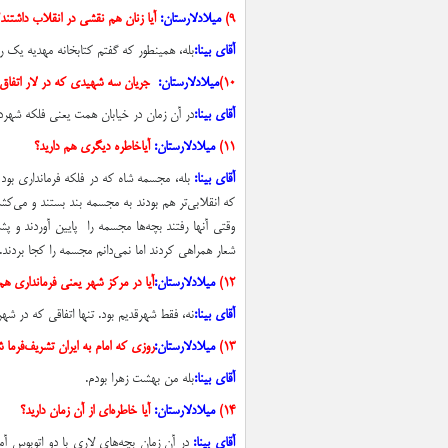
۹)
میلادلارستان:
آيا زنان هم نقشي در انقلاب داشتند
آقای بینا:‌
بله، همينطور كه گفتم كتابخانه مهديه يك روز
۱۰)
میلادلارستان:
جريان سه شهيدي كه در لار اتفاق افتاد فكر
آقای بینا:‌
در آن زمان در خيابان همت يعني فلكه شهردار
۱۱)
میلادلارستان:
آیا
خاطره ديگري هم داريد؟
آقای بینا:‌
بله، مجسمه شاه كه در فلكه فرمانداري بود 
كه انقلابي‌تر هم بودند به مجسمه بند بستند و مي‌كشيد
وقتي آنها رفتند بچه‌ها مجسمه را پايين آوردند و پ
شعار همراهي ‌كردند اما نمي‌دانم مجسمه را كجا بردند.
۱۲)
میلادلارستان:
آيا در مركز شهر يعني فرمانداري هم
آقای بینا:‌
نه، فقط شهرقديم بود. تنها اتفاقي كه در ش
۱۳)
میلادلارستان:
روزي كه امام به ايران تشريف‌فرما ش
آقای بینا:‌
بله من بهشت زهرا بودم.
۱۴)
میلادلارستان:
آيا خاطره‌اي از آن زمان داريد؟
آقای بینا:‌