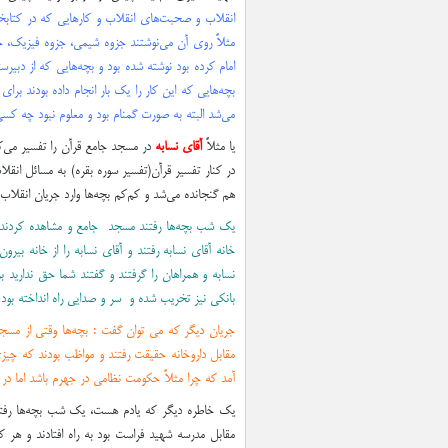
انقلاب و صحبت‌هاي انقلاب و كارهايي كه در كتابخ
مثلاً روي آن مي‌نوشتند جزوه شيمي، جزوه فيزيك، ج
بچه‌هايي كه اين كار را يك بار انجام داده بودند بر
مي‌شد البته به صورت گمنام بود و معلوم نبود چه كس
يا مثلاً
آقاي نسابه
در مسجد جامع قرآن را تفسير مي‌كر
در كنار تفسير قرآن(تفسیر سوره بقره) به مسائل انق
هم گنجانده مي‌شد و كم‌كم بچه‌ها وارد جريان انقلاب
يك شب بچه‌ها رفتند مسجد جامع و مشاهده كردند در
خانه آقاي نسابه رفتند و آقاي نسابه را از خانه بير
نسابه و همراهان را گرفتند و گفتند شما حق نداريد بر
بانکی نیز تخریب شده و سر و صدايي راه انداخته بود 
جریان دیگر که می توان گفت : بچه‌ها وقتي از مسج
مقابل داروخانه حقيقت رفتند و مواظب بودند كه چيزي
آمد كه چرا مثلاً حكومت نظامي در جهرم باشد اما در 
يك خاطره ديگر كه يادم هست، يك شب بچه‌ها رفتند 
مقابل مدرسه شهيد فراست بود به راه افتادند و هر 