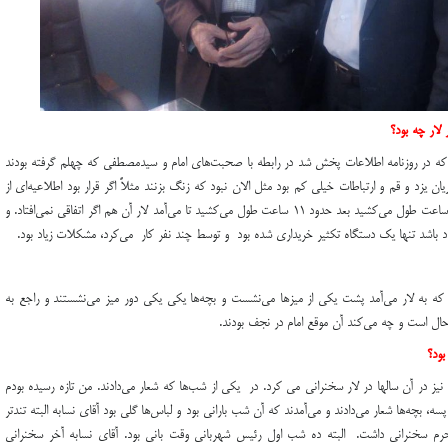
لار چه بود؟
 كه در روزنامه اطلاعات پخش شد در رابطه با صحبت‌هاي امام و سيدمصطفي كه چهلم گرفته بودند
ان يزد و قم و ارتباطات خيلي كم بود مثل الان نبود كه زنگ بزنند مثلاً اگر قرار بود اطلاعيه‌اي از
قم بيايد اول بايد اطلاعيه مي‌آمد شيراز كه ۱۳ – ۱۴ ساعت طول مي‌كشيد بعد حدود ۱۱ ساعت طول مي‌كشيد تا مي‌آمد لار آن هم اگر اتفاقي نمي‌افتاد. و
اد باشد تنها يك دستگاه تكثير خريداري شده بود و توسط چند نفر كار مي‌كرد، مشكلات زياد بود.
 كه به لار مي‌آمد پشت يكي از ميزها مي‌نشست و بچه‌ها يكي يكي دور ميز مي‌نشستند و راجع به
ال است و چه مي‌كند آن موقع امام در نجف بودند.
بود؟
نیز در آن سالها در لار سخنرانی می کرد. در يكي از شب‌ها كه شعار مي‌دادند. من تازه رسيده بودم
، بچه‌ها شعار مي‌دادند و مي‌آمدند كه آن شب باراني بود و لباس‌ها گلي بود آقاي نسابه البته تندتر
سابه سال ۵۶ در شب‌هاي محرم سخنراني داشت. البته ده شب اول رئيس شهرباني وقت باني بود. آقاي نسابه آخر سخنراني