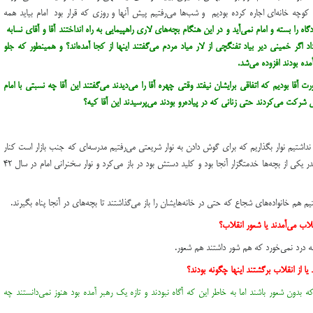
 كوچه خانه‌اي اجاره كرده بوديم و شب‌ها مي‌رفتيم پيش آنها و روزي كه قرار بود امام بيايد همه
گاه را بسته و امام نمي‌آيد و در اين هنگام بچه‌هاي لاري راهپيمايي به راه انداختند آقا و آقاي نسابه
د اگر خميني دير بياد تفنگچي از لار مياد مردم مي‌گفتند اينها از كجا آمده‌اند؟ و همينطور كه جلو
ده بودند افزوده مي‌شد.
 آقا بوديم كه اتفاقي برايشان نيفتد وقتي چهره آقا را مي‌ديدند مي‌گفتند اين آقا چه نسبتي با امام
يي شركت مي‌كردند حتي زناني كه در پياده‌رو بودند مي‌پرسيدند اين آقا كيه؟
 نداشتيم نوار بگذاريم كه براي گوش دادن به نوار شريعتي مي‌رفتيم مدرسه‌اي كه جنب بازار است كنار
بركه آرد‌فروشان كه الان منزل آقاي توكلي است كه پدر يكي از بچه‌ها خدمتگزار آنجا بود و كليد دستش بود در باز مي‌كرد و نوار سخنراني امام در سال ۴۲
م هم خانواده‌هاي شجاع كه حتي در خانه‌هايشان را باز مي‌‌گذاشتند تا بچه‌هاي در آنجا پناه بگيرند.
لاب مي‌آمدند يا شعور انقلاب؟
 درد نمي‌خورد كه هم شور داشتند هم شعور.
 يا از انقلاب بر‌گشتند اينها چگونه بودند؟
كه بدون شعور باشند اما به خاطر اين كه آگاه نبودند و تازه يك رهبر آمده بود هنوز نمي‌دانستند چه