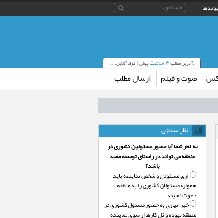
یوندها
۴ ساعت
...
::آخرین مطلب
پیش | افراد آنلاین:
کس
صوت و فیلم
ارسال مطلب
نظر سنجی
به نظر شما آیا حضور مسئولین کشوری در
منظقه می تواند در راستای توسعه مفید
باشد؟
آری،‌مسئولان و شخص نماینده باید
همواره مسئولان کشوری را به منطقه
دعوت نمایند
خیر؛‌ نیازی به حضور مسئول کشوری در
منطقه نبوده و کل کارها از سوی نماینده