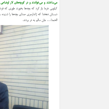
مي‌ساختند و مي‌خواندند و در كوچه‌هاي لار اوضاعي ب
كيلويي خرما باز كرد كه بچه‌ها بخورند طوري كه فرد
دبستان دهخدا كه ژاندارمري صداي بچه‌ها را شنيده ب
الحمدا… جان سالم به در بردند.