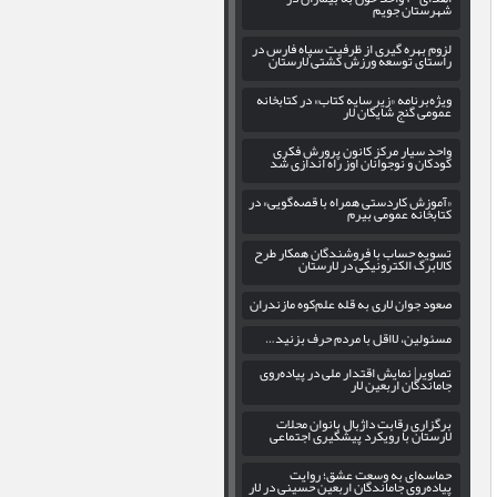
شهرستان جویم
لزوم بهره‌ گیری از ظرفیت سپاه فارس در
راستای توسعه ورزش کشتی لارستان
ویژه‌برنامه «زیر سایه کتاب» در کتابخانه
عمومی گنج شایگان لار
واحد سیار مرکز کانون پرورش فکری
کودکان و نوجوانان اوز راه اندازی شد
«آموزش کاردستی همراه با قصه‌گویی» در
کتابخانه عمومی بیرم
تسویه حساب با فروشندگان همکار طرح
کالابرگ الکترونیکی در لارستان
صعود جوان لاری به قله علم‌کوه مازندران
مسئولین، لااقل با مردم حرف بزنید…
تصاویر| نمایش اقتدار ملی در پیاده‌روی
جاماندگان اربعین لار
برگزاری رقابت داژبال بانوان محلات
لارستان با رویکرد پیشگیری اجتماعی
حماسه‌ای به وسعت عشق؛ روایت
پیاده‌روی جاماندگان اربعین حسینی در لار