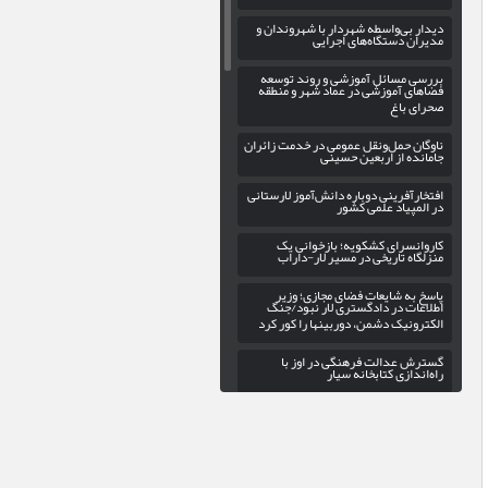
دیدار بی‌واسطه شهردار با شهروندان و
مدیران دستگاه‌های اجرایی
بررسی مسائل آموزشی و روند توسعه
فضاهای آموزشی در عماد شهر و منطقه
صحرای باغ
ناوگان حمل‌ونقل عمومی در خدمت زائران
جامانده از اربعین حسینی
افتخارآفرینی دوباره دانش‌آموز لارستانی
در المپیاد علمی کشور
کاروانسرای کشکویه؛ بازخوانی یک
منزلگاه تاریخی در مسیر لار-داراب
پاسخ به شایعات فضای مجازی؛ وزیر
اطلاعات در دادگستری لار نبود/جنگ
الکترونیک دشمن، دوربینها را کور کرد
گسترش عدالت فرهنگی در اوز با
راه‌اندازی کتابخانه سیار
بهره‌برداری از فاز سوم پروژه روشنایی
بلوار حاج علی در ورودی شهر خور
پیاده‌روی جاماندگان اربعین حسینی در لار
برگزار می‌شود