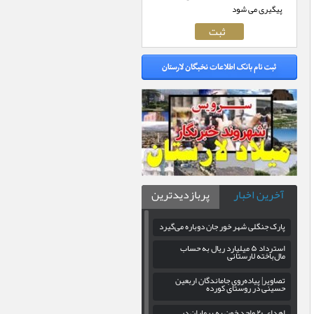
پیگیری می شود
آخرین اخبار
پربازدیدترین
پارک جنگلی شهر خور جان دوباره می‌گیرد
استرداد ۵ میلیارد ریال به حساب
مال‌باخته لارستانی
تصاویر| پیاده‌روی جاماندگان اربعین
حسینی در روستای کورده
اهدای ۲۰ واحد خون به بیماران در