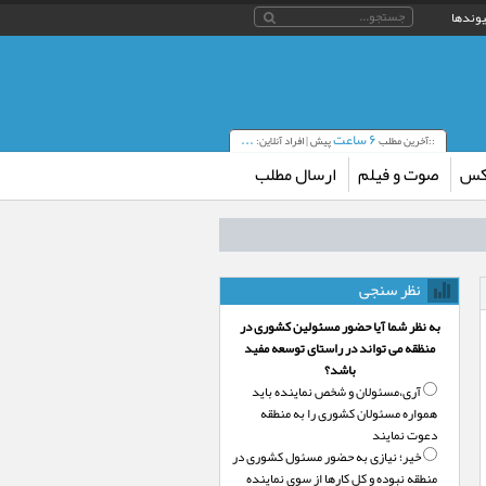
یوندها
۶ ساعت
...
::آخرین مطلب
پیش | افراد آنلاین:
کس
صوت و فیلم
ارسال مطلب
نظر سنجی
به نظر شما آیا حضور مسئولین کشوری در
منظقه می تواند در راستای توسعه مفید
باشد؟
آری،‌مسئولان و شخص نماینده باید
همواره مسئولان کشوری را به منطقه
دعوت نمایند
خیر؛‌ نیازی به حضور مسئول کشوری در
منطقه نبوده و کل کارها از سوی نماینده