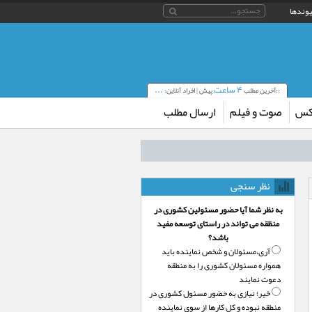
یوندها
۴ ساعت
...
::آخرین مطلب
پیش | افراد آنلاین:
کس
صوت و فیلم
ارسال مطلب
نظر سنجی
به نظر شما آیا حضور مسئولین کشوری در
منظقه می تواند در راستای توسعه مفید
باشد؟
آری،‌مسئولان و شخص نماینده باید
همواره مسئولان کشوری را به منطقه
دعوت نمایند
خیر؛‌ نیازی به حضور مسئول کشوری در
منطقه نبوده و کل کارها از سوی نماینده