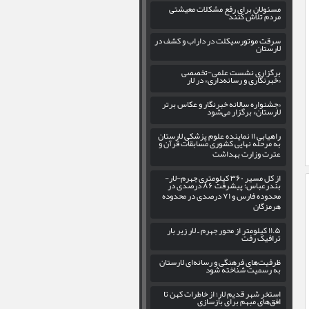
مسئولان برای رفع مشکلات معیشتی
مردم تلاش کنند
سرقت موتورسیکلت در داراب و کشف در
لارستان
برگزاری نشست علمی-تخصصی
«خبرنگاری و رسانه‌داری» در لار
«جشنواره سالانه خبرنگار و عکاس برتر
لارستان» برگزار می‌شود
راهیابی ۱۱ نماینده علوم پزشکی لارستان
به مرحله نهایی کشوری مسابقات قرآن و
عترت وزارت بهداشت
از کل مسیر ۳۶۰ کیلومتری جهرم-لار-
بندرعباس؛ پیشرفت ۸۶ درصدی در
محدوده فارس و ۷۱ درصدی در محدوده
هرمزگان
۱۱.۵ کیلومتر از محور جهرم ـ لار زیر بار
ترافیک رفت
ظرفیت‌های فرهنگی و رسانه‌ای لارستان
به رسمیت شناخته شود
استخر شهر قدیم لار؛ از خاطرات کهن تا
افق‌های مبهم برای بازسازی