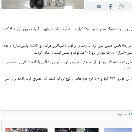
فرمانده انتظامی استان فارس گفت: با تلاش مأموران پلیس مبارزه با مواد مخدر فارس، ۲۸۳ کیلو و ۵۰۰ گرم تریاک در بازرسی از یک سواری پژو ۴۰۵ کشف
ار رهام‌بخش حبیبی بیان کرد: در راستای برخورد با سوداگران مرگ، روز گذشته پلیس مبارزه با مواد
ژو ۴۰۵ مشکوک و دستور ایست را صادر کردند.
واری شد، ادامه داد: پس از طی مسافتی تعقیب و گریز مأموران انتظامی با اقدامات فنی و تخصصی
 کنند.
فرمانده انتظامی استان فارس با بیان اینکه در بازرسی از آن خودرو، ۲۸۳ کیلو و ۵۰۰ گرم مواد مخدر از نوع تریاک کشف شد، تصریح کرد: راننده برای سیر