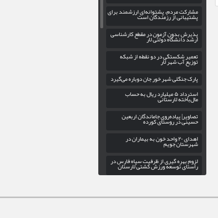
مشارکت مردم، پشتوانه‌ای ارزشمند برای
پشتیبانی از رزمندگان است
پذیرش بدون آزمون در مقطع کارشناسی
ارشد دانشگاه دولتی لار
تعمیر شکستگی در دو نقطه از شبکه
توزیع آب شهر لار
پارک جنگلی شهر خور جان دوباره می‌گیرد
استرداد ۵ میلیارد ریال به حساب
مال‌باخته لارستانی
تصاویر| پیاده‌روی جاماندگان اربعین
حسینی در روستای کورده
اهدای ۲۰ واحد خون به بیماران در
شهرستان جویم
لزوم بهره‌ گیری از ظرفیت سپاه فارس در
راستای توسعه ورزش کشتی لارستان
ویژه‌برنامه «زیر سایه کتاب» در کتابخانه
عمومی گنج شایگان لار
واحد سیار مرکز کانون پرورش فکری
کودکان و نوجوانان اوز راه اندازی شد