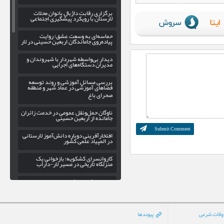
برگزاری رقابت داژبال بانوان محلات
لارستان با رویکرد پیشگیری اجتماعی
حماسه‌ای به وسعت عشق؛ روایت
پیاده‌روی جاماندگان اربعین حسینی در لار
دیدار بی‌واسطه شهردار با شهروندان و
مدیران دستگاه‌های اجرایی
بررسی مسائل آموزشی و روند توسعه
فضاهای آموزشی در عماد شهر و منطقه
صحرای باغ
ناوگان حمل‌ونقل عمومی در خدمت زائران
جامانده از اربعین حسینی
افتخارآفرینی دوباره دانش‌آموز لارستانی
در المپیاد علمی کشور
کاروانسرای کشکویه؛ بازخوانی یک
منزلگاه تاریخی در مسیر لار-داراب
پاسخ به شایعات فضای مجازی؛ وزیر
اطلاعات در دادگستری لار نبود/جنگ
الکترونیک دشمن، دوربینها را کور کرد
گسترش عدالت فرهنگی در اوز با
وقات شرعی
پیوندها
راه‌اندازی کتابخانه سیار