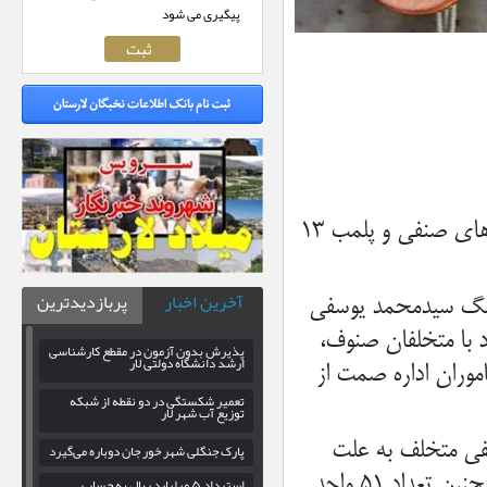
پیگیری می شود
فرمانده انتظامی لارستان از اجرای طرح نظارت و ساماندهی واحد‌های صنفی و پلمب ۱۳
آخرین اخبار
پربازدیدترین
رهنگ سیدمحمد یوسفی
 با متخلفان صنوف،
پذیرش بدون آزمون در مقطع کارشناسی
ارشد دانشگاه دولتی لار
موران اداره صمت از
تعمیر شکستگی در دو نقطه از شبکه
توزیع آب شهر لار
 عمل آمده توسط ماموران، ۱۳ واحد صنفی متخلف به علت
پارک جنگلی شهر خور جان دوباره می‌گیرد
تکرار تخلفات صنفی در این خصوص شناسایی و پلمب شدند و همچنبن تعداد ۵۱ واحد
استرداد ۵ میلیارد ریال به حساب