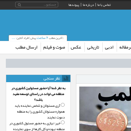
تماس با ما
درباره ما
پیوندها
۶ ساعت
...
::آخرین مطلب
پیش | افراد آنلاین:
مقاله
ادبی
تاریخی
عکس
صوت و فیلم
ارسال مطلب
نظر سنجی
به نظر شما آیا حضور مسئولین کشوری در
منظقه می تواند در راستای توسعه مفید
باشد؟
آری،‌مسئولان و شخص نماینده باید
همواره مسئولان کشوری را به منطقه
دعوت نمایند
خیر؛‌ نیازی به حضور مسئول کشوری در
منطقه نبوده و کل کارها از سوی نماینده