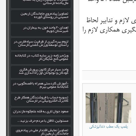
مال‌باخته لارستانی
تصاویر| پیاده‌روی جاماندگان اربعین
حسینی در روستای کورده
 لازم و تدابیر لحاظ
اهدای ۲۰ واحد خون به بیماران در
یشگیری همکاری لازم را
شهرستان جویم
لزوم بهره‌ گیری از ظرفیت سپاه فارس در
راستای توسعه ورزش کشتی لارستان
ویژه‌برنامه «زیر سایه کتاب» در کتابخانه
عمومی گنج شایگان لار
واحد سیار مرکز کانون پرورش فکری
کودکان و نوجوانان اوز راه اندازی شد
«آموزش کاردستی همراه با قصه‌گویی» در
کتابخانه عمومی بیرم
تسویه حساب با فروشندگان همکار طرح
کالابرگ الکترونیکی در لارستان
صعود جوان لاری به قله علم‌کوه مازندران
مسئولین، لااقل با مردم حرف بزنید…
پلمپ یک مطب دندانپزشکی
تصاویر| نمایش اقتدار ملی در پیاده‌روی
جاماندگان اربعین لار