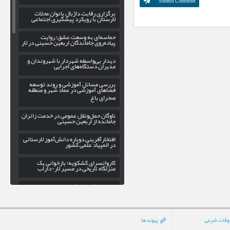
برگزاری رقابت داژبال بانوان محلات
لارستان با رویکرد پیشگیری اجتماعی
حماسه‌ای به وسعت عشق؛ روایت
پیاده‌روی جاماندگان اربعین حسینی در لار
دیدار بی‌واسطه شهردار با شهروندان و
مدیران دستگاه‌های اجرایی
بررسی مسائل آموزشی و روند توسعه
فضاهای آموزشی در عماد شهر و منطقه
صحرای باغ
ناوگان حمل‌ونقل عمومی در خدمت زائران
جامانده از اربعین حسینی
افتخارآفرینی دوباره دانش‌آموز لارستانی
در المپیاد علمی کشور
کاروانسرای کشکویه؛ بازخوانی یک
منزلگاه تاریخی در مسیر لار-داراب
پاسخ به شایعات فضای مجازی؛ وزیر
اطلاعات در دادگستری لار نبود/جنگ
الکترونیک دشمن، دوربینها را کور کرد
گسترش عدالت فرهنگی در اوز با
وقات شرعی
پیوندها
راه‌اندازی کتابخانه سیار