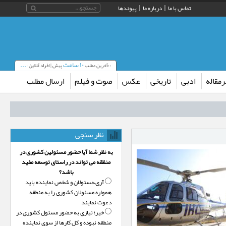
تماس با ما
درباره ما
پیوندها
۱۰ ساعت
...
::آخرین مطلب
پیش | افراد آنلاین:
مقاله
ادبی
تاریخی
عکس
صوت و فیلم
ارسال مطلب
نظر سنجی
به نظر شما آیا حضور مسئولین کشوری در
منظقه می تواند در راستای توسعه مفید
باشد؟
آری،‌مسئولان و شخص نماینده باید
همواره مسئولان کشوری را به منطقه
دعوت نمایند
خیر؛‌ نیازی به حضور مسئول کشوری در
منطقه نبوده و کل کارها از سوی نماینده