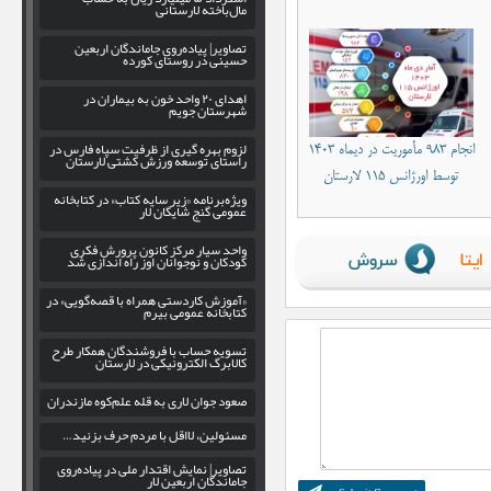
مال‌باخته لارستانی
تصاویر| پیاده‌روی جاماندگان اربعین
حسینی در روستای کورده
اهدای ۲۰ واحد خون به بیماران در
شهرستان جویم
لزوم بهره‌ گیری از ظرفیت سپاه فارس در
انجام ۹۸۳ مأموریت در دیماه ۱۴۰۳
راستای توسعه ورزش کشتی لارستان
توسط اورژانس ۱۱۵ لارستان
ویژه‌برنامه «زیر سایه کتاب» در کتابخانه
عمومی گنج شایگان لار
واحد سیار مرکز کانون پرورش فکری
کودکان و نوجوانان اوز راه اندازی شد
«آموزش کاردستی همراه با قصه‌گویی» در
کتابخانه عمومی بیرم
تسویه حساب با فروشندگان همکار طرح
کالابرگ الکترونیکی در لارستان
صعود جوان لاری به قله علم‌کوه مازندران
مسئولین، لااقل با مردم حرف بزنید…
تصاویر| نمایش اقتدار ملی در پیاده‌روی
جاماندگان اربعین لار