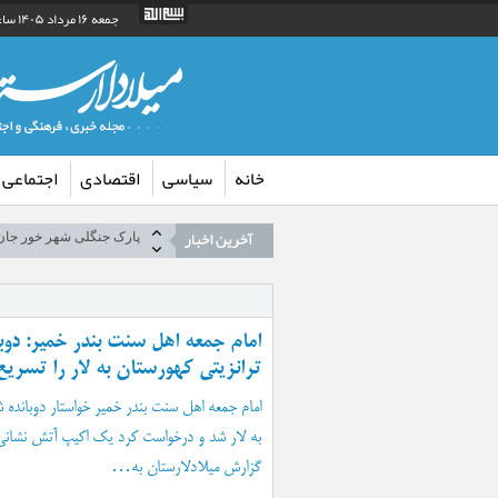
جمعه ۱۶ مرداد ۱۴۰۵ ساعت ۳:۲۱ق.ظ
خانه
سیاسی
اقتصادی
اجتماعی
تعمیر شکستگی در دو نقطه
پارک جنگلی شهر خور جان 
استرداد ۵ میلیارد ریال به حساب مال‌باخته لارستانی
تصاویر| پیاده‌روی جاماند
اهدای ۲۰ واحد خون به بیماران در شهرستان جویم
امام جمعه اهل سنت بندر خمیر: دوب
لزوم بهره‌ گیری از ظرف
ترانزیتی کهورستان به لار را تسریع
ویژه‌برنامه «زیر سایه کتا
امام جمعه اهل سنت بندر خمیر خواستار دوبانده 
واحد سیار مرکز کانون پرو
به لار شد و درخواست کرد یک اکیپ آتش نشانی
«آموزش کاردستی همراه با 
گزارش میلادلارستان به…
تسویه حساب با فروشندگان