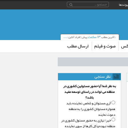
یوندها
۱۳ ساعت
...
::آخرین مطلب
پیش | افراد آنلاین:
کس
صوت و فیلم
ارسال مطلب
نظر سنجی
به نظر شما آیا حضور مسئولین کشوری در
منظقه می تواند در راستای توسعه مفید
باشد؟
آری،‌مسئولان و شخص نماینده باید
همواره مسئولان کشوری را به منطقه
دعوت نمایند
خیر؛‌ نیازی به حضور مسئول کشوری در
منطقه نبوده و کل کارها از سوی نماینده