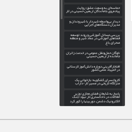
حماسه‌ای به وسعت عشق؛ روایت
پیاده‌روی جاماندگان اربعین حسینی در لار
دیدار بی‌واسطه شهردار با شهروندان و
مدیران دستگاه‌های اجرایی
بررسی مسائل آموزشی و روند توسعه
فضاهای آموزشی در عماد شهر و منطقه
صحرای باغ
ناوگان حمل‌ونقل عمومی در خدمت زائران
جامانده از اربعین حسینی
افتخارآفرینی دوباره دانش‌آموز لارستانی
در المپیاد علمی کشور
کاروانسرای کشکویه؛ بازخوانی یک
منزلگاه تاریخی در مسیر لار-داراب
پاسخ به شایعات فضای مجازی؛ وزیر
اطلاعات در دادگستری لار نبود/جنگ
الکترونیک دشمن، دوربینها را کور کرد
گسترش عدالت فرهنگی در اوز با
راه‌اندازی کتابخانه سیار
بهره‌برداری از فاز سوم پروژه روشنایی
بلوار حاج علی در ورودی شهر خور