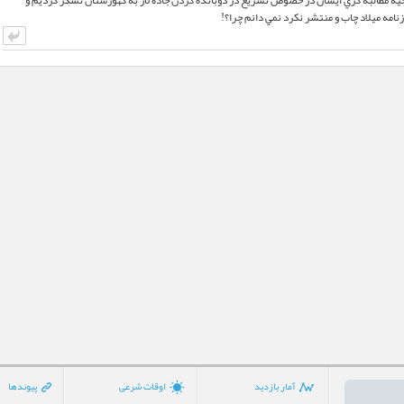
حيه مطالبه گري ايشان در خصوص تسريع در دوبانده كردن جاده لار به كهورستان تشكر كرديم و
نامه ميلاد چاب و منتشر نكرد نمي دانم چرا؟!
آمار بازدید
اوقات شرعی
پیوندها