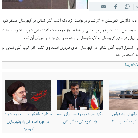
 جاده ترانزیتی کهورستان به لار شد و درخواست کرد یک اکیپ آتش نشانی در کهورستان مستقر شود.
 جمعه اهل سنت بندرخمیر در بخشی از خطبه نماز جمعه هفته گذشته این شهر، با اشاره به حادثه
ریلی در محور کهورستان به لار، خواستار دو بانده شدن این جاده و تعریض آن شد.
قاتی، استقرار اکیپ آتش نشانی در کهورستان امری ضروری است.
️وی گفت: اگر اکیپ آتش نشانی در
عه کاسته می شد.
ترانزیتی بندرعباس-
تأکید نماینده بندرعباس برای اتمام
دستاورد ماندگار رییس جمهور شهید
ار به کجا رسید؟!
راه کهورستان به لارستان
در حوزه اداره کل راه‌وشهرسازی
لارستان