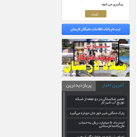
پیگیری می شود
آخرین اخبار
پربازدیدترین
تعمیر شکستگی در دو نقطه از شبکه
توزیع آب شهر لار
پارک جنگلی شهر خور جان دوباره می‌گیرد
استرداد ۵ میلیارد ریال به حساب
مال‌باخته لارستانی
تصاویر| پیاده‌روی جاماندگان اربعین