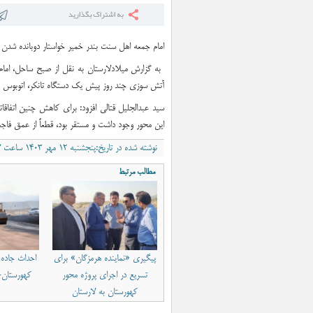
امام جمعه اهل سنت بندر خمیر خواستار دوبانده شدن
به گزارش میلادلارستان به نقل از صبح ساحل، امام
آتش سوزی چند روز پیش یک دستگاه تانکر، اتوبوس و ت
سید عبدالجلیل قتالی افزود: برای کاهش چنین اتفا
این محور وجود داشت و مستقر بود، قطعاً از عمق فاج
نوشته شده در تاریخ:پنجشنبه ۱۲ مهر ۱۴۰۳ ساعت ۷:۰۷ق٫ظ
مطالب مرتبط
پیگیری «نماینده هرمزگان» برای
احداث جاده 
تسریع در اجرای پروژه محور
کهورستان-ل
کهورستان به لارستان