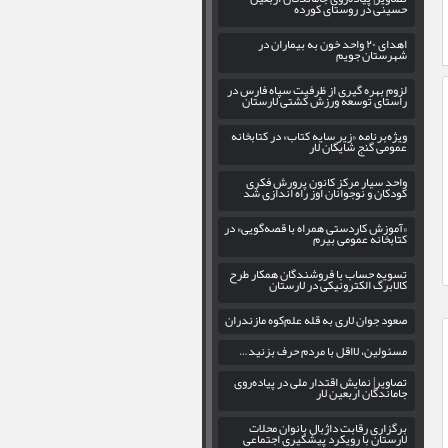
حسینی در روستای کورده
اهدای ۲۰ واحد خون به بیماران در
شهرستان جویم
لزوم بهره‌ گیری از ظرفیت سپاه فارس در
راستای توسعه ورزش کشتی لارستان
ویژه‌برنامه «زیر سایه کتاب» در کتابخانه
عمومی گنج شایگان لار
واحد سیار مرکز کانون پرورش فکری
کودکان و نوجوانان اوز راه اندازی شد
«آموزش کاردستی همراه با قصه‌گویی» در
کتابخانه عمومی بیرم
تسویه حساب با فروشندگان همکار طرح
کالابرگ الکترونیکی در لارستان
صعود جوان لاری به قله علم‌کوه مازندران
مسئولین، لااقل با مردم حرف بزنید…
تصاویر| نمایش اقتدار ملی در پیاده‌روی
جاماندگان اربعین لار
برگزاری رقابت داژبال بانوان محلات
لارستان با رویکرد پیشگیری اجتماعی