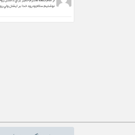
از امام جمعه محترم خمير براي داشتن رو
نوشتيم سلام ودرود خدا بر ايشان ولي روز