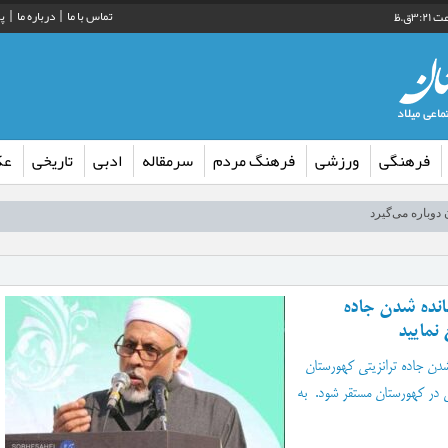
تماس با ما
درباره ما
پ
فرهنگی
ورزشی
فرهنگ مردم
سرمقاله
ادبی
تاریخی
ع
 از شبکه توزیع آب شهر لار
دوباره می‌گیرد
گان اربعین حسینی در روستای کورده
انده شدن جاده
یت سپاه فارس در راستای توسعه ورزش کشتی لارستان
 نمایید
ب» در کتابخانه عمومی گنج شایگان لار
شدن جاده ترانزیتی کهورستان
رش فکری کودکان و نوجوانان اوز راه اندازی شد
 در کهورستان مستقر شود. به
قصه‌گویی» در کتابخانه عمومی بیرم
 همکار طرح کالابرگ الکترونیکی در لارستان