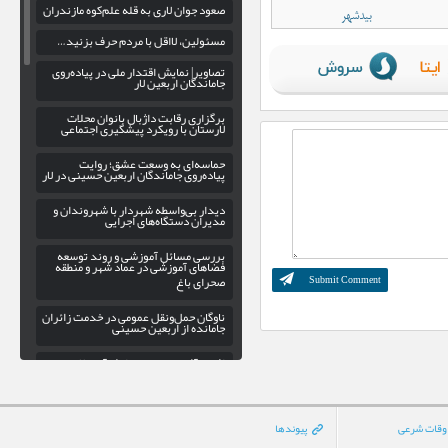
صعود جوان لاری به قله علم‌کوه مازندران
بیدشهر
مسئولین، لااقل با مردم حرف بزنید…
تصاویر| نمایش اقتدار ملی در پیاده‌روی
جاماندگان اربعین لار
برگزاری رقابت داژبال بانوان محلات
لارستان با رویکرد پیشگیری اجتماعی
حماسه‌ای به وسعت عشق؛ روایت
پیاده‌روی جاماندگان اربعین حسینی در لار
دیدار بی‌واسطه شهردار با شهروندان و
مدیران دستگاه‌های اجرایی
بررسی مسائل آموزشی و روند توسعه
فضاهای آموزشی در عماد شهر و منطقه
صحرای باغ
ناوگان حمل‌ونقل عمومی در خدمت زائران
جامانده از اربعین حسینی
افتخارآفرینی دوباره دانش‌آموز لارستانی
در المپیاد علمی کشور
کاروانسرای کشکویه؛ بازخوانی یک
منزلگاه تاریخی در مسیر لار-داراب
وقات شرعی
پیوندها