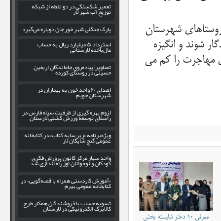
تعمیر شکستگی در دو نقطه از شبکه
توزیع آب شهر لار
 روستاهای شهرستان
پارک جنگلی شهر خور جان دوباره می‌گیرد
گار شوند و انگیزه
استرداد ۵ میلیارد ریال به حساب
مال‌باخته لارستانی
ی مهاجرت را کم می
تصاویر| پیاده‌روی جاماندگان اربعین
حسینی در روستای کورده
اهدای ۲۰ واحد خون به بیماران در
شهرستان جویم
لزوم بهره‌ گیری از ظرفیت سپاه فارس در
راستای توسعه ورزش کشتی لارستان
ویژه‌برنامه «زیر سایه کتاب» در کتابخانه
عمومی گنج شایگان لار
واحد سیار مرکز کانون پرورش فکری
کودکان و نوجوانان اوز راه اندازی شد
«آموزش کاردستی همراه با قصه‌گویی» در
کتابخانه عمومی بیرم
تسویه حساب با فروشندگان همکار طرح
کالابرگ الکترونیکی در لارستان
معرفی ۱۰ دختر شایسته بخش