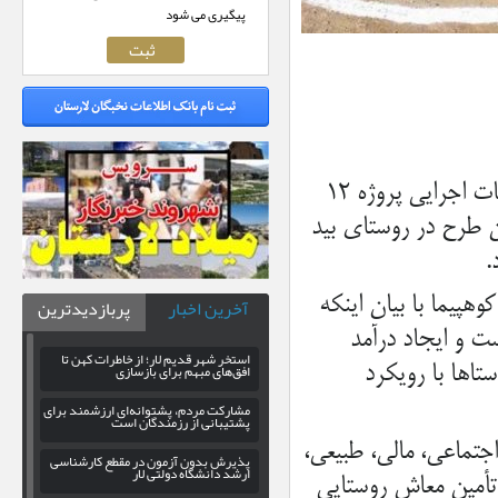
پیگیری می شود
مدیر بنیاد مسکن شهرستان اوز همچنین از آغاز شروع بکار و عملیات اجرایی پروژه ۱۲
 طرح در روستای بید
هپیما با بیان اینکه
آخرین اخبار
پربازدیدترین
ت و ایجاد درآمد
استخر شهر قدیم لار؛ از خاطرات کهن تا
افق‌های مبهم برای بازسازی
اها با رویکرد
مشارکت مردم، پشتوانه‌ای ارزشمند برای
پشتیبانی از رزمندگان است
 اجتماعی، مالی، طبیعی،
پذیرش بدون آزمون در مقطع کارشناسی
ارشد دانشگاه دولتی لار
 تأمین معاش روستایی