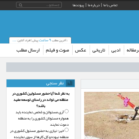
تماس با ما
درباره ما
پیوندها
۹ ساعت
...
::آخرین مطلب
پیش | افراد آنلاین:
مقاله
ادبی
تاریخی
عکس
صوت و فیلم
ارسال مطلب
نظر سنجی
به نظر شما آیا حضور مسئولین کشوری در
منظقه می تواند در راستای توسعه مفید
باشد؟
آری،‌مسئولان و شخص نماینده باید
همواره مسئولان کشوری را به منطقه
دعوت نمایند
خیر؛‌ نیازی به حضور مسئول کشوری در
منطقه نبوده و کل کارها از سوی نماینده