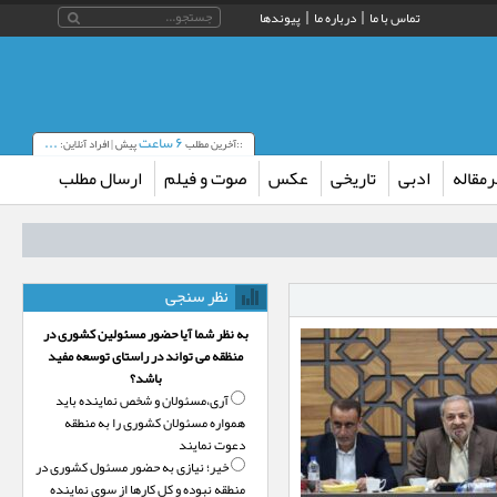
تماس با ما
درباره ما
پیوندها
۶ ساعت
...
::آخرین مطلب
پیش | افراد آنلاین:
مقاله
ادبی
تاریخی
عکس
صوت و فیلم
ارسال مطلب
‌دهد
نظر سنجی
به نظر شما آیا حضور مسئولین کشوری در
منظقه می تواند در راستای توسعه مفید
باشد؟
آری،‌مسئولان و شخص نماینده باید
همواره مسئولان کشوری را به منطقه
دعوت نمایند
خیر؛‌ نیازی به حضور مسئول کشوری در
منطقه نبوده و کل کارها از سوی نماینده