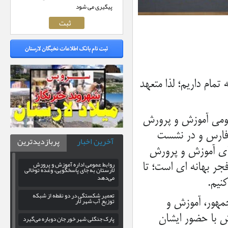
پیگیری می شود
ن تعداد ۳۰ باب مدرسه نیمه تمام داریم؛ لذا متعهد
عمومی آموزش و پرورش
 فارس و در نشست
آخرین اخبار
پربازدیدترین
ای آموزش و پرورش
روابط عمومی اداره آموزش و پرورش
فجر بهانه ای است؛ تا
لارستان به جای پاسخگویی، وعدهٔ توخالی
می‌دهد
نیم.
تعمیر شکستگی در دو نقطه از شبکه
توزیع آب شهر لار
مهور، آموزش و
وزش و پرورش با حضور ایشان
پارک جنگلی شهر خور جان دوباره می‌گیرد