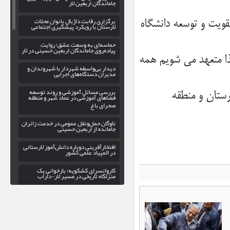
جاماندگان اربعین لار
برگزاری رقابت داژبال بانوان محلات
ویت و توسعه دانشگاه
لارستان با رویکرد پیشگیری اجتماعی
حماسه‌ای به وسعت عشق؛ روایت
پیاده‌روی جاماندگان اربعین حسینی در لار
ه تمام داریم؛ لذا متعهد می شویم همه
دیدار بی‌واسطه شهردار با شهروندان و
مدیران دستگاه‌های اجرایی
بررسی مسائل آموزشی و روند توسعه
رش افزود: ۱۵زمین چمن مصنوعی نیز در ۷ شهرستان و منطقه
فضاهای آموزشی در عماد شهر و منطقه
صحرای باغ
ناوگان حمل‌ونقل عمومی در خدمت زائران
جامانده از اربعین حسینی
افتخارآفرینی دوباره دانش‌آموز لارستانی
در المپیاد علمی کشور
کاروانسرای کشکویه؛ بازخوانی یک
منزلگاه تاریخی در مسیر لار-داراب
پاسخ به شایعات فضای مجازی؛ وزیر
اطلاعات در دادگستری لار نبود/جنگ
الکترونیک دشمن، دوربینها را کور کرد
گسترش عدالت فرهنگی در اوز با