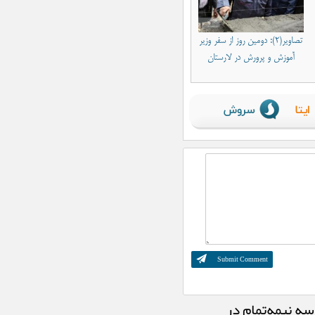
راه‌اندازی کتابخانه سیار
بهره‌برداری از فاز سوم پروژه روشنایی
بلوار حاج علی در ورودی شهر خور
تصاویر(۲): دومین روز از سفر وزیر
پیاده‌روی جاماندگان اربعین حسینی در لار
آموزش و پرورش در لارستان
برگزار می‌شود
رشته‌های گرافیک و تئاتر در هنرستان
دخترانه هنرهای زیبای لار
ساماندهی تابلوهای تبلیغاتی شهر لار
انتقال داروخانه داروهای خاص و
صعب‌العلاج دکتر بیدخ به درمانگاه
هاشمی‌زاده لار
حضور مربی لارستانی در دوره ارتقای
مربیگری سه به دو کشتی آزاد
ارستان، میزبانِ سمینار تخصصی
«مکمل‌های ورزشی و آنتی‌دوپینگ
“وزیر آموزش و پرورش: متعهد می‌شویم ۳۰ مدرسه نیمه‌تمام در