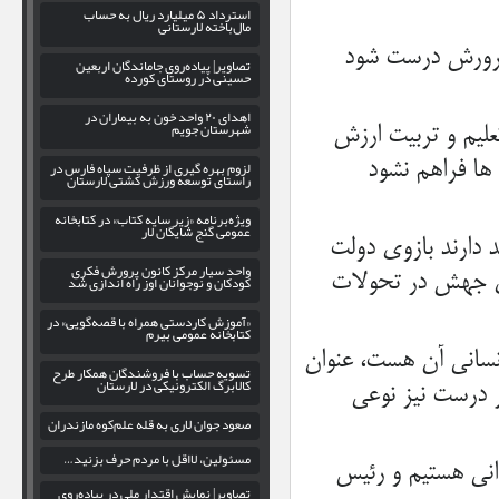
استرداد ۵ میلیارد ریال به حساب
مال‌باخته لارستانی
پرورش درست شود
تصاویر| پیاده‌روی جاماندگان اربعین
حسینی در روستای کورده
اهدای ۲۰ واحد خون به بیماران در
شهرستان جویم
علیم و تربیت ارزش
ها فراهم نشود
لزوم بهره‌ گیری از ظرفیت سپاه فارس در
راستای توسعه ورزش کشتی لارستان
ویژه‌برنامه «زیر سایه کتاب» در کتابخانه
عمومی گنج شایگان لار
 دارند بازوی دولت
واحد سیار مرکز کانون پرورش فکری
ای جهش در تحولات
کودکان و نوجوانان اوز راه اندازی شد
«آموزش کاردستی همراه با قصه‌گویی» در
کتابخانه عمومی بیرم
انسانی آن هست، عنوان
تسویه حساب با فروشندگان همکار طرح
کالابرگ الکترونیکی در لارستان
ر درست نیز نوعی
صعود جوان لاری به قله علم‌کوه مازندران
مسئولین، لااقل با مردم حرف بزنید…
رانی هستیم و رئیس
تصاویر| نمایش اقتدار ملی در پیاده‌روی