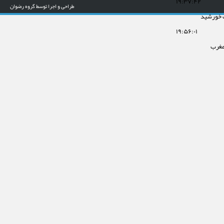
۱۹:۳۷:۴۲
طراحی و اجرا توسط گروه رضوان
 خورشید
۱۹:۵۶:۰۱
مغرب