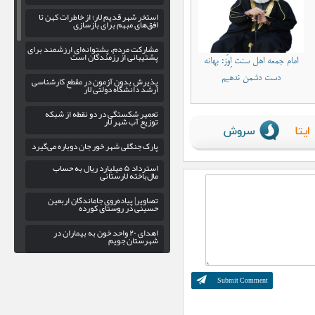
استخر شهر قدیم لار؛ از خاطرات کهن تا
افق‌های مبهم برای بازسازی
مشارکت مردم، پشتوانه‌ای ارزشمند برای
پشتیبانی از رزمندگان است
امام جمعه اهل سنت اِوَز: بهانه
دست دشمن ندهیم
پذیرش بدون آزمون در مقطع کارشناسی
ارشد دانشگاه دولتی لار
تعمیر شکستگی در دو نقطه از شبکه
توزیع آب شهر لار
پارک جنگلی شهر خور جان دوباره می‌گیرد
استرداد ۵ میلیارد ریال به حساب
مال‌باخته لارستانی
تصاویر| پیاده‌روی جاماندگان اربعین
حسینی در روستای کورده
اهدای ۲۰ واحد خون به بیماران در
شهرستان جویم
لزوم بهره‌ گیری از ظرفیت سپاه فارس در
راستای توسعه ورزش کشتی لارستان
ویژه‌برنامه «زیر سایه کتاب» در کتابخانه
عمومی گنج شایگان لار