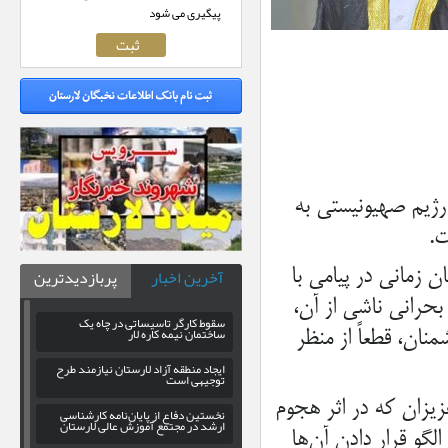
پیگیری می شود
رژیم صهیونیستی به
ت.
آخرین اخبار
پربازدیدترین
 زمانی در پیامی با
حرانی ناشی از آن،
سقوط کارگر تاسیساتی در چاه یک
ساختمان نیمه کاره لار
نان، قطعاً از منظر
ایجاد منطقه آزاد لارستان نیازمند طرح
توجیهی است
زیزان که در اثر هجوم
نخستین دفاع از پایان‌نامه کارشناسی
ارشد در مجتمع آموزش عالی لارستان
لگو قرار دادن آن‌ها