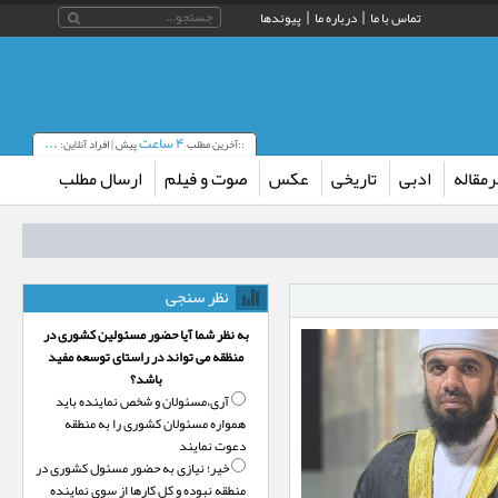
تماس با ما
درباره ما
پیوندها
۴ ساعت
...
::آخرین مطلب
پیش | افراد آنلاین:
مقاله
ادبی
تاریخی
عکس
صوت و فیلم
ارسال مطلب
نظر سنجی
به نظر شما آیا حضور مسئولین کشوری در
منظقه می تواند در راستای توسعه مفید
باشد؟
آری،‌مسئولان و شخص نماینده باید
همواره مسئولان کشوری را به منطقه
دعوت نمایند
خیر؛‌ نیازی به حضور مسئول کشوری در
منطقه نبوده و کل کارها از سوی نماینده