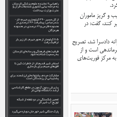
راهیابی ۱۱ نماینده علوم پزشکی لارستان
رد.
به مرحله نهایی کشوری مسابقات قرآن و
عترت وزارت بهداشت
یب و گریز ماموران
از کل مسیر ۳۶۰ کیلومتری جهرم-لار-
بندرعباس؛ پیشرفت ۸۶ درصدی در
ر کنند، گفت: در
محدوده فارس و ۷۱ درصدی در محدوده
هرمزگان
۱۱.۵ کیلومتر از محور جهرم ـ لار زیر بار
انه دادسرا شد، تصریح
ترافیک رفت
رماندهی است و از
ظرفیت‌های فرهنگی و رسانه‌ای لارستان
به رسمیت شناخته شود
ه مرکز فوریت‌های
استخر شهر قدیم لار؛ از خاطرات کهن تا
افق‌های مبهم برای بازسازی
مشارکت مردم، پشتوانه‌ای ارزشمند برای
پشتیبانی از رزمندگان است
پذیرش بدون آزمون در مقطع کارشناسی
ارشد دانشگاه دولتی لار
تعمیر شکستگی در دو نقطه از شبکه
توزیع آب شهر لار
پارک جنگلی شهر خور جان دوباره می‌گیرد