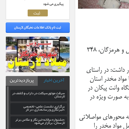
پیگیری می شود
فرمانده انتظامی استان فارس گفت: در عملیات مشترک پلیس فارس و هرمزگان، ۳۴۸
ار داشت: در راستای
 مواد مخدر استان
آخرین اخبار
پربازدیدترین
اه وانت پیکان در
سرقت موتورسیکلت در داراب و کشف در
لارستان
به صورت ویژه در
برگزاری نشست علمی-تخصصی
«خبرنگاری و رسانه‌داری» در لار
به محورهای مواصلاتی
«جشنواره سالانه خبرنگار و عکاس برتر
لارستان» برگزار می‌شود
ل مواد مخدر را