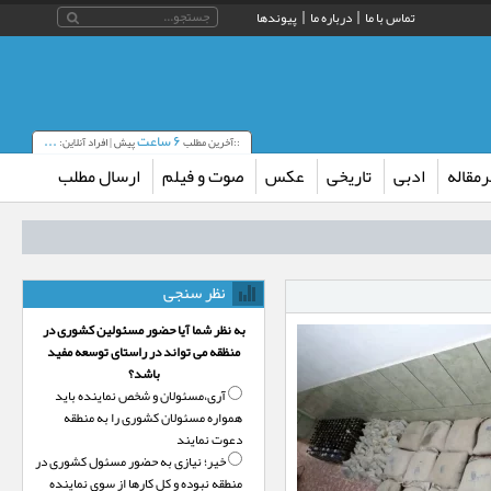
تماس با ما
درباره ما
پیوندها
۶ ساعت
...
::آخرین مطلب
پیش | افراد آنلاین:
مقاله
ادبی
تاریخی
عکس
صوت و فیلم
ارسال مطلب
نظر سنجی
به نظر شما آیا حضور مسئولین کشوری در
منظقه می تواند در راستای توسعه مفید
باشد؟
آری،‌مسئولان و شخص نماینده باید
همواره مسئولان کشوری را به منطقه
دعوت نمایند
خیر؛‌ نیازی به حضور مسئول کشوری در
منطقه نبوده و کل کارها از سوی نماینده