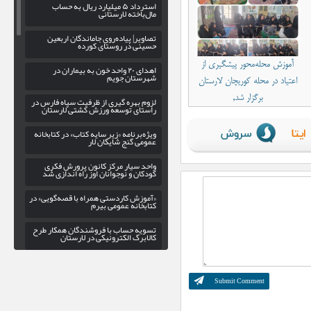
استرداد ۵ میلیارد ریال به حساب
مال‌باخته لارستانی
تصاویر| پیاده‌روی جاماندگان اربعین
حسینی در روستای کورده
آموزش محله‌محور پیشگیری از
اهدای ۲۰ واحد خون به بیماران در
شهرستان جویم
اعتیاد در محله کوریچان لارستان
برگزار شد,
لزوم بهره‌ گیری از ظرفیت سپاه فارس در
راستای توسعه ورزش کشتی لارستان
ویژه‌برنامه «زیر سایه کتاب» در کتابخانه
عمومی گنج شایگان لار
واحد سیار مرکز کانون پرورش فکری
کودکان و نوجوانان اوز راه اندازی شد
«آموزش کاردستی همراه با قصه‌گویی» در
کتابخانه عمومی بیرم
تسویه حساب با فروشندگان همکار طرح
کالابرگ الکترونیکی در لارستان
صعود جوان لاری به قله علم‌کوه مازندران
مسئولین، لااقل با مردم حرف بزنید…
تصاویر| نمایش اقتدار ملی در پیاده‌روی