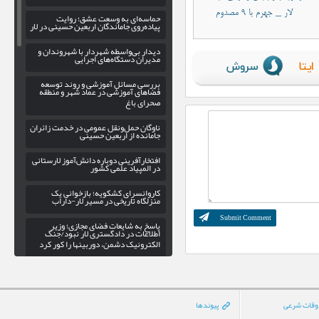
لار _ جهرم با ۹ مصدوم
حماسه‌ای به وسعت عشق؛ روایت
پیاده‌روی جاماندگان اربعین حسینی در لار
دیدار بی‌واسطه شهردار با شهروندان و
مدیران دستگاه‌های اجرایی
بررسی مسائل آموزشی و روند توسعه
فضاهای آموزشی در عماد شهر و منطقه
صحرای باغ
ناوگان حمل‌ونقل عمومی در خدمت زائران
جامانده از اربعین حسینی
افتخارآفرینی دوباره دانش‌آموز لارستانی
در المپیاد علمی کشور
کاروانسرای کشکویه؛ بازخوانی یک
منزلگاه تاریخی در مسیر لار-داراب
پاسخ به شایعات فضای مجازی؛ وزیر
اطلاعات در دادگستری لار نبود/جنگ
الکترونیک دشمن، دوربینها را کور کرد
گسترش عدالت فرهنگی در اوز با
راه‌اندازی کتابخانه سیار
بهره‌برداری از فاز سوم پروژه روشنایی
وقات شرعی
پیوندها
بلوار حاج علی در ورودی شهر خور