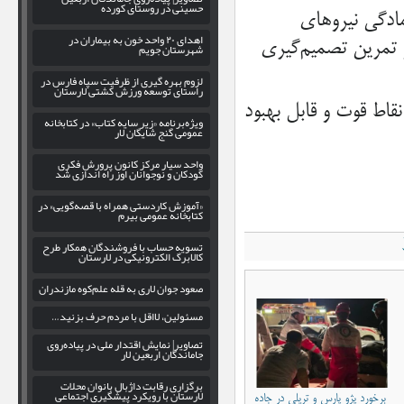
حسینی در روستای کورده
مادگی نیروهای
اهدای ۲۰ واحد خون به بیماران در
 تمرین تصمیم‌گیری
شهرستان جویم
لزوم بهره‌ گیری از ظرفیت سپاه فارس در
راستای توسعه ورزش کشتی لارستان
نقاط قوت و قابل بهبود
ویژه‌برنامه «زیر سایه کتاب» در کتابخانه
عمومی گنج شایگان لار
واحد سیار مرکز کانون پرورش فکری
کودکان و نوجوانان اوز راه اندازی شد
«آموزش کاردستی همراه با قصه‌گویی» در
کتابخانه عمومی بیرم
تسویه حساب با فروشندگان همکار طرح
کالابرگ الکترونیکی در لارستان
صعود جوان لاری به قله علم‌کوه مازندران
مسئولین، لااقل با مردم حرف بزنید…
تصاویر| نمایش اقتدار ملی در پیاده‌روی
جاماندگان اربعین لار
برگزاری رقابت داژبال بانوان محلات
لارستان با رویکرد پیشگیری اجتماعی
برخورد پژو پارس و تریلی در جاده