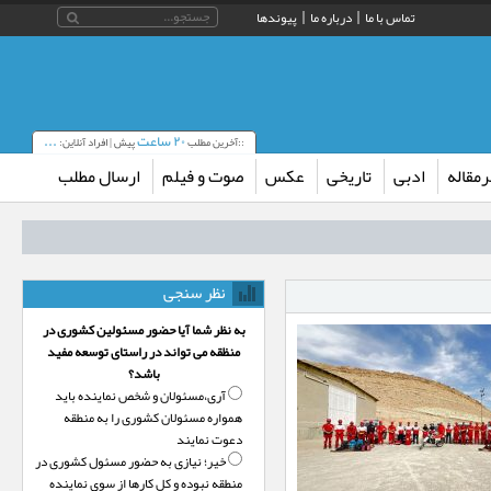
تماس با ما
درباره ما
پیوندها
۲۰ ساعت
...
::آخرین مطلب
پیش | افراد آنلاین:
مقاله
ادبی
تاریخی
عکس
صوت و فیلم
ارسال مطلب
نظر سنجی
به نظر شما آیا حضور مسئولین کشوری در
منظقه می تواند در راستای توسعه مفید
باشد؟
آری،‌مسئولان و شخص نماینده باید
همواره مسئولان کشوری را به منطقه
دعوت نمایند
خیر؛‌ نیازی به حضور مسئول کشوری در
منطقه نبوده و کل کارها از سوی نماینده