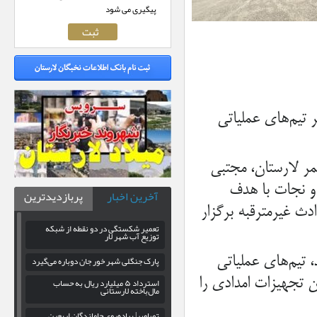
پیگیری می شود
تیم‌های عملیاتی
مر لارستان، مجتبی
 و نجات با هدف
آخرین اخبار
پربازدیدترین
دث غیرمترقبه برگزار
تعمیر شکستگی در دو نقطه از شبکه
توزیع آب شهر لار
، تیم‌های عملیاتی
پارک جنگلی شهر خور جان دوباره می‌گیرد
ن تجهیزات امدادی را
استرداد ۵ میلیارد ریال به حساب
مال‌باخته لارستانی
تصاویر| پیاده‌روی جاماندگان اربعین