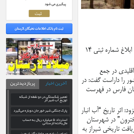
پیگیری می شود
مدیرکل میراث فرهنگی، گردشگری و صنایع‌دستی استان فارس از ابلاغ شماره ثبتی ۱۴
اقلیدی در جمع
شور را داراست گفت: در
آخرین اخبار
پربازدیدترین
ی استان فارس در فهرست
تعمیر شکستگی در دو نقطه از شبکه
توزیع آب شهر لار
 اثر تاریخ “آب انبار
پارک جنگلی شهر خور جان دوباره می‌گیرد
شماره ۳۴۱۴۴، “برم سراب دخترون” در شهرستان
استرداد ۵ میلیارد ریال به حساب
مال‌باخته لارستانی
ر” واقع دربافت تاریخی شیراز به
تصاویر| پیاده‌روی جاماندگان اربعین