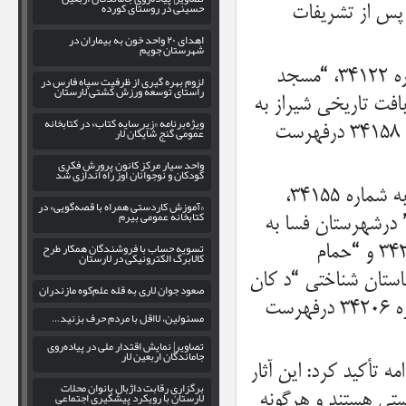
حسینی در روستای کورده
م پس از تشریفات
اهدای ۲۰ واحد خون به بیماران در
شهرستان جویم
ثابت اقلیدی گفت: “قلعه گوری محمله” در شهرستان خنج به شماره ۳۴۱۲۲، “مسجد
لزوم بهره‌ گیری از ظرفیت سپاه فارس در
راستای توسعه ورزش کشتی لارستان
۳۴ ،”حمام گودی” در بافت تاریخی شیراز به
ویژه‌برنامه «زیر سایه کتاب» در کتابخانه
شماره ۳۴۱۴۷ و “ُکارخانه پنبه” واقع در شهرستان جهرم به شماره ۳۴۱۵۸ درفهرست
عمومی گنج شایگان لار
واحد سیار مرکز کانون پرورش فکری
کودکان و نوجوانان اوز راه اندازی شد
او درادامه افزود: “پل شکسته جدول ترکی” در شهرستان کازرون به شماره ۳۴۱۵۵،
«آموزش کاردستی همراه با قصه‌گویی» در
کتابخانه عمومی بیرم
۳، “دبیرستان ذوالقدر” درشهرستان فسا به
تسویه حساب با فروشندگان همکار طرح
شماره ۳۴۲۰۹ ،” بقایای قلعه سفید” درشهرستان اوز به شماره ۳۴۲۱۳ و “حمام
کالابرگ الکترونیکی در لارستان
۳۴ و همچنین محوطه باستان شناختی “د کان
صعود جوان لاری به قله علم‌کوه مازندران
فیشور “در شهرستان اوز پس از طی تشریفات قانونی لازم به شماره ۳۴۲۰۶ درفهرست
مسئولین، لااقل با مردم حرف بزنید…
تصاویر| نمایش اقتدار ملی در پیاده‌روی
جاماندگان اربعین لار
تأکید کرد: این آثار
برگزاری رقابت داژبال بانوان محلات
لارستان با رویکرد پیشگیری اجتماعی
تی هستند و هرگونه