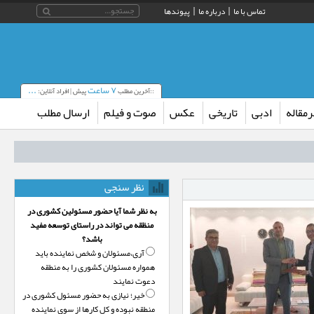
تماس با ما
درباره ما
پیوندها
۷ ساعت
...
::آخرین مطلب
پیش | افراد آنلاین:
مقاله
ادبی
تاریخی
عکس
صوت و فیلم
ارسال مطلب
نظر سنجی
به نظر شما آیا حضور مسئولین کشوری در
منظقه می تواند در راستای توسعه مفید
باشد؟
آری،‌مسئولان و شخص نماینده باید
همواره مسئولان کشوری را به منطقه
دعوت نمایند
خیر؛‌ نیازی به حضور مسئول کشوری در
منطقه نبوده و کل کارها از سوی نماینده