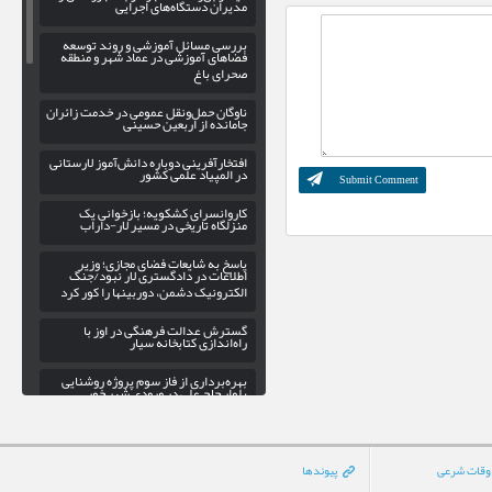
مدیران دستگاه‌های اجرایی
بررسی مسائل آموزشی و روند توسعه
فضاهای آموزشی در عماد شهر و منطقه
صحرای باغ
ناوگان حمل‌ونقل عمومی در خدمت زائران
جامانده از اربعین حسینی
افتخارآفرینی دوباره دانش‌آموز لارستانی
در المپیاد علمی کشور
کاروانسرای کشکویه؛ بازخوانی یک
منزلگاه تاریخی در مسیر لار-داراب
پاسخ به شایعات فضای مجازی؛ وزیر
اطلاعات در دادگستری لار نبود/جنگ
الکترونیک دشمن، دوربینها را کور کرد
گسترش عدالت فرهنگی در اوز با
راه‌اندازی کتابخانه سیار
بهره‌برداری از فاز سوم پروژه روشنایی
بلوار حاج علی در ورودی شهر خور
پیاده‌روی جاماندگان اربعین حسینی در لار
برگزار می‌شود
وقات شرعی
پیوندها
رشته‌های گرافیک و تئاتر در هنرستان