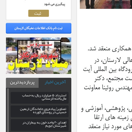
پیگیری می شود
 همکاری منعقد شد.
لی لارستان، در
گاه بین المللی آیت
رست مجتمع، دکتر
آخرین اخبار
پربازدیدترین
هندس روئینا معاونت
استرداد ۵ میلیارد ریال به حساب
مال‌باخته لارستانی
، پژوهشی، آموزشی و
تصاویر| پیاده‌روی جاماندگان اربعین
حسینی در روستای کورده
زمینه های ارتقا
اهدای ۲۰ واحد خون به بیماران در
شهرستان جویم
ی مورد نیاز منعقد