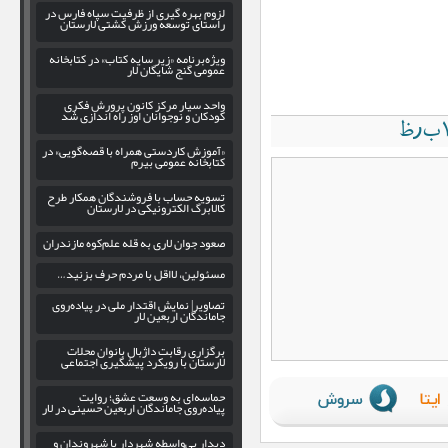
لزوم بهره‌ گیری از ظرفیت سپاه فارس در
راستای توسعه ورزش کشتی لارستان
ویژه‌برنامه «زیر سایه کتاب» در کتابخانه
عمومی گنج شایگان لار
واحد سیار مرکز کانون پرورش فکری
کودکان و نوجوانان اوز راه اندازی شد
«آموزش کاردستی همراه با قصه‌گویی» در
کتابخانه عمومی بیرم
تسویه حساب با فروشندگان همکار طرح
کالابرگ الکترونیکی در لارستان
صعود جوان لاری به قله علم‌کوه مازندران
مسئولین، لااقل با مردم حرف بزنید…
تصاویر| نمایش اقتدار ملی در پیاده‌روی
جاماندگان اربعین لار
برگزاری رقابت داژبال بانوان محلات
لارستان با رویکرد پیشگیری اجتماعی
حماسه‌ای به وسعت عشق؛ روایت
پیاده‌روی جاماندگان اربعین حسینی در لار
دیدار بی‌واسطه شهردار با شهروندان و