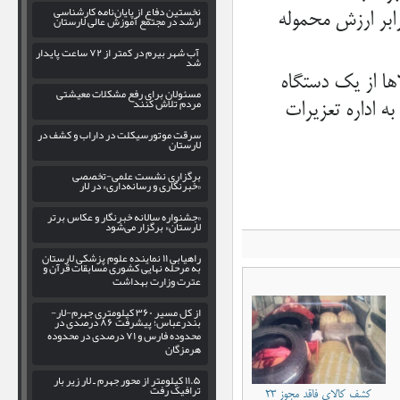
نخستین دفاع از پایان‌نامه کارشناسی
داخت ۲ میلیارد و ۵۳۴ میلیون ریال جزای نقدی معادل ۲ برابر ارزش محموله
ارشد در مجتمع آموزش عالی لارستان
آب شهر بیرم در کمتر از ۷۲ ساعت پایدار
شد
ها از یک دستگاه
مسئولان برای رفع مشکلات معیشتی
مردم تلاش کنند
ه اداره تعزیرات
سرقت موتورسیکلت در داراب و کشف در
لارستان
برگزاری نشست علمی-تخصصی
«خبرنگاری و رسانه‌داری» در لار
«جشنواره سالانه خبرنگار و عکاس برتر
لارستان» برگزار می‌شود
راهیابی ۱۱ نماینده علوم پزشکی لارستان
به مرحله نهایی کشوری مسابقات قرآن و
عترت وزارت بهداشت
از کل مسیر ۳۶۰ کیلومتری جهرم-لار-
بندرعباس؛ پیشرفت ۸۶ درصدی در
محدوده فارس و ۷۱ درصدی در محدوده
هرمزگان
۱۱.۵ کیلومتر از محور جهرم ـ لار زیر بار
ترافیک رفت
کشف کالای فاقد مجوز ۲۳