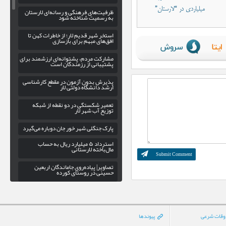
میلیاردی در “لارستان”
ظرفیت‌های فرهنگی و رسانه‌ای لارستان
به رسمیت شناخته شود
استخر شهر قدیم لار؛ از خاطرات کهن تا
افق‌های مبهم برای بازسازی
مشارکت مردم، پشتوانه‌ای ارزشمند برای
پشتیبانی از رزمندگان است
پذیرش بدون آزمون در مقطع کارشناسی
ارشد دانشگاه دولتی لار
تعمیر شکستگی در دو نقطه از شبکه
توزیع آب شهر لار
پارک جنگلی شهر خور جان دوباره می‌گیرد
استرداد ۵ میلیارد ریال به حساب
مال‌باخته لارستانی
تصاویر| پیاده‌روی جاماندگان اربعین
حسینی در روستای کورده
اهدای ۲۰ واحد خون به بیماران در
شهرستان جویم
لزوم بهره‌ گیری از ظرفیت سپاه فارس در
وقات شرعی
پیوندها
راستای توسعه ورزش کشتی لارستان