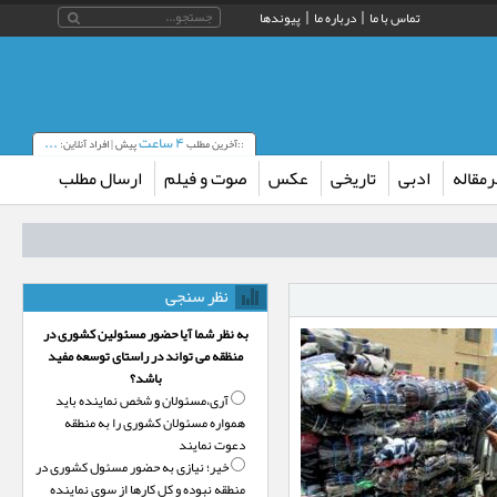
تماس با ما
درباره ما
پیوندها
۴ ساعت
...
::آخرین مطلب
پیش | افراد آنلاین:
مقاله
ادبی
تاریخی
عکس
صوت و فیلم
ارسال مطلب
نظر سنجی
به نظر شما آیا حضور مسئولین کشوری در
منظقه می تواند در راستای توسعه مفید
باشد؟
آری،‌مسئولان و شخص نماینده باید
همواره مسئولان کشوری را به منطقه
دعوت نمایند
خیر؛‌ نیازی به حضور مسئول کشوری در
منطقه نبوده و کل کارها از سوی نماینده