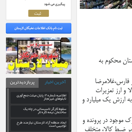
پیگیری می شود
تان محکوم به
آخرین اخبار
پربازدیدترین
ز فارس،غلامرضا
 و ارز تعزیرات
اطلاعیه شماره ۲؛ پایان مهلت جمع‌آوری
تابلوهای غیرمجاز
 خارجی قاچاق به ارزش یک میلیارد و
سقوط کارگر تاسیساتی در چاه یک
ساختمان نیمه کاره لار
ک موجود در پرونده و
ایجاد منطقه آزاد لارستان نیازمند طرح
توجیهی است
بر ضبط کالا، متخلف