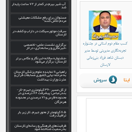
آب شهر بیرم در کمتر از ۷۲ ساعت پایدار
شد
مسئولان برای رفع مشکلات معیشتی
مردم تلاش کنند
سرقت موتورسیکلت در داراب و کشف در
لارستان
برگزاری نشست علمی-تخصصی
کسب مقام دوم استانی در جشنواره
«خبرنگاری و رسانه‌داری» در لار
تجربه‌نگاری مدیریتی توسط مدیر
«جشنواره سالانه خبرنگار و عکاس برتر
دبستان شاهد فرزاد بنی‌زمانی
لارستان» برگزار می‌شود
لارستان
راهیابی ۱۱ نماینده علوم پزشکی لارستان
به مرحله نهایی کشوری مسابقات قرآن و
عترت وزارت بهداشت
از کل مسیر ۳۶۰ کیلومتری جهرم-لار-
بندرعباس؛ پیشرفت ۸۶ درصدی در
محدوده فارس و ۷۱ درصدی در محدوده
هرمزگان
۱۱.۵ کیلومتر از محور جهرم ـ لار زیر بار
ترافیک رفت
ظرفیت‌های فرهنگی و رسانه‌ای لارستان
به رسمیت شناخته شود