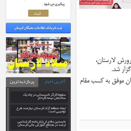
پیگیری می شود
پرورش لارستان،
زار شد.
آخرین اخبار
پربازدیدترین
تان موفق به کسب مقام
سقوط کارگر تاسیساتی در چاه یک
ساختمان نیمه کاره لار
ایجاد منطقه آزاد لارستان نیازمند طرح
توجیهی است
نخستین دفاع از پایان‌نامه کارشناسی
ارشد در مجتمع آموزش عالی لارستان