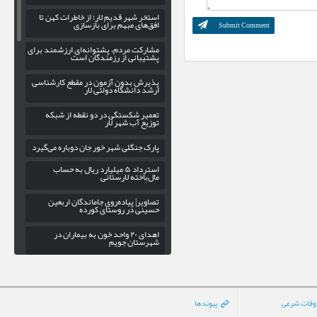
استخر شهر قدیم لار؛ از خاطرات کهن تا
افق‌های مبهم برای بازسازی
مشارکت مردم، پشتوانه‌ای ارزشمند برای
پشتیبانی از رزمندگان است
پذیرش بدون آزمون در مقطع کارشناسی
ارشد دانشگاه دولتی لار
تعمیر شکستگی در دو نقطه از شبکه
توزیع آب شهر لار
پارک جنگلی شهر خور جان دوباره می‌گیرد
استرداد ۵ میلیارد ریال به حساب
مال‌باخته لارستانی
تصاویر| پیاده‌روی جاماندگان اربعین
حسینی در روستای کورده
اهدای ۲۰ واحد خون به بیماران در
شهرستان جویم
لزوم بهره‌ گیری از ظرفیت سپاه فارس در
راستای توسعه ورزش کشتی لارستان
ویژه‌برنامه «زیر سایه کتاب» در کتابخانه
وقات شرعی
پیوندها
عمومی گنج شایگان لار