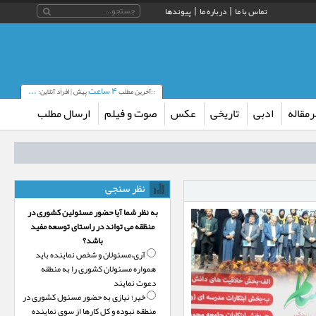
تماس با ما
درباره ما
پیوندها
۴ ساعت
...
::آخرین مطلب
پیش | افراد آنلاین:
مقاله
ادبی
تاریخی
عکس
صوت و فیلم
ارسال مطلب
نظر سنجی
به نظر شما آیا حضور مسئولین کشوری در
منظقه می تواند در راستای توسعه مفید
باشد؟
آری،‌مسئولان و شخص نماینده باید
همواره مسئولان کشوری را به منطقه
دعوت نمایند
خیر؛‌ نیازی به حضور مسئول کشوری در
منطقه نبوده و کل کارها از سوی نماینده