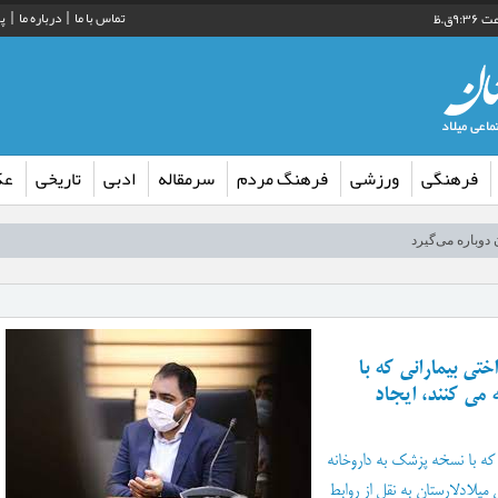
تماس با ما
درباره ما
پ
فرهنگی
ورزشی
فرهنگ مردم
سرمقاله
ادبی
تاریخی
ع
 از شبکه توزیع آب شهر لار
دوباره می‌گیرد
گان اربعین حسینی در روستای کورده
تی بیمارانی که با
یت سپاه فارس در راستای توسعه ورزش کشتی لارستان
می کنند، ایجاد
ب» در کتابخانه عمومی گنج شایگان لار
رش فکری کودکان و نوجوانان اوز راه اندازی شد
 که با نسخه پزشک به داروخانه
قصه‌گویی» در کتابخانه عمومی بیرم
 میلادلارستان به نقل از روابط