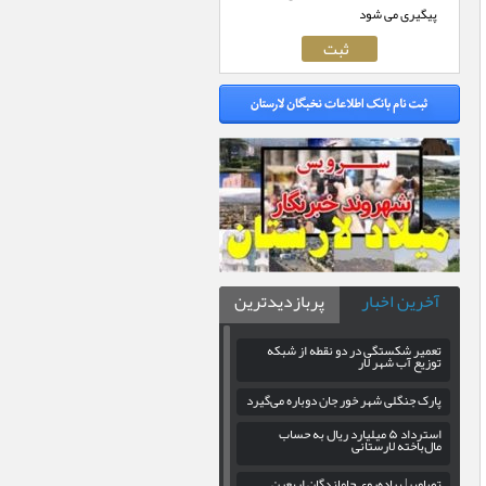
پیگیری می شود
آخرین اخبار
پربازدیدترین
تعمیر شکستگی در دو نقطه از شبکه
توزیع آب شهر لار
پارک جنگلی شهر خور جان دوباره می‌گیرد
استرداد ۵ میلیارد ریال به حساب
مال‌باخته لارستانی
تصاویر| پیاده‌روی جاماندگان اربعین