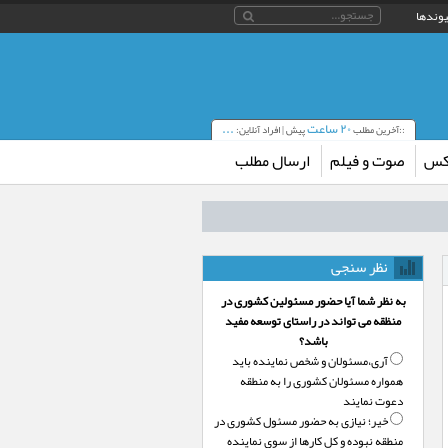
یوندها
۲۰ ساعت
...
::آخرین مطلب
پیش | افراد آنلاین:
کس
صوت و فیلم
ارسال مطلب
نظر سنجی
به نظر شما آیا حضور مسئولین کشوری در
منظقه می تواند در راستای توسعه مفید
باشد؟
آری،‌مسئولان و شخص نماینده باید
همواره مسئولان کشوری را به منطقه
دعوت نمایند
خیر؛‌ نیازی به حضور مسئول کشوری در
منطقه نبوده و کل کارها از سوی نماینده