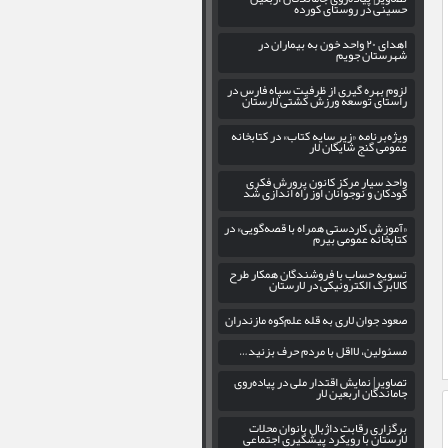
حسینی در روستای کورده
اهدای ۲۰ واحد خون به بیماران در
شهرستان جویم
لزوم بهره‌ گیری از ظرفیت سپاه فارس در
راستای توسعه ورزش کشتی لارستان
ویژه‌برنامه «زیر سایه کتاب» در کتابخانه
عمومی گنج شایگان لار
واحد سیار مرکز کانون پرورش فکری
کودکان و نوجوانان اوز راه اندازی شد
«آموزش کاردستی همراه با قصه‌گویی» در
کتابخانه عمومی بیرم
تسویه حساب با فروشندگان همکار طرح
کالابرگ الکترونیکی در لارستان
صعود جوان لاری به قله علم‌کوه مازندران
مسئولین، لااقل با مردم حرف بزنید…
تصاویر| نمایش اقتدار ملی در پیاده‌روی
جاماندگان اربعین لار
برگزاری رقابت داژبال بانوان محلات
لارستان با رویکرد پیشگیری اجتماعی