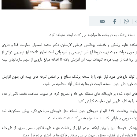
 همکار طرح کالابرگ الکترونیکی در لارستان
ا نسخه پزشک به داروخانه ها مراجعه می کنند، ایجاد نخواهد کرد.
نشکده علوم پزشکی و خدمات بهداشتی درمانی لارستان، دکتر محمد اسعدیان معاونت غذا و داروی
از سوی دولت جهت تهیه داروها ارز غیر ترجیحی و غیردولتی است اظهار داشت: ارز ترجیهیِ دولتی از
ی پرداخت از جیب مردم، تعهدات بیمه ای افزایش یافته تا اضافه مبالغ دارویی از سهم سازمانهای بیمه
می تواند داروهای مورد نیاز خود را با نسخه پزشک معالج و بر اساس تعرفه های بیمه ای بدون افزایش
رت خرید دارو بدون نسخه، قیمت داروها به شکل آزاد محاسبه می شود.
های انجام شده بر داروخانه های منطقه خبر داد و تصریح کرد: در صورت مشاهده تخلف ناشی از عدم
 را به اداره دارویی این معاونت گزارش کنید
بر همین اساس و مطابق موارد اعلام شده از سوی وزارت بهداشت ۱۱۹ قلم از داروهای بدون نسخه مثل داروهای سرماخوردگی، برخی مسکن‌ها، ضد
دارویی بیمارانی که با نسخه مراجعه می‌کنند، ثابت مانده است.
کی لارستان نیز با بیان اینکه مردم قبل از پرداخت هزینه دارو، فاکتور رسمی ممهور از داروخانه
 تا شماره ای در فضای مجازی جهت بررسی میدانی فاکتورها در اختیار مردم قرار دهند.