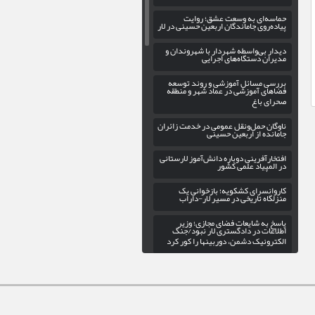
حماسه‌ای به وسعت عشق؛ روایت
پیاده‌روی جاماندگان اربعین حسینی در لار
دیدار بی‌واسطه شهردار با شهروندان و
مدیران دستگاه‌های اجرایی
بررسی مسائل آموزشی و روند توسعه
فضاهای آموزشی در عماد شهر و منطقه
صحرای باغ
ناوگان حمل‌ونقل عمومی در خدمت زائران
جامانده از اربعین حسینی
افتخارآفرینی دوباره دانش‌آموز لارستانی
در المپیاد علمی کشور
کاروانسرای کشکویه؛ بازخوانی یک
منزلگاه تاریخی در مسیر لار-داراب
پاسخ به شایعات فضای مجازی؛ وزیر
اطلاعات در دادگستری لار نبود/جنگ
الکترونیک دشمن، دوربینها را کور کرد
گسترش عدالت فرهنگی در اوز با
راه‌اندازی کتابخانه سیار
بهره‌برداری از فاز سوم پروژه روشنایی
بلوار حاج علی در ورودی شهر خور