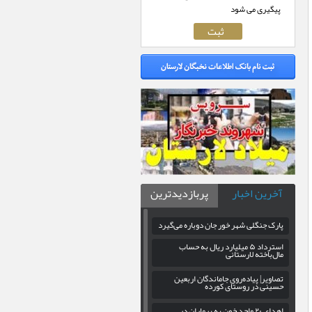
پیگیری می شود
آخرین اخبار
پربازدیدترین
پارک جنگلی شهر خور جان دوباره می‌گیرد
استرداد ۵ میلیارد ریال به حساب
مال‌باخته لارستانی
تصاویر| پیاده‌روی جاماندگان اربعین
حسینی در روستای کورده
اهدای ۲۰ واحد خون به بیماران در