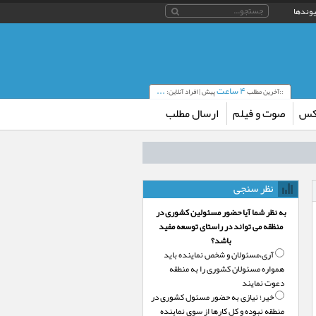
یوندها
۴ ساعت
...
::آخرین مطلب
پیش | افراد آنلاین:
کس
صوت و فیلم
ارسال مطلب
نظر سنجی
به نظر شما آیا حضور مسئولین کشوری در
منظقه می تواند در راستای توسعه مفید
باشد؟
آری،‌مسئولان و شخص نماینده باید
همواره مسئولان کشوری را به منطقه
دعوت نمایند
خیر؛‌ نیازی به حضور مسئول کشوری در
منطقه نبوده و کل کارها از سوی نماینده