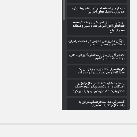
دیدار بی‌واسطه شهردار با شهروندان و
مدیران دستگاه‌های اجرایی
بررسی مسائل آموزشی و روند توسعه
فضاهای آموزشی در عماد شهر و منطقه
صحرای باغ
ناوگان حمل‌ونقل عمومی در خدمت زائران
جامانده از اربعین حسینی
افتخارآفرینی دوباره دانش‌آموز لارستانی
در المپیاد علمی کشور
کاروانسرای کشکویه؛ بازخوانی یک
منزلگاه تاریخی در مسیر لار-داراب
پاسخ به شایعات فضای مجازی؛ وزیر
اطلاعات در دادگستری لار نبود/جنگ
الکترونیک دشمن، دوربینها را کور کرد
گسترش عدالت فرهنگی در اوز با
راه‌اندازی کتابخانه سیار
بهره‌برداری از فاز سوم پروژه روشنایی
بلوار حاج علی در ورودی شهر خور
پیاده‌روی جاماندگان اربعین حسینی در لار
برگزار می‌شود