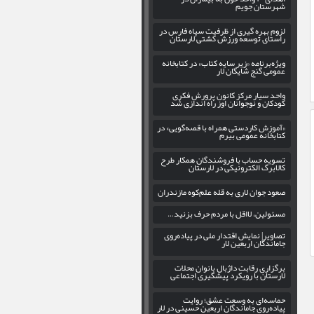
شهرستان جویم
لزوم بهره‌ گیری از ظرفیت سپاه فارس در
راستای توسعه ورزش کشتی لارستان
ویژه‌برنامه «زیر سایه کتاب» در کتابخانه
عمومی گنج شایگان لار
واحد سیار مرکز کانون پرورش فکری
کودکان و نوجوانان اوز راه اندازی شد
«آموزش کاردستی همراه با قصه‌گویی» در
کتابخانه عمومی بیرم
تسویه حساب با فروشندگان همکار طرح
کالابرگ الکترونیکی در لارستان
صعود جوان لاری به قله علم‌کوه مازندران
مسئولین، لااقل با مردم حرف بزنید…
تصاویر| نمایش اقتدار ملی در پیاده‌روی
جاماندگان اربعین لار
برگزاری رقابت داژبال بانوان محلات
لارستان با رویکرد پیشگیری اجتماعی
حماسه‌ای به وسعت عشق؛ روایت
پیاده‌روی جاماندگان اربعین حسینی در لار