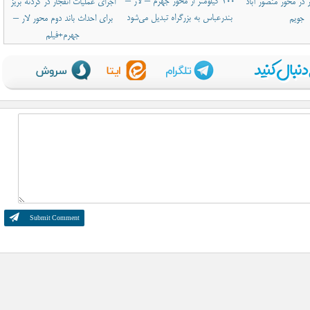
۲۰۰ کیلومتر از محور جهرم – لار –
ر در محور منصور آباد
اجرای عملیات انفجار در گردنه بریز
بندرعباس به بزرگراه تبدیل می‌شود
جویم
برای احداث باند دوم محور لار –
جهرم+فیلم