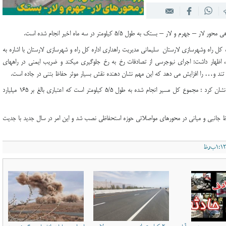
‌کوه مازندران
لار – بستک به طول ۵/۵ کیلومتر در سه ماه اخیر انجام شده است.
 کل راه و‌شهرسازی لارستان سلیمانی مدیریت راهداری اداره کل راه و شهرسازی لارستان با اشاره به
 اظهار داشت: اجرای نیوجرسی از تصادفات رخ به رخ جلوگیری میکند و ضریب ایمنی در راههای
ند و… را افزایش می دهد که این مهم نشان دهنده نقش بسیار موثر حفاظ بتنی در جاده‌ است.
وی در خصوص طول مسیر و اعتبار این پروژه خاطر نشان كرد : مجموع کل مسیر انجام شده به طول ۵/۵ كيلومتر است که اعتباری بالغ بر ۱۶۵ ميليارد
د : در سال گذشته ۱۸ کیلومتر حفاظ جانبی و میانی در محورهای مواصلاتی حوزه استحفاظی نصب شد و این امر در سال جدید با جدیت